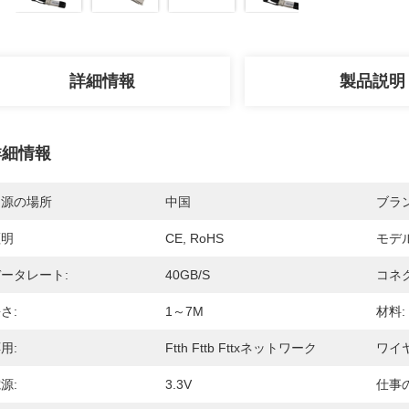
詳細情報
製品説明
詳細情報
起源の場所
中国
ブラ
証明
CE, RoHS
モデ
ータレート:
40GB/s
コネ
さ:
1～7M
材料:
用:
Ftth Fttb Fttxネットワーク
ワイヤ
源:
3.3V
仕事