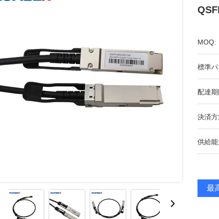
QS
MOQ:
標準パ
配達期
決済方
供給能
最高