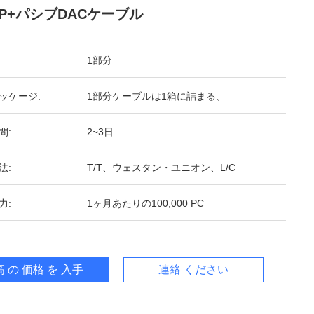
FP+パシブDACケーブル
1部分
ッケージ:
1部分ケーブルは1箱に詰まる、
間:
2~3日
法:
T/T、ウェスタン・ユニオン、L/C
力:
1ヶ月あたりの100,000 PC
 の 価格 を 入手 する
連絡 ください