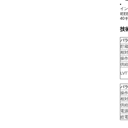
イン
IEE
40
技
パ
貯
相対
操
供
LV
パ
操
相対
供
電
総