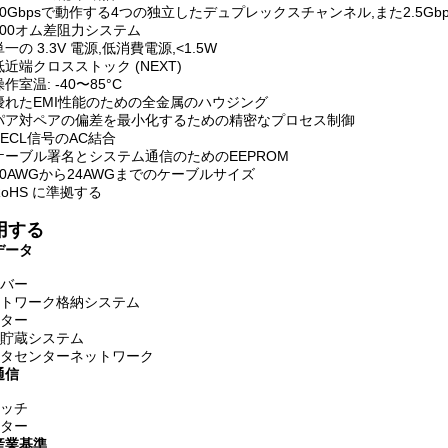
10Gbpsで動作する4つの独立したデュプレックスチャンネル,また2.5Gb
100オム差阻力システム
単一の 3.3V 電源,低消費電源,<1.5W
低近端クロスストック (NEXT)
操作室温: -40〜85°C
優れたEMI性能のための全金属のハウジング
パア対ペアの偏差を最小化するための精密なプロセス制御
PECL信号のAC結合
ケーブル署名とシステム通信のためのEEPROM
30AWGから24AWGまでのケーブルサイズ
RoHS に準拠する
用する
データ
バー
トワーク格納システム
ター
貯蔵システム
タセンターネットワーク
通信
ッチ
ター
産業基準