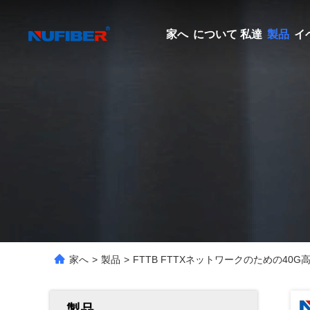
家へ
について 私達
製品
イ
家へ
>
製品
>
FTTB FTTXネットワークのための40G
製品