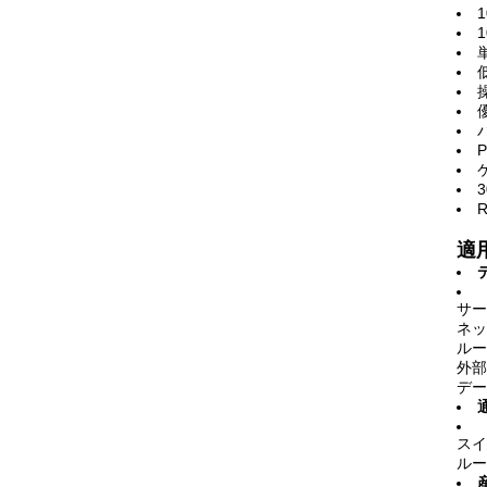
適
サー
ネッ
ルー
外部
デー
スイ
ルー