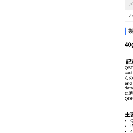
メ
ハ
40
記
QSFP
cost
らのケ
and 
dat
に適
QDR
主