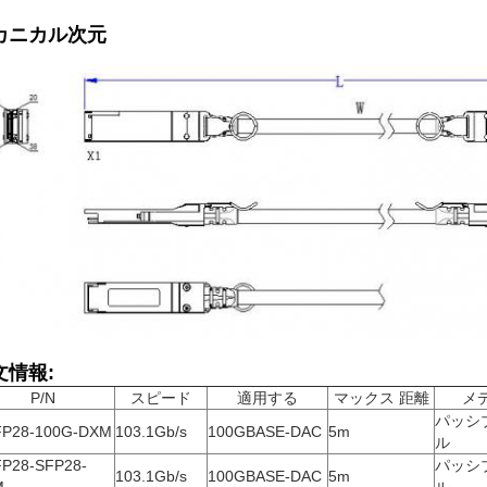
カニカル次元
文情報:
P/N
スピード
適用する
マックス 距離
メ
パッシ
P28-100G-DXM
103.1Gb/s
100GBASE-DAC
5m
ル
P28-SFP28-
パッシ
103.1Gb/s
100GBASE-DAC
5m