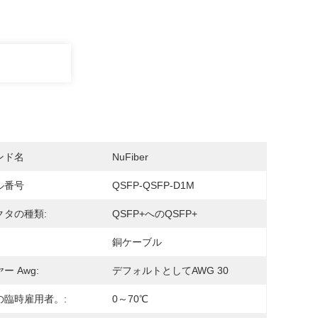
ンド名
NuFiber
ル番号
QSFP-QSFP-D1M
クタの種類:
QSFP+へのQSFP+
銅ケーブル
ー Awg:
デフォルトとしてAWG 30
の臨時雇用者。:
0～70℃