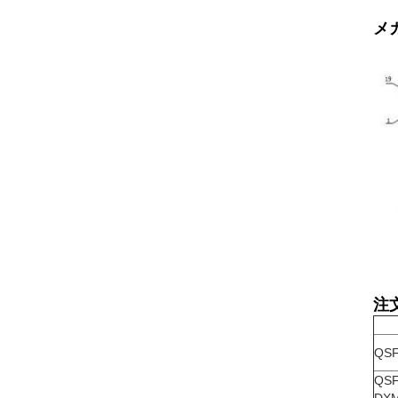
メ
注
QSF
QSF