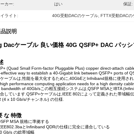
ーカー:
はい
保証:
イライト:
40G受動DACのケーブル
, 
FTTX受動DAC
製品説明
g Dacケーブル 良い価格 40G QSFP+ DAC パッシ
述
+ (Quad Small Form-factor Pluggable Plus) copper direct-attach cables 
-effective way to establish a 40-Gigabit link between QSFP+ ports of
ーブルは,性能を最大化するために,40GbEとInfniband規格に使用されます. QSFP+ 
high performance computing application needs for a high density cabli
a bandwidth of 40Gb/sこの相互接続システムは,QSFP MSAとIBTA (Inf
合しています.QSFP+ケーブルは,IEEE 802によって定義された帯域幅伝送
 (4 x 10 Gb/s/チャンネル) の仕様.
要 な 特徴
QSFP MSA 規格に準拠する
IEEE802.3baとInfiniband QDRの仕様に完全に適合している
40 Gb/s の総帯域幅