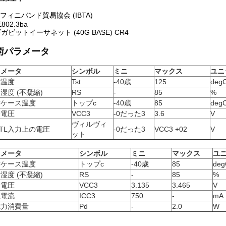
フィニバンド貿易協会 (IBTA)
E802.3ba
ギガビットイーサネット (40G BASE) CR4
術パラメータ
ラメータ
シンボル
ミニ
マックス
ユニ
蔵温度
Tst
-40歳
125
deg
湿度 (不凝縮)
RS
-
85
%
作ケース温度
トップc
-40歳
85
deg
給電圧
VCC3
-0だった3
3.6
V
ヴィルヴィ
TTL入力上の電圧
-0だった3
VCC3 +02
V
ット
ラメータ
シンボル
ミニ
マックス
ユ
作ケース温度
トップc
-40歳
85
deg
湿度 (不凝縮)
RS
-
85
%
給電圧
VCC3
3.135
3.465
V
源電流
ICC3
750
-
mA
電力消費量
Pd
-
2.0
W