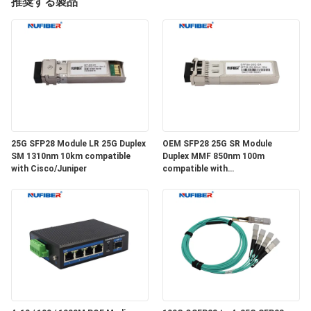
達
推奨する製品
に
つ
い
て
25G SFP28 Module LR 25G Duplex
OEM SFP28 25G SR Module
工
SM 1310nm 10km compatible
Duplex MMF 850nm 100m
with Cisco/Juniper
compatible with
場
Cisco/Huawei/H3C
旅
行
品