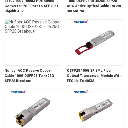
質
4x10 / 100 / 1000M POE Media
100G QSFP28 to 4x25G SFP28
Converter POE Port to SFP Slot
AOC Active Optical Cable 1m 2m
Gigabit 48V
3m 5m 7m
管
理
私
達
に
Nufiber AOC Passive Copper
QSFP28 100G ER EML Fiber
Cable 100G QSFP28 To 4x25G
Optical Transceiver Module With
連
SFP28 Breakout
FEC Up To 40KM
絡
し
な
さ