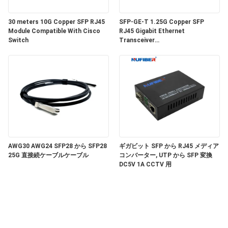
い
30 meters 10G Copper SFP RJ45
SFP-GE-T 1.25G Copper SFP
Module Compatible With Cisco
RJ45 Gigabit Ethernet
Switch
Transceiver
ニ
SGMII/SERDES/100BASE-FX
Copper Module
ュ
ー
ス
引
AWG30 AWG24 SFP28 から SFP28
ギガビット SFP から RJ45 メディア
25G 直接続ケーブルケーブル
コンバーター, UTP から SFP 変換
DC5V 1A CCTV 用
用
を
要