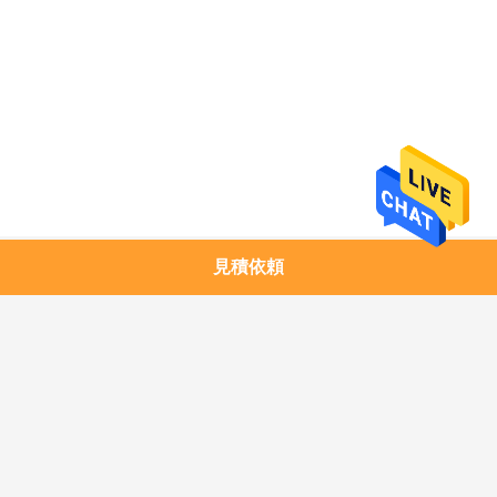
求
し
な
さ
い
地
見積依頼
人気カテゴリ
すべて
図
1.25G SFPのトラン
銅モジュール
シーバー
プ
10G SFP+のトランシ
10G XFPのトランシ
ラ
ーバー
ーバー
イ
25G SFP28のトラン
40G QSFP+のトラン
シーバー
シーバー