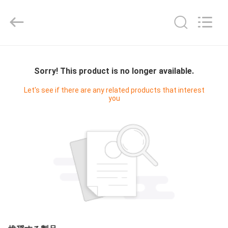
-
2025
Shenzhen
Fivision
Digital
Technology
Co.,Ltd.
家
All
Rights
Reserved.
Sorry! This product is no longer available.
Developed
by
ECER
プ
Let's see if there are any related products that interest
you
ロ
ダ
ク
ト
私