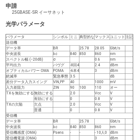
求
申請
し
25GBASE-SR イーサネット
光学パラメータ
な
さ
パラメータ
シンボル
ミニ
典型的な
マックス
ユニット
注記
送信機
データ率
BR
25.78
28.05
Gbit/s
い
中央波長
λc
840
850
860
nm
スペクトル幅 (−20dB)
σ
0.6
nm
平均出力
パヴグ
-8回4
2.4
dBm
地
オプティカルパワー OMA
POMA
-6本4
3
dBm
絶滅率
緊急事態
3.5
dB
差分データ入力スイング
VIN,PP
40
1000
mV
図
入力差阻力
ZIN
90
100
110
オー
TXを無効にする
無効にする
2.0
Vcc
V
有効にする
0
0.8
V
TXの欠陥
欠点
2.0
Vcc
V
プ
普通
0
0.8
V
受信機
ラ
データ率
BR
25.78
Gbit/s
中央波長
λc
840
850
860
nm
イ
受信機感度 (OMA)
Psens
-
-
- 10人0
dBm
受信機電源 (OMA)
3
dBm