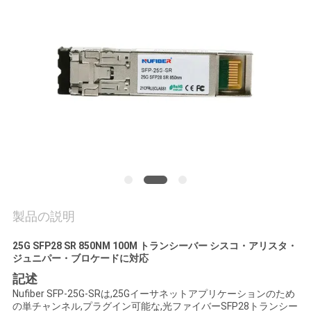
質
管
理
私
達
に
連
製品の説明
絡
し
25G SFP28 SR 850NM 100M トランシーバー シスコ・アリスタ・
ジュニパー・ブロケードに対応
な
記述
Nufiber SFP-25G-SRは,25Gイーサネットアプリケーションのため
さ
の単チャンネル,プラグイン可能な,光ファイバーSFP28トランシー