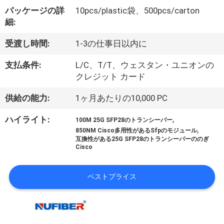
達
パッケージの詳
10pcs/plastic袋、500pcs/carton
に
細:
つ
受渡し時間:
1-3の仕事日以内に
い
支払条件:
L/C、T/T、ウェスタン・ユニオンの
て
クレジット カード
供給の能力:
1ヶ月あたりの10,000 PC
工
,
ハイライト:
100M 25G SFP28のトランシーバー
,
場
850NM Cisco多用性があるSfpのモジュール
互換性がある25G SFP28のトランシーバーののぎ
Cisco
旅
行
ベストプライス
品