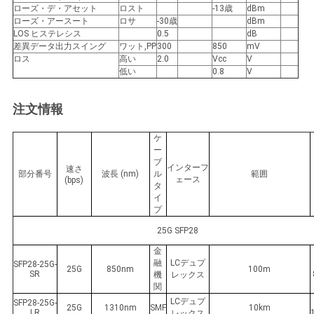
バ
ローズ・デ・アセット
ロスト
-13歳
dBm
ローズ・アースート
ロサ
-30歳
dBm
シ
LOS ヒステレシス
0.5
dB
差異データ出力スイング
ワット,PP
300
850
mV
ロス
高い
2.0
Vcc
V
ー
低い
0.8
V
ポ
注文情報
リ
ケ
シ
ー
ブ
インターフ
速さ
ー
部分番号
波長 (nm)
ル
範囲
ェース
(bps)
タ
イ
プ
25G SFP28
金
融
LCデュプ
SFP28-25G-
25G
850nm
100m
SR
機
レックス
関
LCデュプ
SFP28-25G-
25G
1310nm
SMF
10km
LR
レックス