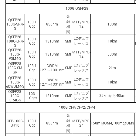
100G QSFP28
金
QSFP28-
融
103.1
MTP/MPO-
100G-SR4-
850nm
100m
Gbp
12
機
S
関
QSFP28-
LCデュプ
103.1
100G-LR4-
1310nm
SMF
10km
Gbp
レックス
S
QSFP28-
103.1
MTP/MPO-
100G-
1310nm
SMF
500m
Gbp
12
PSM4-S
QSFP28-
LCデュプ
103.1
CWDM
100G-SM-
SMF
2km
Gbp
1271~1331nm
レックス
SR
QSFP28-
LCデュプ
103.1
CWDM
100G-
SMF
10km
Gbp
1271~1331nm
レックス
eCWDM4-S
QSFP28-
LCデュプ
103.
25kmから40km
100G-
1310nm
SMF
1Gbps
レックス
ER4L-S
100G CFP/CFP2/CFP4
金
融
CFP-100G-
103.1
MTP/MPO-
850nm
150m@OM4,100m@OM3
SR10
Gbp
24
機
関