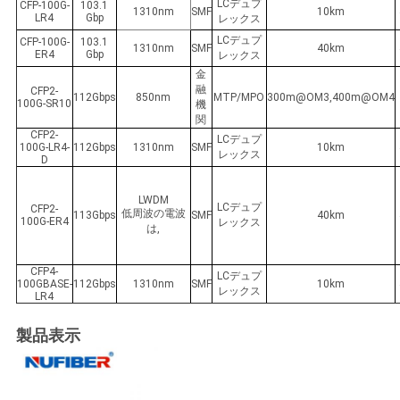
LCデュプ
CFP-100G-
103.1
1310nm
SMF
10km
LR4
Gbp
レックス
LCデュプ
CFP-100G-
103.1
1310nm
SMF
40km
ER4
Gbp
レックス
金
融
CFP2-
112Gbps
850nm
MTP/MPO
300m@OM3,400m@OM4
100G-SR10
機
関
CFP2-
LCデュプ
100G-LR4-
112Gbps
1310nm
SMF
10km
レックス
D
LWDM
LCデュプ
CFP2-
低周波の電波
113Gbps
SMF
40km
100G-ER4
レックス
は,
CFP4-
LCデュプ
100GBASE-
112Gbps
1310nm
SMF
10km
レックス
LR4
製品表示