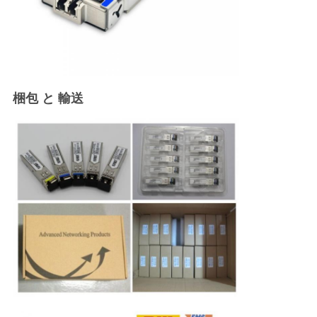
梱包 と 輸送