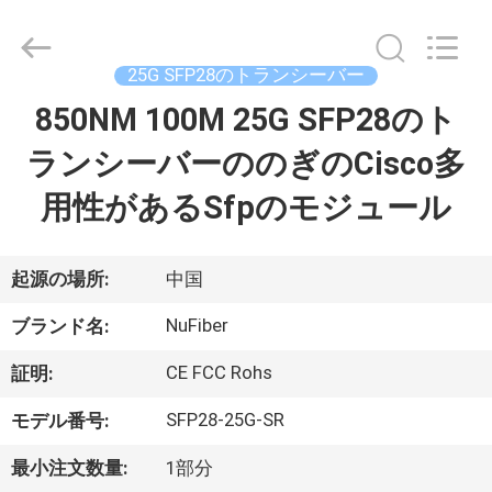
2021
-
2026
Shenzhen
Fivision
25G SFP28のトランシーバー
Digital
Technology
Co.,Ltd.
850NM 100M 25G SFP28のト
家
All
Rights
Reserved.
ランシーバーののぎのCisco多
Developed
by
プ
ECER
用性があるSfpのモジュール
ロ
ダ
起源の場所:
中国
ク
NuFiber
ブランド名:
ト
CE FCC Rohs
証明:
SFP28-25G-SR
モデル番号:
私
最小注文数量:
1部分