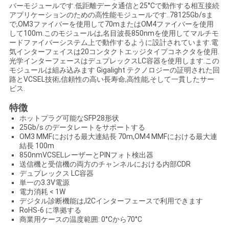
バーモジュールです.低距離データ通信と25°Cで動作する相互接続
い
アプリケーションのための高性能モジュールです..78125Gb/sま
で,OM3ファイバーを使用して70mまたはOM4ファイバーを使用
して100m.このモジュールは,名目波長850nmを使用してマルチモ
ードファイバーシステム上で動作するように設計されています.電
ニ
気インターフェイスは20コンタクトエッジタイプコネクタを使用.
光学インターフェースはデュプレックスLC容器を使用します.この
ュ
モジュールは組み込みます Gigalight テクノロジーの証明された回
路とVCSEL技術,信頼性の高い長寿命,高性能,そして一貫したサー
ビス.
ー
特徴
ス
ホットプラグ可能なSFP28形状
25Gb/s のデータレートをサポートする
OM3 MMFにおける最大連結長 70m,OM4 MMFにおける最大連
引
結長 100m
850nmVCSELレーザーとPINフォト検出器
送信機と受信機の両方のチャンネルにおける内部CDR
用
デュプレックス LC容器
単一の3.3V電源
を
電力消耗 < 1W
デジタル診断機能は,I2Cインターフェースで利用できます
要
RoHS-6 に準拠する
商業用ケースの温度範囲: 0°Cから70°C