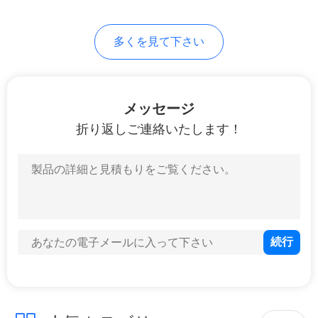
求
51
し
多くを見て下さい
な
直接付加ケーブル
さ
メッセージ
い
折り返しご連絡いたします！
地
131
図
管理対象外の産業ス
イッチ
プ
ラ
イ