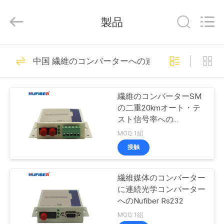
さ
い
supplier.
製品
Copyright
©
2021
-
家
2026
53
Shenzhen
中国 繊維のコンバーターへの連続
Fivision
100G QSFP28のト
Digital
Technology
Co.,Ltd.
プ
All
ランシーバー
Rights
繊維のコンバーターSM
Reserved.
ロ
の二重20kmオート・テ
Developed
by
スト信号率への
ECER
ダ
GM268SM-F20連続
MOQ:1組
ク
接触
34
ト
40G QSFP+のトラ
繊維媒体のコンバーター
に連続光学コンバーター
ンシーバー
私
へのNufiber Rs232
MOQ:1組