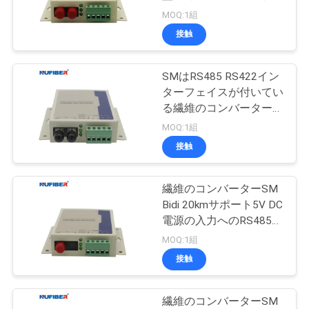
質
重2km Rs485
MOQ:1組
管
接触
12
理
10G XFPのトランシ
SMはRS485 RS422イン
ターフェイスが付いてい
ーバー
私
る繊維のコンバーターに
20kmの連続を二重にす
MOQ:1組
達
る
接触
に
連
繊維のコンバーターSM
83
Bidi 20kmサポート5V DC
1.25G SFPのトラン
絡
電源の入力へのRS485
Rs422
MOQ:1組
し
シーバー
接触
な
さ
繊維のコンバーターSM