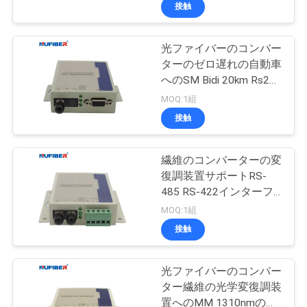
達
接触
に
光ファイバーのコンバー
つ
24
ターのゼロ遅れの自動車
い
25G SFP28のトラン
へのSM Bidi 20km Rs232
は送信する
MOQ:1組
て
シーバー
接触
工
繊維のコンバーターの変
復調装置サポートRS-
場
485 RS-422インターフ
79
旅
ェイスへのセリウムの連
MOQ:1組
続
10G SFP+のトラン
接触
行
シーバー
光ファイバーのコンバー
品
ター繊維の光学変復調装
置へのMM 1310nmの二