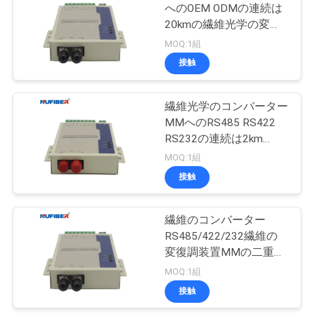
へのOEM ODMの連続は
い
20kmの繊維光学の変復
35
調装置を二重にする
MOQ:1組
接触
ニ
銅モジュール
ュ
繊維光学のコンバーター
MMへのRS485 RS422
ー
RS232の連続は2km
ス
GM168MM-F2を二重に
MOQ:1組
する
接触
63
引
繊維のコンバーター
活動的な光ケーブル
用
RS485/422/232繊維の
変復調装置MMの二重
を
2kmへのGM168MM-F2
MOQ:1組
要
連続
接触