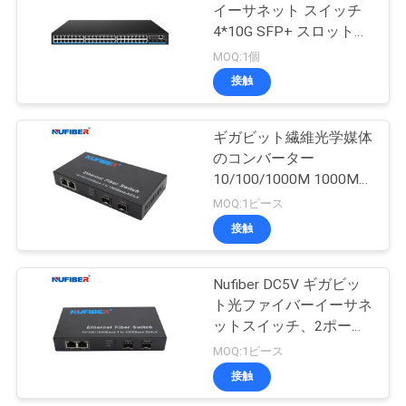
イーサネット スイッチ
い
4*10G SFP+ スロットか
35
ら 48*10/100/1000M
MOQ:1個
PoE SFP スイッチ
接触
ニ
銅モジュール
ュ
ギガビット繊維光学媒体
のコンバーター
ー
10/100/1000M 1000M
ス
SFPスロットへの2 UTP
MOQ:1ピース
接触
63
引
Nufiber DC5V ギガビッ
活動的な光ケーブル
用
ト光ファイバーイーサネ
ットスイッチ、2ポート
を
SFPイーサネットスイッ
MOQ:1ピース
要
チ NF-A2002F
接触