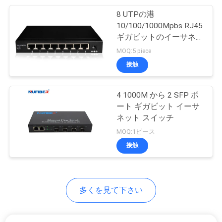
求
8 UTPの港
51
し
10/100/1000Mpbs RJ45
ギガビットのイーサネッ
な
直接付加ケーブル
ト スイッチDC5-12V
MOQ:5 piece
さ
接触
い
4 1000M から 2 SFP ポ
ート ギガビット イーサ
地
ネット スイッチ
131
MOQ:1ピース
図
管理対象外の産業ス
接触
イッチ
プ
ラ
多くを見て下さい
イ