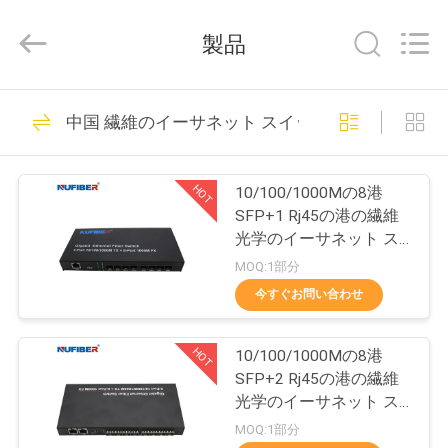
©
2021
-
製品
2026
Shenzhen
Fivision
Digital
Technology
家
53
Co.,Ltd.
中国 繊維のイーサネット スイッチ
All
100G QSFP28のト
Rights
Reserved.
Developed
プ
by
ランシーバー
ECER
HOT
10/100/1000Mの8港
ロ
SFP+1 Rj45の港の繊維
光学のイーサネット ス
ダ
イッチ媒体のコンバータ
MOQ:1部分
ー
ク
今すぐお問い合わせ
34
ト
40G QSFP+のトラ
HOT
10/100/1000Mの8港
SFP+2 Rj45の港の繊維
ンシーバー
私
光学のイーサネット ス
イッチ媒体のコンバータ
MOQ:1部分