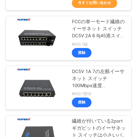
達
ー
今すぐお問い合わせ
に
FCCの単一モード繊維の
つ
24
イーサネット スイッチ
い
25G SFP28のトラン
DC5V 2A 8 Rj45港スイッ
チ
MOQ:1組
て
シーバー
接触
工
DC5V 1A 7の左舷イーサ
ネット スイッチ
場
100Mbps速度
79
旅
IEEE802.3uの標準
MOQ:1部分
10G SFP+のトラン
接触
行
シーバー
繊維が付いている2port
品
ギガビットのイーサネッ
ト スイッチは小さいパ