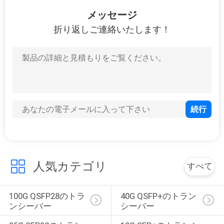
バ
36
メッセージ
管理された産業ス
シ
折り返しご連絡いたします！
ー
イッチ
ポ
リ
シ
91
ー
繊維媒体のコンバー
ター
人気カテゴリ
すべて
100G QSFP28のトラ
40G QSFP+のトラン
ンシーバー
シーバー
60