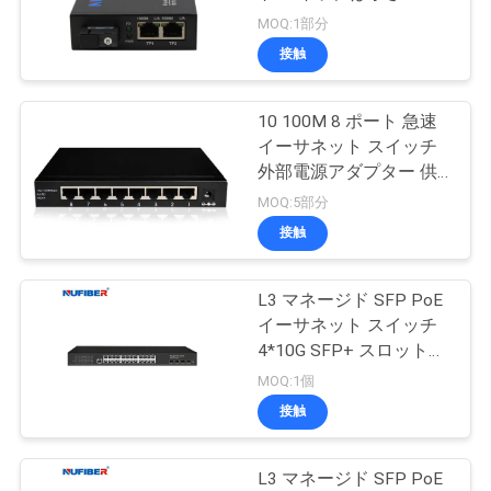
質
ワー消費量を左舷に取る
MOQ:1部分
管
接触
12
理
10G XFPのトランシ
10 100M 8 ポート 急速
イーサネット スイッチ
ーバー
私
外部電源アダプター 供
給 ファイバー イーサネ
MOQ:5部分
達
ット スイッチ
接触
に
連
L3 マネージド SFP PoE
83
イーサネット スイッチ
1.25G SFPのトラン
絡
4*10G SFP+ スロットか
ら 24*10/100/1000M
MOQ:1個
し
シーバー
PoE ポートネットワー
接触
ク スイッチ
な
さ
L3 マネージド SFP PoE