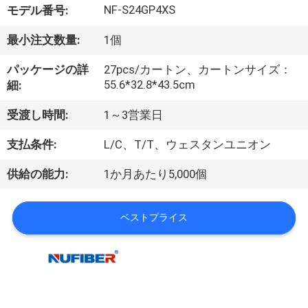
達
NF-S24GP4XS
モデル番号:
に
最小注文数量:
1個
つ
パッケージの詳
27pcs/カートン、カートンサイズ：
い
55.6*32.8*43.5cm
細:
て
受渡し時間:
1～3営業日
支払条件:
L/C、T/T、ウェスタンユニオン
工
供給の能力:
1か月あたり5,000個
場
旅
ベストプライス
行
品