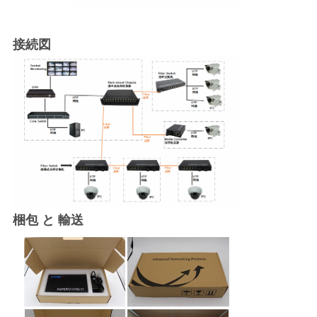
接続図
梱包 と 輸送