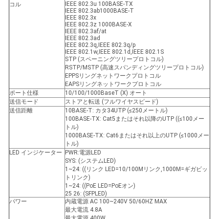
求
IEEE 802.3u 100BASE-TX
コル
IEEE 802.3ab1000BASE-T
し
IEEE 802.3x
IEEE 802.3z 1000BASE-X
IEEE 802.3af/at
な
IEEE 802.3ad
IEEE 802.3q,IEEE 802.3q/p
IEEE 802.1w,IEEE 802.1d,IEEE 802.1S
さ
STP (スペーニングツリープロトコル)
RSTP/MSTP (高速スパンディングツリープロトコル)
EPPSリングネットワークプロトコル
い
EAPSリングネットワークプロトコル
ポート仕様
10/100/1000BaseT (X) オート
送信モード
ストアと転送 (フルワイヤスピード)
地
送信距離
10BASE-T: カタ34UTP (≤250メートル)
100BASE-TX: Cat5またはそれ以降のUTP ((≤100メー
トル)
図
1000BASE-TX: Cat6またはそれ以上のUTP (≤1000メー
トル)
LED インジケーター
PWR:電源LED
SYS: (システムLED)
プ
1~24: ((リンク LED=10/100Mリンク,1000M=ギガビッ
トリンク)
ラ
1~24: ((PoE LED=PoEオン)
25 26: (SFPLED)
パワー
内蔵電源 AC 100~240V 50/60HZ MAX
イ
最大電流 4.8A
最大電源 400W