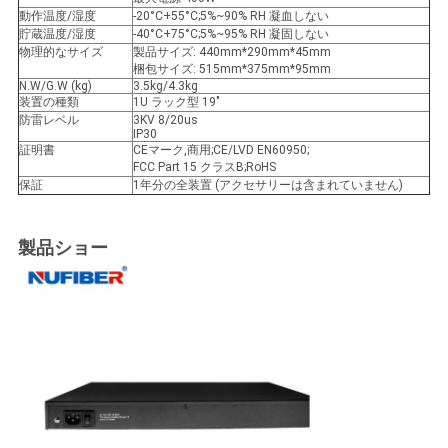
バ
動作温度/湿度
-20°C+55°C;5%~90% RH 凝血しない
貯蔵温度/湿度
-40°C+75°C;5%~95% RH 凝固しない
シ
物理的なサイズ
製品サイズ: 440mm*290mm*45mm
梱包サイズ: 515mm*375mm*95mm
N.W/G.W (kg)
3.5kg/4.3kg
ー
装置の種類
1U ラック型 19"
防雷レベル
3KV 8/20us
ポ
IP30
証明書
CEマーク,商用;CE/LVD EN60950;
リ
FCC Part 15 クラスB;RoHS
保証
1年分の全装置 (アクセサリーは含まれていません)
シ
製品ショー
ー