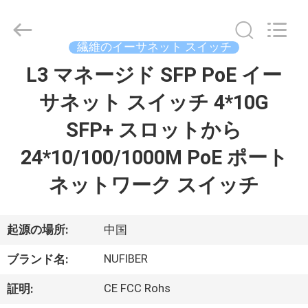
©
2021
-
2026
Shenzhen
繊維のイーサネット スイッチ
Fivision
Digital
L3 マネージド SFP PoE イー
家
Technology
Co.,Ltd.
All
サネット スイッチ 4*10G
Rights
Reserved.
Developed
プ
SFP+ スロットから
by
ECER
ロ
24*10/100/1000M PoE ポート
ダ
ネットワーク スイッチ
ク
ト
起源の場所:
中国
NUFIBER
ブランド名:
私
CE FCC Rohs
証明: