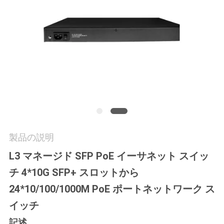
質
管
理
私
達
に
製品の説明
連
L3 マネージド SFP PoE イーサネット スイッ
絡
チ 4*10G SFP+ スロットから
し
24*10/100/1000M PoE ポートネットワーク ス
な
イッチ
さ
記述