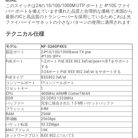
このスイッチは24の 10/100/1000M UTP ポートと 4*10G ファイ
い
バー ポートを備えています優れた品質と合理的な価格で,米国から
最新のICと高品質のトランシーバーを採用しているためこれは,光
ファイバーイーサネットの小さなパターンの使用に適用されます.
ニ
テクニカル仕様
ュ
モデル
NF-S24GP4XS
固定ポート
24*10/100/1000Base-TX poe
ー
4*10G SFP+
PoEポート
1-2ポート PoE IEEE 802.3af/at/poe++/BTをサポート
ス
する
3-24ポート PoE IEEE 802.3af/at をサポートする
PoEタイプ
IEEE802.3af/at
コンソールポート
1*コンソールポート
引
リセットキー
1
CPU
400MHz ARM® CortexTM-A9
DDR
2G DDR3 1333MHz
用
バッファー
完全に統合された 1.5 MB パケットバッファ
フラッシュ
64M
を
RAM
256M
帯域幅
256Gbps
要
パケット転送
92.32Mpps
MAC アドレス
16K
ネットワークプロト
IEEE 802 について3