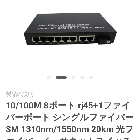
質
管
理
私
達
に
連
製品の説明
絡
10/100M 8ポート rj45+1ファイ
し
バーポート シングルファイバー
な
SM 1310nm/1550nm 20km 光フ
さ