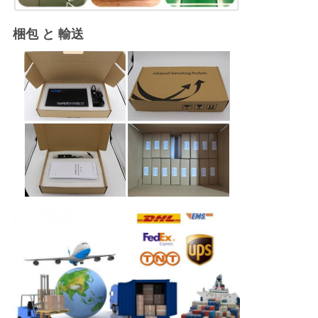
梱包 と 輸送