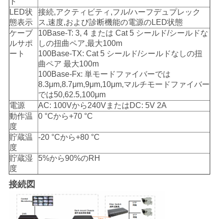
ド
バ
LED状
接続,アクティビティ,フル/ハーフデュプレック
態表示
ス,速度,および診断機能の電源のLED状態
シ
ケーブ
10Base-T: 3, 4 または Cat 5 シールド/シールドな
ー
ルサポ
しの扭曲ペア,最大100m
ート
100Base-TX: Cat 5 シールド/シールドなしの扭
ポ
曲ペア 最大100m
100Base-Fx: 単モードファイバーでは
リ
8.3μm,8.7μm,9μm,10μm,マルチモードファイバー
では50,62.5,100μm
シ
電源
AC: 100Vから240VまたはDC: 5V 2A
動作温
0 °Cから+70 °C
ー
度
貯蔵温
-20 °Cから+80 °C
度
貯蔵湿
5%から90%のRH
度
接続図