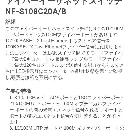
ァイバーイーサネットスイッチ
い
NF-S108C20A/B
記述
ニ
このファイバーイーサネットスイッチには8つの10/100M
UTPポートと1つの100Mファイバーポートがあります.
ュ
10/100BASE-TX Fast Ethernetトワストペア信号を
100BASE-FX Fast Ethernetファイバー信号に変換します.
ー
このコンバーターは,LANスイッチ間で多モードファイバ
ーで最大2キロメートル,長距離シングルモードファイバ
ス
ーで最大120キロメートルまで送信する能力がありますさ
らに,LED指示灯はコンバーターの動作状態を完全に監視
し,観察と診断を容易にする.
引
主要な特徴
用
1. 8 10/100Base-T RJ45ポートと1SCファイバーポート
210/100M UTP ポートと 100M オプティカルファイバ
を
ー ポートの間の光電エスネット信号を変換し,ポートと
ポートの間のエスネット信号を切り替えることができ
要
ます.
3. 10/100M UTP ポートと 100M 光ファイバー ポートの