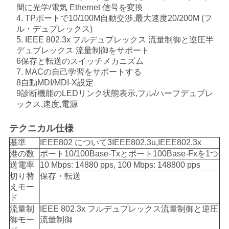
求
間に光学/電気 Ethernet 信号を変換
4. TPポートで10/100M自動交渉,最大速度20/200M (フ
し
ル・デュプレックス)
な
5. IEEE 802.3x フルデュプレックス 流量制御と逆圧半
デュプレックス 流量制御をサポート
さ
6保存と転送のスイッチメカニズム
7. MACの自己学習をサポートする
い
8自動MDI/MDI-X設定
9診断機能のLEDリンク状態表示,フル/ハーフデュプレ
ックス,速度,電源
地
テクニカル仕様
図
基準
IEEE802 について3IEEE802.3u,IEEE802.3x
港の数
ポート10/100Base-Txとポート100Base-Fxを1つ
送電率
10 Mbps: 14880 pps, 100 Mbps: 148800 pps
プ
切り替
保存・転送
えモー
ラ
ド
流量制
IEEE 802.3x フルデュプレックス流量制御と逆圧
イ
御モー
流量制御