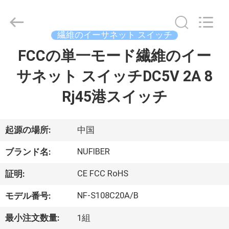
©
2021
-
2026
Shenzhen
繊維のイーサネット スイッチ
Fivision
Digital
FCCの単一モード繊維のイー
家
Technology
Co.,Ltd.
All
サネット スイッチDC5V 2A 8
Rights
Reserved.
Developed
プ
Rj45港スイッチ
by
ECER
ロ
ダ
起源の場所:
中国
ク
NUFIBER
ブランド名:
ト
CE FCC RoHS
証明:
NF-S108C20A/B
モデル番号:
私
最小注文数量:
1組