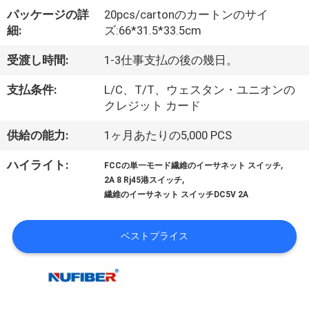
達
パッケージの詳
20pcs/cartonのカートンのサイ
に
細:
ズ:66*31.5*33.5cm
つ
受渡し時間:
1-3仕事支払の後の幾日。
い
支払条件:
L/C、T/T、ウェスタン・ユニオンの
て
クレジット カード
供給の能力:
1ヶ月あたりの5,000 PCS
工
,
ハイライト:
FCCの単一モード繊維のイーサネット スイッチ
,
場
2A 8 Rj45港スイッチ
繊維のイーサネット スイッチDC5V 2A
旅
行
ベストプライス
品