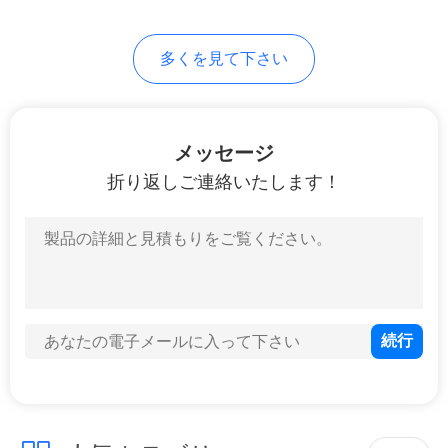
求
し
多くを見て下さい
な
さ
メッセージ
い
折り返しご連絡いたします！
地
図
プ
ラ
イ