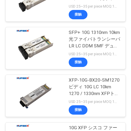
質
ンシーバー モジュール
USD 25~35 per piece MOQ:1部分
管
接触
理
SFP+ 10G 1310nm 10km
光ファイバトランシーバ
私
LR LC DDM SMF デュア
ルファイバ
USD 25~35 per piece MOQ:1部分
達
接触
に
連
XFP-10G-BX20-SM1270
ビディ 10G LC 10km
絡
1270 / 1330nm XFPトラ
ンシーバーモジュール
USD 25~35 per piece MOQ:1部分
し
シスコ ハワイ対応
接触
な
さ
10G XFP シスコ ファー