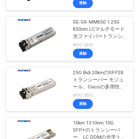
達
LC
接触
に
GE-SX-MM850 1.25G
つ
850nm LCマルチモード
い
光ファイバートランシー
バー
MOQ:1部分
て
接触
工
25G Bidi 20kmのSFP28
トランシーバー モジュ
場
ール、Ciscoの多用性が
旅
ある光ファイバーモジュ
MOQ:1部分
ール
接触
行
10km 1310nm 10G
品
SFP+のトランシーバ
ー、LC DDMの光学トラ