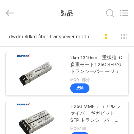
2021
-
2026
製品
Shenzhen
Fivision
Digital
Technology
Co.,Ltd.
家
All
dwdm 40km fiber transceiver module オンライン製造
Rights
Reserved.
Developed
by
プ
ECER
2km 1310nm二重繊維LC
ロ
多重モード1.25G SFPの
トランシーバー モジュ
ダ
ール
MOQ:1部分
ク
接触
ト
1.25G MMF デュアル フ
ァイバー ギガビット
私
SFP トランシーバー モ
ジュール 1310nm 2km
MOQ:1個