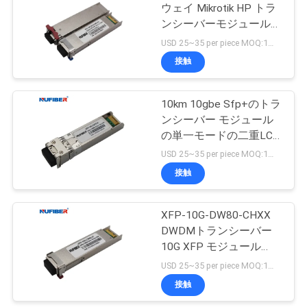
ウェイ Mikrotik HP トラ
い
ンシーバーモジュール
BiDi LC 10km 20km
USD 25~35 per piece MOQ:1部分
接触
ニ
ュ
10km 10gbe Sfp+のトラ
ンシーバー モジュール
ー
の単一モードの二重LC
ス
コネクター
USD 25~35 per piece MOQ:1部分
接触
引
XFP-10G-DW80-CHXX
用
DWDMトランシーバー
10G XFP モジュール
を
40km 80km 100km ジャ
USD 25~35 per piece MOQ:1部分
要
ニッパーHP
接触