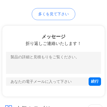
求
し
多くを見て下さい
な
さ
メッセージ
い
折り返しご連絡いたします！
地
図
プ
ラ
イ