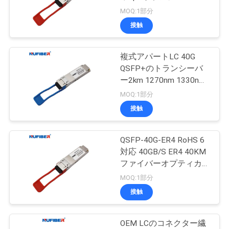
質
ュプレックスLCコネク
MOQ:1部分
タ シングルモード 40km
管
接触
理
複式アパートLC 40G
QSFP+のトランシーバ
私
ー2km 1270nm 1330nm
QSFP-40G-LX4
MOQ:1部分
達
接触
に
連
QSFP-40G-ER4 RoHS 6
対応 40GB/S ER4 40KM
絡
ファイバーオプティカル
トランシーバー Sfp モ
MOQ:1部分
し
ジュール 40g Qsfp
接触
な
さ
OEM LCのコネクター繊