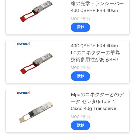
維の光学トランシーバー
い
40G QSFP+ ER4 40km
1310nm
MOQ:1部分
接触
ニ
ュ
40G QSFP+ ER4 40km
LCのコネクターの華為
ー
技術多用性があるSFPの
ス
モジュール1310nm
MOQ:1部分
接触
引
Mpoのコネクターとのデ
用
ータ センタQsfp Sr4
Cisco 40g Transceive
を
MOQ:1部分
要
接触