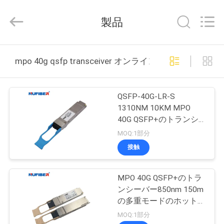
2021
-
2026
製品
Shenzhen
Fivision
Digital
Technology
Co.,Ltd.
家
All
mpo 40g qsfp transceiver オンライン製造
Rights
Reserved.
Developed
by
プ
ECER
QSFP-40G-LR-S
ロ
1310NM 10KM MPO
40G QSFP+のトランシ
ダ
ーバー多用性がある
MOQ:1部分
Cisco華為技術
ク
接触
ト
MPO 40G QSFP+のトラ
ンシーバー850nm 150m
私
の多重モードのホットプ
ラグ対応
MOQ:1部分