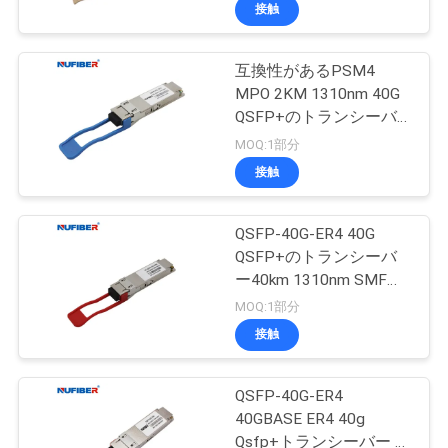
達
接触
に
互換性があるPSM4
つ
MPO 2KM 1310nm 40G
い
QSFP+のトランシーバ
ーのCisco華為技術HP
MOQ:1部分
て
Mikrotik
接触
工
QSFP-40G-ER4 40G
QSFP+のトランシーバ
場
ー40km 1310nm SMF
旅
DDM FCCは承認した
MOQ:1部分
接触
行
QSFP-40G-ER4
品
40GBASE ER4 40g
Qsfp+トランシーバー デ