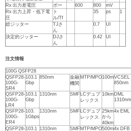
Rx 出力差電圧
ボー
600
800
mV
Rx 出力上昇・低下電
ト
35
ps
1
圧
ル/Tf
総ジッター
TJさ
0.7
UI
ん
決定的ジッター
DJさ
0.42
UI
ん
注文情報
100G QSFP28
QSFP28-
103.1
850nm
金融
MTP/MPO
100m
VCSEL
100G-
Gbp
850nm
機関
SR4
QSFP28-
103.1
1310nm
SMF
LCデュプ
10km
DML
100G-
Gbp
1310nm
レックス
LR4
QSFP28-
103.
1310nm
SMF
LCデュプ
25km
4x EML
100G-
1Gbps
から
レックス
ER4
40km
QSFP28-
103.1
1310nm
SMF
MTP/MPO
500m
4x DFB