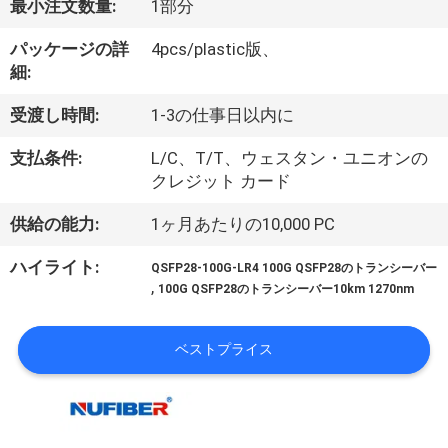
達
最小注文数量:
1部分
に
パッケージの詳
4pcs/plastic版、
細:
つ
い
受渡し時間:
1-3の仕事日以内に
て
支払条件:
L/C、T/T、ウェスタン・ユニオンの
クレジット カード
工
供給の能力:
1ヶ月あたりの10,000 PC
場
ハイライト:
QSFP28-100G-LR4 100G QSFP28のトランシーバー
,
100G QSFP28のトランシーバー10km 1270nm
旅
行
ベストプライス
品