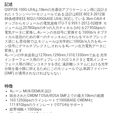
記述
い
QSFP28-100G-LR4は,10kmの光通信アプリケーション用に設計さ
れたトランシーバーモジュールである.設計はIEEE 802.3-2012第
88条標準IEEE 802の100GbASE-LR4に対応している.3bm CAUI-4
チップからモジュールの電気規格 ITU-T G.959.1-2012-02標準. モ
ニ
ジュールは,2578Gbpsの4つの入力チャネル (ch) を27.95Gbpsの
電気データに変換し,4レーンの光信号に変換する.100Gb/s オプテ
ュ
ィカル送信のための単一のチャンネルにそれらをマルチプレック
ス逆にも,受信側では,モジュールは光学的に100Gb/s入力を4レー
ー
ン信号にデマルチプレクスし,それらを4レーン出力電気データに
変換します.
ス
4レーンの中央波長は1270nm,1290nm,1310,1330nmである.光学
インターフェース用のデュプレックスLCコネクタと電気インター
フェース用の38ピンコネクタを含む.遠距離システムにおける光学
分散を最小限に抑えるためにこのモジュールでは,単調ファイバー
引
(SMF) が適用されなければならない.
用
特徴
4レーン MUX/DEMUX 設計
を
統合されたCWDM TOSA/ROSA SMF上での最大10kmの範囲
103.125Gbpsのラインレートで100GBASE-CWDM4と
要
111.81GbpsのラインレートでOTU4をサポート
総帯域幅 > 100Gbps