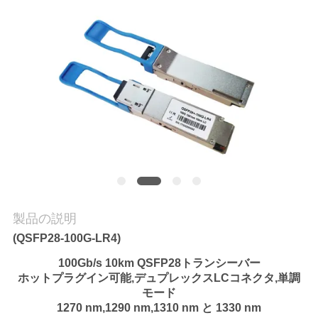
質
管
理
私
達
に
連
製品の説明
絡
(QSFP28-100G-LR4)
し
100Gb/s 10km QSFP28トランシーバー
ホットプラグイン可能,デュプレックスLCコネクタ,単調
な
モード
さ
1270 nm,1290 nm,1310 nm と 1330 nm