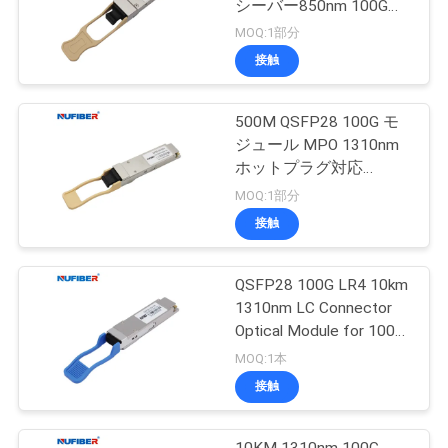
シーバー850nm 100G
MPOのトランシーバー
MOQ:1部分
接触
500M QSFP28 100G モ
ジュール MPO 1310nm
ホットプラグ対応
QSFP28-100G-SR4
MOQ:1部分
接触
QSFP28 100G LR4 10km
1310nm LC Connector
Optical Module for 100G
QSFP28 Transceiver
MOQ:1本
接触
10KM 1310nm 100G