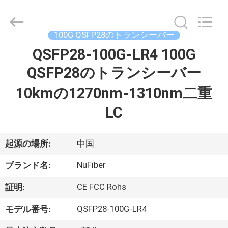
2021
-
2026
Shenzhen
Fivision
100G QSFP28のトランシーバー
Digital
Technology
Co.,Ltd.
QSFP28-100G-LR4 100G
家
All
Rights
QSFP28のトランシーバー
Reserved.
Developed
by
プ
ECER
10kmの1270nm-1310nm二重
ロ
LC
ダ
起源の場所:
中国
ク
NuFiber
ブランド名:
ト
CE FCC Rohs
証明:
私
QSFP28-100G-LR4
モデル番号: