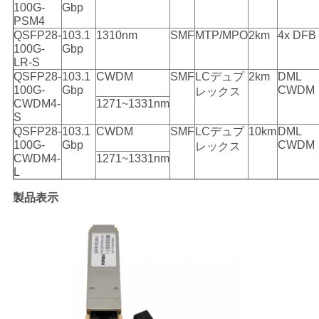
100G-
Gbp
PSM4
QSFP28-
103.1
1310nm
SMF
MTP/MPO
2km
4x DFB
100G-
Gbp
LR-S
QSFP28-
103.1
CWDM
SMF
LCデュプ
2km
DML
100G-
Gbp
CWDM
レックス
CWDM4-
1271~1331nm
S
QSFP28-
103.1
CWDM
SMF
LCデュプ
10km
DML
100G-
Gbp
CWDM
レックス
CWDM4-
1271~1331nm
L
製品表示