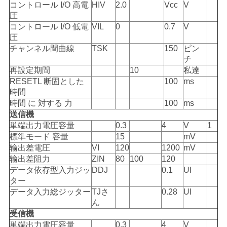
バ
コントロール I/O 高電
HIV
2.0
Vcc
V
圧
シ
コントロール I/O 低電
VIL
0
0.7
V
圧
ー
チャンネル間曲線
TSK
150
ピン
チ
ポ
再設定期間
10
私達
RESETL 断固とした
100
ms
リ
時間
時間 に 対する 力
100
ms
シ
送信機
単端出力電圧容量
0.3
4
V
1
ー
標準モード 容量
15
mV
输出差電圧
VI
120
1200
mV
输出差阻力
ZIN
80
100
120
データ依存型入力ジッ
DDJ
0.1
UI
ター
データ入力総ジッター
TJさ
0.28
UI
ん
受信機
単端出力電圧容量
0.3
4
V