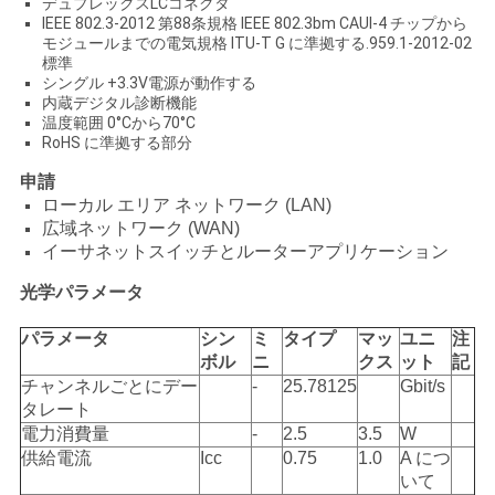
求
デュプレックスLCコネクタ
IEEE 802.3-2012 第88条規格 IEEE 802.3bm CAUI-4 チップから
し
モジュールまでの電気規格 ITU-T G に準拠する.959.1-2012-02
標準
シングル +3.3V電源が動作する
な
内蔵デジタル診断機能
温度範囲 0°Cから70°C
さ
RoHS に準拠する部分
い
申請
ローカル エリア ネットワーク (LAN)
広域ネットワーク (WAN)
地
イーサネットスイッチとルーターアプリケーション
光学パラメータ
図
パラメータ
シン
ミ
タイプ
マッ
ユニ
注
ボル
ニ
クス
ット
記
プ
チャンネルごとにデー
-
25.78125
Gbit/s
タレート
ラ
電力消費量
-
2.5
3.5
W
供給電流
Icc
0.75
1.0
A につ
イ
いて