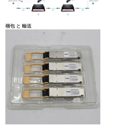
梱包 と 輸送