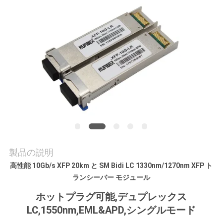
質
管
理
私
達
に
連
製品の説明
絡
高性能 10Gb/s XFP 20km と SM Bidi LC 1330nm/1270nm XFP ト
し
ランシーバー モジュール
な
ホットプラグ可能,デュプレックス
LC,1550nm,EML&APD,シングルモード
さ