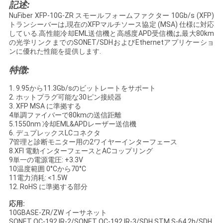
記述:
い
NuFiber XFP-10G-ZR スモールフォームファクター 10Gb/s (XFP)
トランシーバーは,現在のXFPマルチソース協定 (MSA) 仕様に対応
している.高性能冷却EML送信機と高感度APD受信機は,最大80km
の光学リンクまでのSONET/SDHおよびEthernetアプリケーショ
ニ
ンに優れた性能を提供します.
ュ
特徴:
ー
1. 9.95から11.3Gb/sのビットレートをサポート
2. ホットプラグ可能な30ピン接続器
3. XFP MSA に準拠する
ス
4単調ファイバーで80kmの送信距離
5.1550nm 冷却EML&APDレーザー送信機
6. デュプレックスLCコネクタ
引
7管理と診断モニター用の2ワイヤーインターフェース
8.XFI 電動インターフェースとACコップリング
9単一の電源電圧: +3.3V
用
10温度範囲 0°Cから70°C
11電力消耗: <1.5W
を
12. RoHS に準拠する部分
要
応用:
10GBASE-ZR/ZW イーサネット
SONET OC-192 IR-2/SONET OC-192 IR-3/SDH STM S-64.2b/SDH