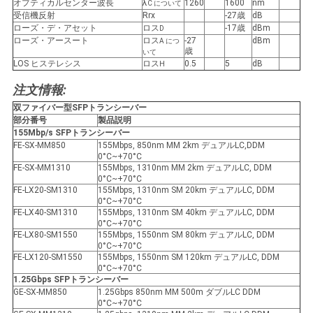
オプティカルセンター波長
λ
1260
1600
nm
C について
バ
受信機反射
Rrx
-27歳
dB
ローズ・デ・アセット
ロス
-17歳
dBm
D
シ
ローズ・アースート
ロス
-27
dBm
A につ
歳
いて
ー
LOS ヒステレシス
ロス
0.5
5
dB
H
注文情報:
ポ
双ファイバー型SFP
トランシーバー
リ
部分番号
製品説明
155Mbp/s SFP
トランシーバー
シ
FE-SX-MM850
155Mbps, 850nm MM 2km デュアルLC,DDM
0°C~+70°C
FE-SX-MM1310
155Mbps, 1310nm MM 2km デュアルLC, DDM
ー
0°C~+70°C
FE-LX20-SM1310
155Mbps, 1310nm SM 20km デュアルLC, DDM
0°C~+70°C
FE-LX40-SM1310
155Mbps, 1310nm SM 40km デュアルLC, DDM
0°C~+70°C
FE-LX80-SM1550
155Mbps, 1550nm SM 80km デュアルLC, DDM
0°C~+70°C
FE-LX120-SM1550
155Mbps, 1550nm SM 120km デュアルLC, DDM
0°C~+70°C
1.25Gbps SFP
トランシーバー
GE-SX-MM850
1.25Gbps 850nm MM 500m ダブルLC DDM
0°C~+70°C