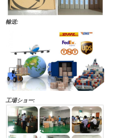
輸送:
工場ショー: