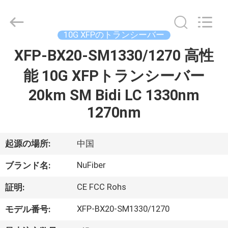
ル
supplier.
Copyright
©
2021
10G XFPのトランシーバー
-
2026
XFP-BX20-SM1330/1270 高性
家
Shenzhen
Fivision
Digital
Technology
能 10G XFPトランシーバー
Co.,Ltd.
All
プ
20km SM Bidi LC 1330nm
Rights
Reserved.
Developed
ロ
1270nm
by
ECER
ダ
起源の場所:
中国
ク
NuFiber
ブランド名:
ト
CE FCC Rohs
証明:
私
XFP-BX20-SM1330/1270
モデル番号: