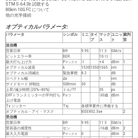
求
STM S-64.3b 試聴する
80km 10G FC について
し
他の光学接続
な
オプティカルパラメータ:
パラメータ
シンボル
ミニ
タイ
マック
ユニッ
裁判
さ
プ
ス
ト
官
送信機
い
営業日率
BR
9.95
11.3
Gbit/s
ビットエラー率
BER
10
-12
最大打ち上げ力
P
-1
+4
dBm
1
マックス
オプティカル波長
λ
1530
1550
1565
nm
地
オプティカル消滅比
緊急事態
8.2
dB
スペクトル幅
Δλ
1
nm
図
サイドモード 抑制比
SSRmin
30
dB
上昇/減少時間 (20%~80%)
トル/Tf
35
ps
OFFトランスミッターの平均打ち
P
-30歳
dBm
オフ
上げ電源
プ
Tx ジッター
Txj
各標準要件に準拠する
オプティカル・アイ・マスク
IEEE802.3ae
2
ラ
受信機
営業日率
BR
9.95
11.3
Gbit/s
イ
受容器の感受性
セン
-16歳
dBm
2
最大入力電源
P
0
dBm
2
マックス