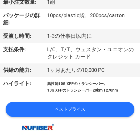
達
最小注文数量:
1組
に
パッケージの詳
10pcs/plastic袋、200pcs/carton
細:
つ
い
受渡し時間:
1-3の仕事日以内に
て
支払条件:
L/C、T/T、ウェスタン・ユニオンの
クレジット カード
工
供給の能力:
1ヶ月あたりの10,000 PC
場
,
ハイライト:
高性能10G XFPのトランシーバー
10G XFPのトランシーバー20km 1270nm
旅
行
ベストプライス
品