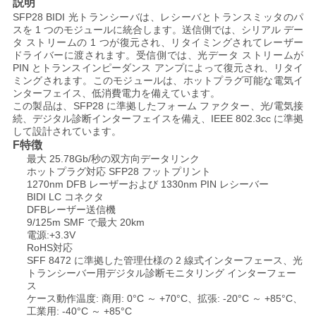
説明
SFP28 BIDI 光トランシーバは、レシーバとトランスミッタのパ
い
スを 1 つのモジュールに統合します。送信側では、シリアル デー
タ ストリームの 1 つが復元され、リタイミングされてレーザー
ドライバーに渡されます。受信側では、光データ ストリームが
ニ
PIN とトランスインピーダンス アンプによって復元され、リタイ
ミングされます。このモジュールは、ホットプラグ可能な電気イ
ンターフェイス、低消費電力を備えています。
ュ
この製品は、SFP28 に準拠したフォーム ファクター、光/電気接
続、デジタル診断インターフェイスを備え、IEEE 802.3cc に準拠
ー
して設計されています。
特徴
F
ス
最大 25.78Gb/秒の双方向データリンク
ホットプラグ対応 SFP28 フットプリント
1270nm DFB レーザーおよび 1330nm PIN レシーバー
BIDI LC コネクタ
引
DFBレーザー送信機
9/125m SMF で最大 20km
用
電源:+3.3V
RoHS対応
を
SFF 8472 に準拠した管理仕様の 2 線式インターフェース、光
トランシーバー用デジタル診断モニタリング インターフェー
要
ス
ケース動作温度: 商用: 0°C ～ +70°C、拡張: -20°C ～ +85°C、
工業用: -40°C ～ +85°C