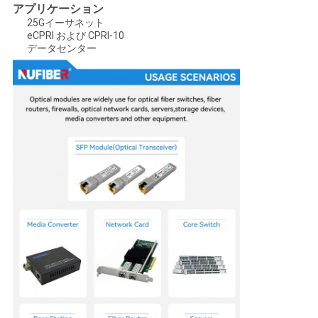
求
アプリケーション
25Gイーサネット
し
eCPRI および CPRI-10
データセンター
な
さ
い
地
図
プ
ラ
イ