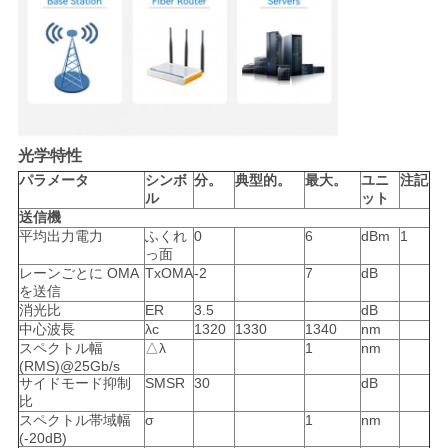
バ
シ
ー
ポ
光学特性
リ
パラメータ
シンボ
分。
典型的。
最大。
ユニ
注記
ル
ット
シ
送信機
平均出力電力
ふくれ
0
6
dBm
1
ー
っ面
レーンごとに OMA
TxOMA
-2
7
dB
を送信
消光比
ER
3.5
dB
中心波長
λc
1320
1330
1340
nm
スペクトル幅
△λ
1
nm
(RMS)@25Gb/s
サイドモード抑制
SMSR
30
dB
比
スペクトル帯域幅
σ
1
nm
(-20dB)