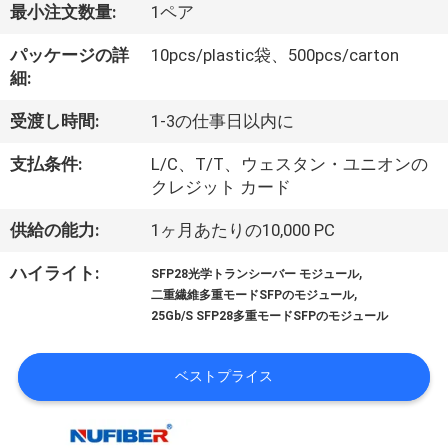
達
最小注文数量:
1ペア
に
パッケージの詳
10pcs/plastic袋、500pcs/carton
つ
細:
い
受渡し時間:
1-3の仕事日以内に
て
支払条件:
L/C、T/T、ウェスタン・ユニオンの
クレジット カード
工
供給の能力:
1ヶ月あたりの10,000 PC
場
,
ハイライト:
SFP28光学トランシーバー モジュール
,
二重繊維多重モードSFPのモジュール
旅
25Gb/S SFP28多重モードSFPのモジュール
行
ベストプライス
品