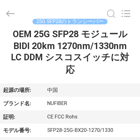
2021
-
2026
Shenzhen
Fivision
25G SFP28のトランシーバー
Digital
Technology
OEM 25G SFP28 モジュール
家
Co.,Ltd.
All
Rights
BIDI 20km 1270nm/1330nm
Reserved.
Developed
by
プ
LC DDM シスコスイッチに対
ECER
ロ
応
ダ
起源の場所:
中国
ク
NUFIBER
ト
ブランド名:
CE FCC Rohs
証明:
私
SFP28-25G-BX20-1270/1330
モデル番号: