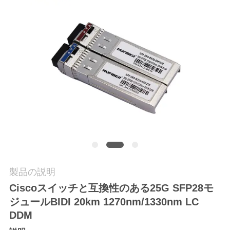
質
管
理
私
達
に
連
絡
製品の説明
し
Ciscoスイッチと互換性のある25G SFP28モ
ジュールBIDI 20km 1270nm/1330nm LC
な
DDM
さ