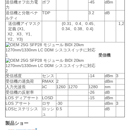
送信機オフ出力電
ポフ
-45
dBm
力
送信機と分散ペナ
TDP
3.2
dB
ルティ
送信機アイマスク
{0.31、0.4、0.45、
1,2
定義 {X1,
0.34、0.38、0.4}
X2、X3、Y1、
Y2、Y3}
受信機
受信感度
センス
-14
dBm
3
受信機の過負荷
RMAX
2
dBm
入力光波長
λC
1260
1270
1280
nm
受信機の反射率
-26
dB
LOS ディアサート
LOSD
-15
dBm
LOS アサート
ロサ
-30
dBm
3
LOSヒステリシス
ロッシ
0.5
dB
ュ
製品ショー