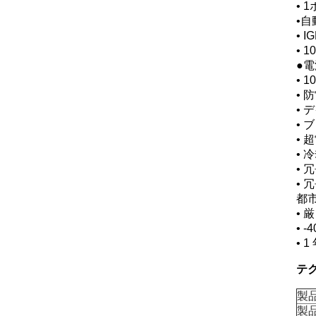
• 1
•
• 
• 
●
• 
• 
•
•
• 
•
• 
• 
都市
•
• 
• 
テ
製
製