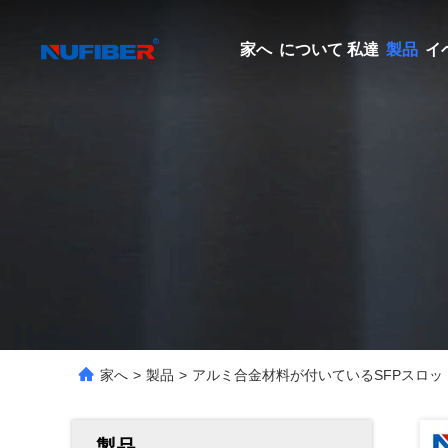
家へ
について 私達
製品
イ
家へ
>
製品
>
アルミ合金材料が付いているSFPスロット
製品