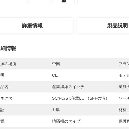
詳細情報
製品説明
詳細情報
起源の場所
中国
ブラ
証明
CE
モデ
品名:
産業繊維スイッチ
繊維
ネクタ:
SC/FC/ST;任意LC （SFPの港）
ワー
証:
1 年
材料:
置:
喧騒柵のタイプ
保護度