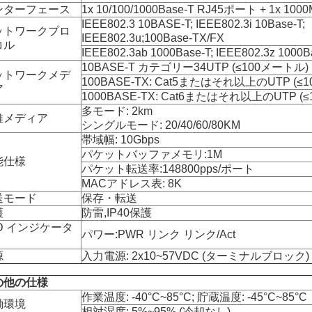
ンターフェース
1x 10/100/1000Base-T RJ45ポート + 1x 100
IEEE802.3 10BASE-T; IEEE802.3i 10Base-T;
ットワークプロ
IEEE802.3u;100Base-TX/FX
コル
IEEE802.3ab 1000Base-T; IEEE802.3z 1000B
10BASE-T カテゴリー34UTP (≤100メートル)
ットワークメデ
100BASE-TX: Cat5またはそれ以上のUTP (≤
ア
1000BASE-TX: Cat6またはそれ以上のUTP (
多モード: 2km
維メディア
シングルモード: 20/40/60/80KM
帯域幅: 10Gbps
パケットバッファメモリ:1M
能仕様
パケット転送率:148800pps/ポート
MACアドレス表: 8K
送モード
保存・転送
護
防雷,IP40保護
D インジケータ
パワー:PWR リンク リンク/Act
源
入力電源: 2x10~57VDC (ターミナルブロック)
の他の仕様
作業温度: -40°C~85°C; 貯蔵温度: -45°C~85°C
働環境
相対湿度: 5%~95% (冷却なし)