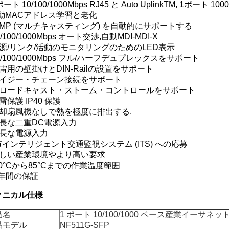
ポート 10/100/1000Mbps RJ45 と Auto UplinkTM, 1ポート 1
自動MACアドレス学習と老化
IGMP (マルチキャスティング) を自動的にサポートする
10/100/1000Mbps オート交渉,自動MDI-MDI-X
電源/リンク/活動のモニタリングのためのLED表示
10/100/1000Mbps フル/ハーフデュプレックスをサポート
防雷用の壁掛けとDIN-Railの設置をサポート
 デイジー・チェーン接続をサポート
 ブロードキャスト・ストーム・コントロールをサポート
超雷保護 IP40 保護
 冷却扇風機なしで熱を極度に排出する.
冗長な二重DC電源入力
冗長な電源入力
インテリジェント交通監視システム (ITS) への応募
 厳しい産業環境やより高い要求
-40°Cから85°Cまでの作業温度範囲
1 年間の保証
クニカル仕様
品名
1 ポート 10/100/1000 ベース産業イーサネ
品モデル
NF511G-SFP