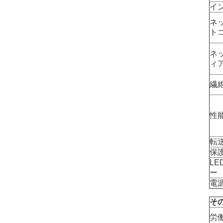
イ
ネ
ト
ネ
ィ
繊
性
転
保
LE
ー
電
そ
労