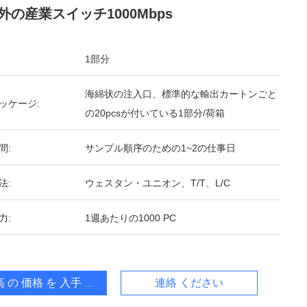
外の産業スイッチ1000Mbps
1部分
海綿状の注入口、標準的な輸出カートンごと
ッケージ:
の20pcsが付いている1部分/荷箱
間:
サンプル順序のための1~2の仕事日
法:
ウェスタン・ユニオン、T/T、L/C
力:
1週あたりの1000 PC
 の 価格 を 入手 する
連絡 ください