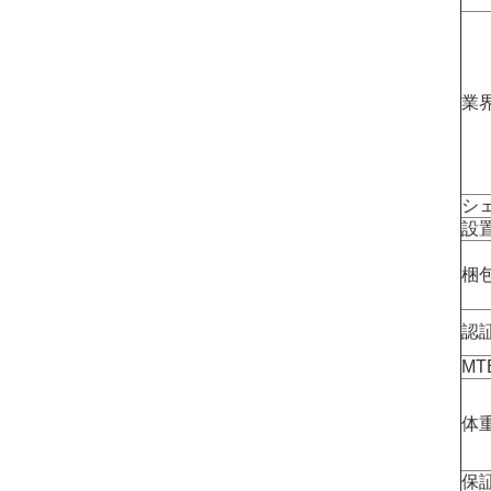
業
シ
設
梱
認
MT
体
保