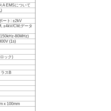
,クラスA EMSについて
)
タポート: ±2kV
M, ±4kV/CM;データ
 (150kHz-80MHz)
00V (1s)
ロック)
IクラスB
 x 100mm