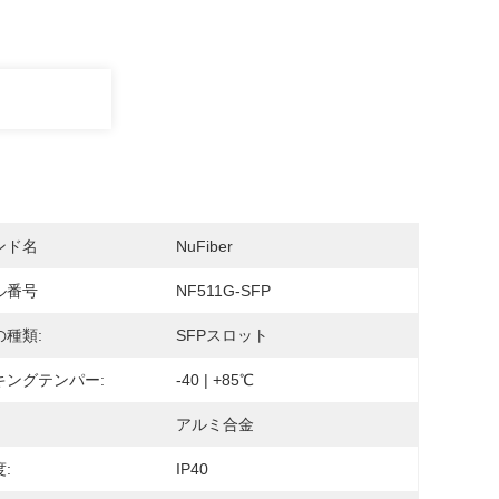
ンド名
NuFiber
ル番号
NF511G-SFP
の種類:
SFPスロット
キングテンパー:
-40 | +85℃
アルミ合金
:
IP40