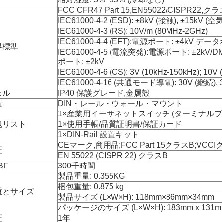
FCC CFR47 Part 15,EN55022/CISPR22
IEC61000-4-2 (ESD): ±8kV (接触), ±15kV (空気
IEC61000-4-3 (RS): 10V/m (80MHz-2GHz)
IEC61000-4-4 (EFT):電源ポート: ±4kV デー
界標準
IEC61000-4-5 (電流突発):電源ポート: ±2kV/D
ポート: ±2kV
IEC61000-4-6 (CS): 3V (10kHz-150kHz); 10V
IEC61000-4-16 (共通モード導電): 30V (継続), 3
ェル
IP40 保護グレード,金属殻
置
DIN・レール・ウォール・マウント
1×産業用イーサネットスイッチ (ターミナルブ
包リスト
1×使用手帳/品質証明書/保証カード
1×DIN-Rail 設置キット
CEマーク,商用品;FCC Part 15クラスB;VCC
証
EN 55022 (CISPR 22) クラスB
BF
300千時間
製品重量: 0.355KG
梱包重量: 0.875 kg
重とサイズ
製品サイズ (L×W×H): 118mm×86mm×34mm
パッケージのサイズ (L×W×H): 183mm x 131mm
証
1年