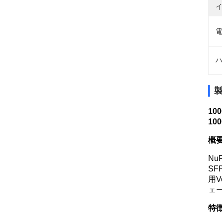
イ
電
ハ
10
10
概
Nu
S
用
ェ
特