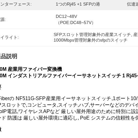
ンターフェース:
1つのRj45 +1 SFPの港
伝達速
DC12~48V 
源:
（POE:DC48~57V）
SFPスロット管理対象外の産業スイッチ
, 
産
イライト:
1000Mbps管理対象外のsfpのスイッチ
製品説明
00M 産業用ファイバー変換機
00M インダストリアルファイバーイーサネットスイッチ 1 Rj45+1
要
Fiberの NF511G-SFP産業用イーサネットスイッチ,1ポート10
FPスロットで,コンピュータ,スイッチ,ハブ,サーバーなどのデ
VoIP電話,ワイヤレスAPなど 厳しい屋外用途のために特別に設
ード 防護は 厳しい屋外環境に適応し, PoE システムの信頼性
徴