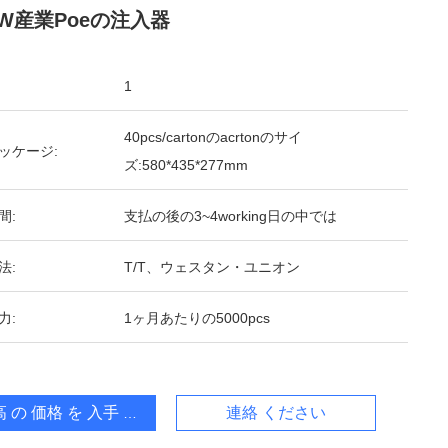
.5W産業Poeの注入器
1
40pcs/cartonのacrtonのサイ
ッケージ:
ズ:580*435*277mm
間:
支払の後の3~4working日の中では
法:
T/T、ウェスタン・ユニオン
力:
1ヶ月あたりの5000pcs
 の 価格 を 入手 する
連絡 ください