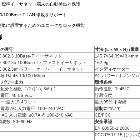
非標準イーサネット端末の自動検出と保護
10/100Base-T LAN 環境をサポート
簡単に設置するためのユニークなロック機能
様
準の遵守
寸法 (L x W x H) /重量
E 802.3 10Base-T イーサネット
145.7×64.39×43.4mm
EE 802.3u 100Base-Tx ファストイーサネット
162.9g
EE 802.3af パワー・オーバー・イーサネット
インディケーター
:RJ-45 10/100 Mbps
AC パワー (オレンジ) / 
E パワー出力
環境条件
分と極度: 1/2 (((+), 3/6 (-)
動作温度: 0~45°C
圧: 48-56 Vdc
貯蔵湿度:
ー:最大15.4ワット
最大95%,不凝縮
電源 AC 入力電圧: 100~240 VAC
規制について
AC 入力電流: ≤0.7A @ 100-240 VAC
CE/FCC
波数: 50~60 Hz
安全承認
EN 60950-1:2006
FCC PART 15 につい