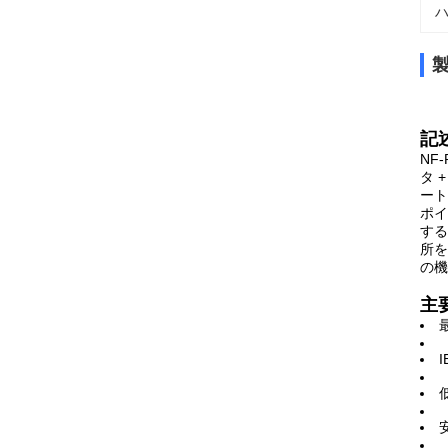
ハ
記
NF
タ 
ート
ポイ
する
所を
の機
主
最
I