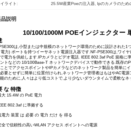
イライト:
25.5W産業Poeの注入器
, 
Ipのカメラのための
製品説明
10/100/1000M POEインジェクター 単ポ
述
-PSE300は,小型または中規模のネットワーク環境のために設計された1つ
+ 電力) ポートを持つイーサネット電源注入器です.NF-PSE300は
で電力を供給します.IPカメラとビデオ電話. IEEE 802.3af PoE 規格に準拠
ントなどの 10/100Base-T ネットワークデバイスで動作できる.既存のPoE以外
ことでアクセスポイントやIPカメラなどのネットワーク製品を簡単にイ
必要とせずに簡単に位置付けられ,ネットワーク管理者はもはやAC電源アダ
能のために,人々はより低コストで,より少ないダウンタイムで柔軟なネ
要 な 特徴
大 15.4W の PoE 電力
EEE 802.3af に準拠する
低電力 装置 は 必要 の 電力 だけ を 得る
安全で信頼性の高いWLAN アクセス ポイントへの電源