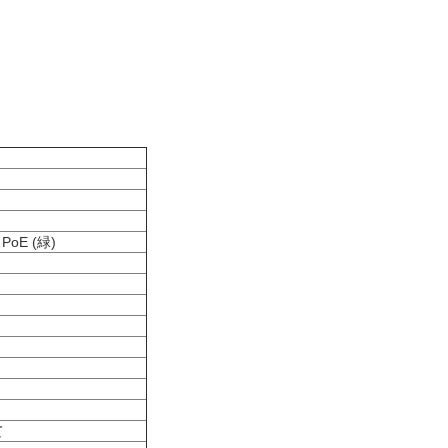
PoE (緑)
て