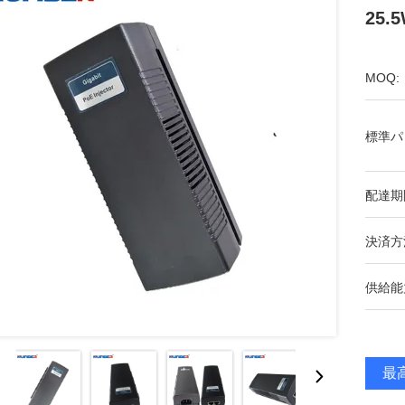
25
MOQ:
標準パ
配達期
決済方
供給能
最高