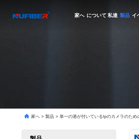
家へ
について 私達
製品
イ
家へ
>
製品
>
単一の港が付いているIpのカメラのための2
製品