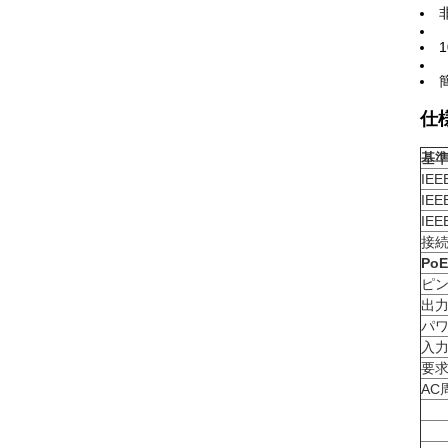
仕
基
IEE
IE
IE
接続器
Po
ピン配
出力電
パワ
入力
要求 
AC周