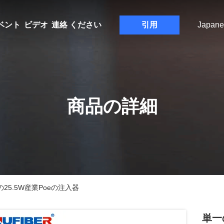
ベント
ビデオ
連絡 ください
引用
Japane
商品の詳細
5.5W産業Poeの注入器
単一