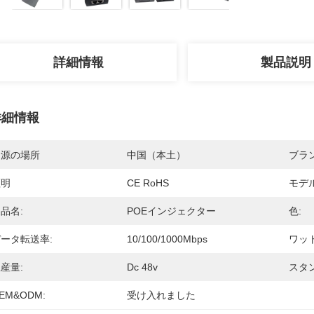
詳細情報
製品説明
詳細情報
起源の場所
中国（本土）
ブラ
証明
CE RoHS
モデ
品名:
POEインジェクター
色:
ータ転送率:
10/100/1000Mbps
ワット
産量:
Dc 48v
スタ
EM&ODM:
受け入れました