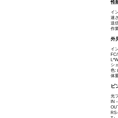
性
イン
速さ:
送信
作業
外
イン
FC
L*
シェ
色:
体重
ピ
光
IN
OU
RS