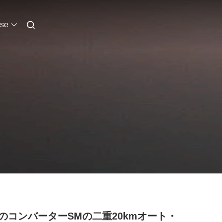
se
のコンバーターSMの二重20kmオート・