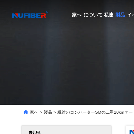
家へ
について 私達
製品
イ
家へ
>
製品
>
繊維のコンバーターSMの二重20kmオート
製品