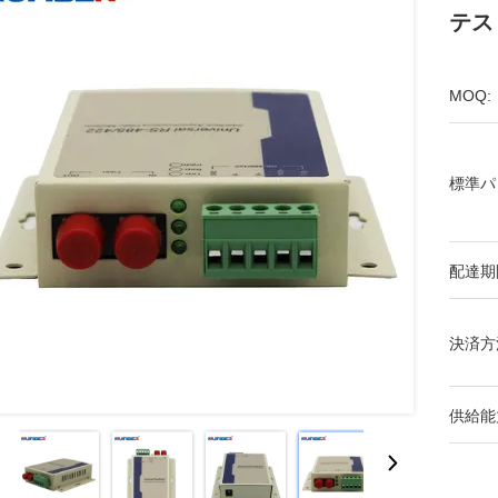
テス
MOQ:
標準パ
配達期
決済方
供給能