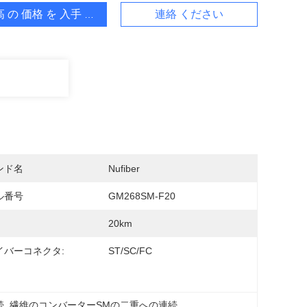
 の 価格 を 入手 する
連絡 ください
ンド名
Nufiber
ル番号
GM268SM-F20
20km
イバーコネクタ:
ST/SC/FC
続
, 
繊維のコンバーターSMの二重への連続