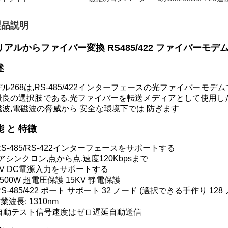
製品説明
アルからファイバー変換 RS485/422 ファイバーモデム S
述
ル268は,RS-485/422インターフェースの光ファイバーモデ
最良の選択肢である.光ファイバーを転送メディアとして使用した
磁波,電磁波の脅威から 安全な環境下では 防ぎます
能 と 特徴
 RS-485/RS-422インターフェースをサポートする
) アシンクロン,点から点,速度120Kbpsまで
 5V DC電源入力をサポートする
 1500W 超電圧保護 15KV 静電保護
 RS-485/422 ポート サポート 32 ノード (選択できる手作り 128
 作業波長: 1310nm
) 自動テスト信号速度はゼロ遅延自動送信