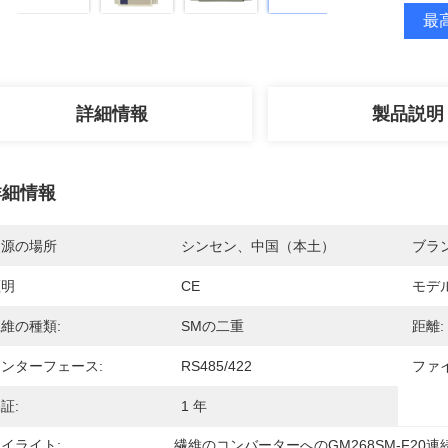
最高
詳細情報
製品説明
詳細情報
起源の場所
シンセン、中国（本土）
ブラ
証明
CE
モデ
維の種類:
SMの二重
距離:
ンターフェース:
RS485/422
ファ
証:
1 年
イライト:
繊維のコンバーターへのGM268SM-F20連