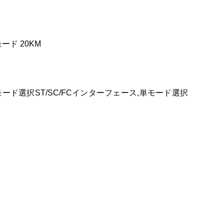
モード 20KM
,多モード選択ST/SC/FCインターフェース,単モード選択