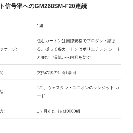
ト信号率へのGM268SM-F20連続
1組
包むカートンは国際規格でプロダクト詰ま
ッケージ:
る。従って各カートンはポリエチレン シート
と並び、湿気から内容を防ぐ
間:
支払の後の1-3仕事日
T/T、ウェスタン・ユニオンのクレジット カ
法:
ード
力:
1ヶ月あたりの10000組