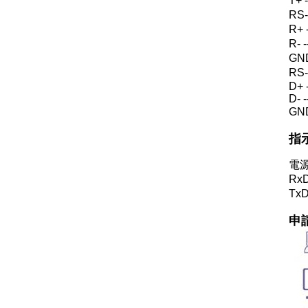
T+ 
RS
R+ 
R- 
GND
RS
D+ -
D- -
GND
指
電
R
T
申