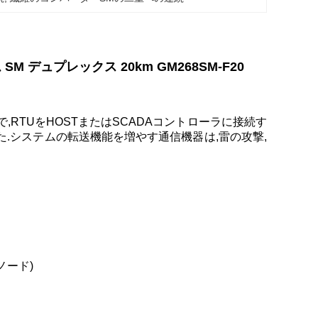
M デュプレックス 20km GM268SM-F20
ムで,RTUをHOSTまたはSCADAコントローラに接続す
.システムの転送機能を増やす通信機器は,雷の攻撃,
 ノード)