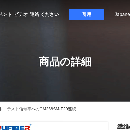
ベント
ビデオ
連絡 ください
引用
Japane
商品の詳細
・テスト信号率へのGM268SM-F20連続
繊維