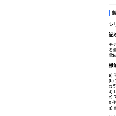
シリ
記
モデ
る
電
機
a)
(b
c)
d)
e)
f)
g