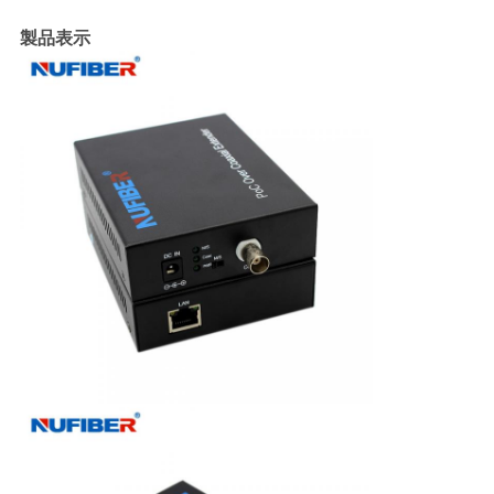
バ
製品表示
シ
ー
ポ
リ
シ
ー