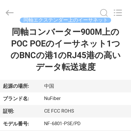
supplier.
Copyright
©
2021
-
同軸エクステンダー上のイーサネット
2026
Shenzhen
Fivision
同軸コンバーター900M上の
家
Digital
Technology
Co.,Ltd.
POC POEのイーサネット1つ
All
Rights
プ
Reserved.
のBNCの港1のRJ45港の高い
Developed
by
ロ
ECER
データ転送速度
ダ
ク
起源の場所:
中国
ト
NuFiber
ブランド名:
CE FCC ROHS
証明:
私
NF-6801-PSE/PD
モデル番号: