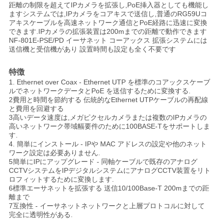
距離の制限を超えてIPカメラを拡張し,PoE挿入器としても機能し
い
ますシステムでは,IPカメラをコアキスで送信し,普通のRG59Uコ
アキスケーブルを高速ネットワーク通信とPoE経路に迅速に変換
できます.IPカメラの拡張装置は200mまでの距離で動作できます
NF-801E-PSE/PD イーサネット コーアックス 拡張システムには
ニ
送信機と受信機があり 設置時間も設定も全く不要です
ュ
特徴
1. Ethernet over Coax - Ethernet UTP を標準のコアックスケーブ
ー
ルでネットワークデータとPoE を送信するために変換する.
2費用と時間を節約する 伝統的なEthernet UTPケーブルの再配線
ス
と費用を回避する
3高いデータ速度は,メガピクセルカメラまたは複数のIPカメラの
高いネットワーク帯域幅要件のために100BASE-Tをサポートしま
す.
引
4. 簡単にインストール - IPや MAC アドレスの設定や他のネット
ワーク設定は必要ありません.
用
5簡単にIPにアップグレード - 同軸ケーブルで既存のアナログ
CCTVシステムをIPデジタルシステムにアナログCCTV装置をリト
を
ロフィットするために変換します.
6標準エーサネットを拡張する 送信10/100Base-T 200mまでの距
離まで
要
7互換性 - イーサネットネットワークと上層プロトコルに対して
完全に透明性がある.