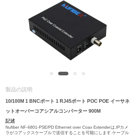
質
管
理
私
達
に
連
製品の説明
絡
10/100M 1 BNCポート 1 RJ45ポート POC POE イーサネ
し
ットオーバーコアシアルコンバーター 900M
な
記述
Nufiber NF-6801-PSE/PD Ethernet over Coax Extenderは,IPカメ
さ
ラがコアックスケーブルで送信することを可能にします.ケーブル