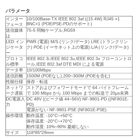
求
パラメータ
し
インター
10/100Base-TX IEEE 802.3af ((15.4W) RJ45 ×1
な
BNC×1 (POE/PSE-PDのサポート)
フェース
送信媒体
75-5 同軸ケーブル,RG59
は
さ
LED イン
PWR (電源) M/S (リンク/データ) LRE (トランクリン
ジケータ
ク) POE (イーサネット上の電源) L/A (リンク/データ)
い
ー
プロトコ
IEEE 802.3i,IEEE 802.3u,IEEE 802.3x フローコントロ
ル標準
ール,IEEE 802.3af DTE MDI による電源
地
データ率
10/100Mbps
送信距離
1500M (POEなし),200~300M (POEを含む)
性能仕様
保存・転送
図
ネットワ
ストアおよびフォワードモードで 64 バイトフレーム
ーク遅延
で 100 Mbps から 100 Mbps までの転送で 20μs未満
DC電源入
DC 48V ((ピーク値 44~56V) NF-9801-PD ((NF801E-
プ
力
PD)
電源がない NF-9801-PSE (NF801E-PSE)
操作環境
動作温度: -10°C~+50°C
ラ
保存温度: -20°C~+70°C
動作湿度: 10%~90% 凝縮しない
イ
サイズ
118*85*29mm