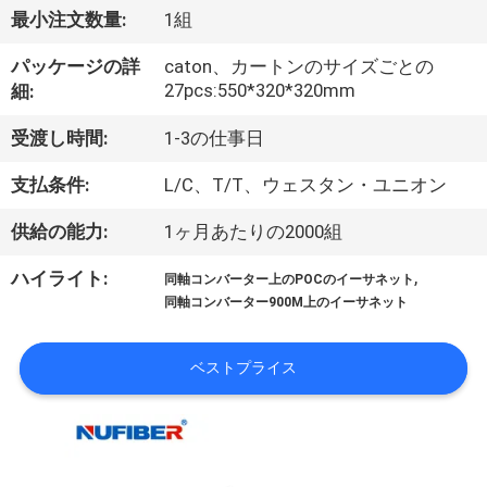
達
最小注文数量:
1組
に
パッケージの詳
caton、カートンのサイズごとの
つ
27pcs:550*320*320mm
細:
い
受渡し時間:
1-3の仕事日
て
支払条件:
L/C、T/T、ウェスタン・ユニオン
供給の能力:
1ヶ月あたりの2000組
工
,
ハイライト:
同軸コンバーター上のPOCのイーサネット
場
同軸コンバーター900M上のイーサネット
旅
ベストプライス
行
品