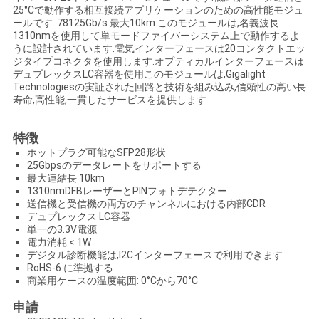
25°Cで動作する相互接続アプリケーションのための高性能モジュ
い
ールです..78125Gb/s 最大10km.このモジュールは,名義波長
1310nmを使用して単モードファイバーシステム上で動作するよ
うに設計されています.電気インターフェースは20コンタクトエッ
ジタイプコネクタを使用します.オプティカルインターフェースは
ニ
デュプレックスLC容器を使用このモジュールは,Gigalight
Technologiesの実証された回路と技術を組み込み,信頼性の高い長
ュ
寿命,高性能,一貫したサービスを提供します.
ー
特徴
ホットプラグ可能なSFP28形状
ス
25Gbpsのデータレートをサポートする
最大連結長 10km
1310nmDFBレーザーとPINフォトデテクター
引
送信機と受信機の両方のチャンネルにおける内部CDR
デュプレックス LC容器
単一の3.3V電源
用
電力消耗 < 1W
デジタル診断機能は,I2Cインターフェースで利用できます
を
RoHS-6 に準拠する
商業用ケースの温度範囲: 0°Cから70°C
要
申請