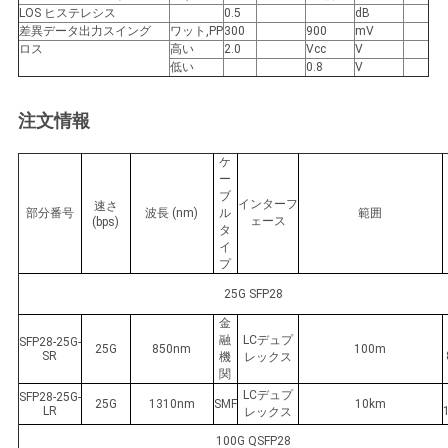
バ
LOS ヒステレシス
0.5
dB
差異データ出力スイング
ワット,PP
300
900
mV
シ
ロス
高い
2.0
Vcc
V
低い
0.8
V
ー
注文情報
ポ
ケ
リ
ー
ブ
インターフ
速さ
シ
部分番号
波長 (nm)
ル
範囲
ェース
(bps)
タ
ー
イ
プ
25G SFP28
金
融
LCデュプ
SFP28-25G-
25G
850nm
100m
SR
機
レックス
関
LCデュプ
SFP28-25G-
25G
1310nm
SMF
10km
LR
レックス
100G QSFP28