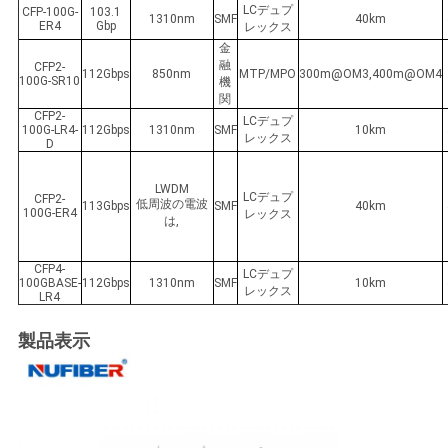
LCデュプ
CFP-100G-
103.1
1310nm
SMF
40km
ER4
Gbp
レックス
金
融
CFP2-
112Gbps
850nm
MTP/MPO
300m@OM3,400m@OM4
100G-SR10
機
関
CFP2-
LCデュプ
100G-LR4-
112Gbps
1310nm
SMF
10km
レックス
D
LWDM
LCデュプ
CFP2-
低周波の電波
113Gbps
SMF
40km
100G-ER4
レックス
は,
CFP4-
LCデュプ
100GBASE-
112Gbps
1310nm
SMF
10km
レックス
LR4
製品表示