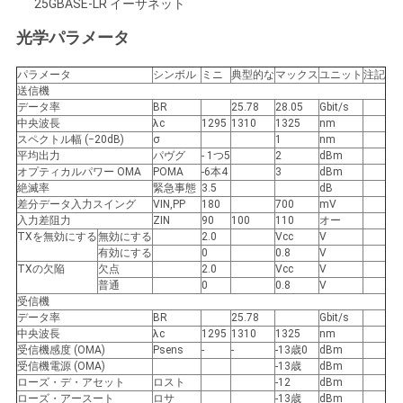
求
25GBASE-LR イーサネット
し
光学パラメータ
な
パラメータ
シンボル
ミニ
典型的な
マックス
ユニット
注記
送信機
さ
データ率
BR
25.78
28.05
Gbit/s
中央波長
λc
1295
1310
1325
nm
スペクトル幅 (−20dB)
σ
1
nm
い
平均出力
パヴグ
- 1つ5
2
dBm
オプティカルパワー OMA
POMA
-6本4
3
dBm
絶滅率
緊急事態
3.5
dB
地
差分データ入力スイング
VIN,PP
180
700
mV
入力差阻力
ZIN
90
100
110
オー
TXを無効にする
無効にする
2.0
Vcc
V
図
有効にする
0
0.8
V
TXの欠陥
欠点
2.0
Vcc
V
普通
0
0.8
V
プ
受信機
データ率
BR
25.78
Gbit/s
中央波長
λc
1295
1310
1325
nm
ラ
受信機感度 (OMA)
Psens
-
-
-13歳0
dBm
受信機電源 (OMA)
-13歳
dBm
イ
ローズ・デ・アセット
ロスト
-12
dBm
ローズ・アースート
ロサ
-13歳
dBm