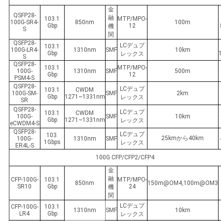
金
QSFP28-
融
103.1
MTP/MPO-
100G-SR4-
850nm
100m
Gbp
12
機
S
関
QSFP28-
LCデュプ
103.1
100G-LR4-
1310nm
SMF
10km
Gbp
レックス
S
QSFP28-
103.1
MTP/MPO-
100G-
1310nm
SMF
500m
Gbp
12
PSM4-S
QSFP28-
LCデュプ
103.1
CWDM
100G-SM-
SMF
2km
Gbp
1271~1331nm
レックス
SR
QSFP28-
LCデュプ
103.1
CWDM
100G-
SMF
10km
Gbp
1271~1331nm
レックス
eCWDM4-S
QSFP28-
LCデュプ
103.
25kmから40km
100G-
1310nm
SMF
1Gbps
レックス
ER4L-S
100G CFP/CFP2/CFP4
金
融
CFP-100G-
103.1
MTP/MPO-
850nm
150m@OM4,100m@OM3
SR10
Gbp
24
機
関
LCデュプ
CFP-100G-
103.1
1310nm
SMF
10km
LR4
Gbp
レックス