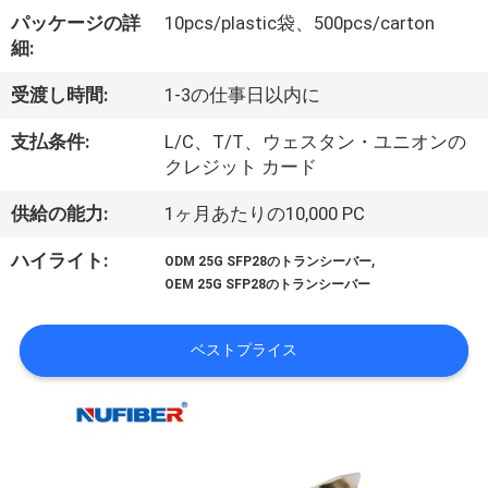
達
パッケージの詳
10pcs/plastic袋、500pcs/carton
に
細:
つ
受渡し時間:
1-3の仕事日以内に
い
支払条件:
L/C、T/T、ウェスタン・ユニオンの
て
クレジット カード
供給の能力:
1ヶ月あたりの10,000 PC
工
,
ハイライト:
ODM 25G SFP28のトランシーバー
場
OEM 25G SFP28のトランシーバー
旅
ベストプライス
行
品