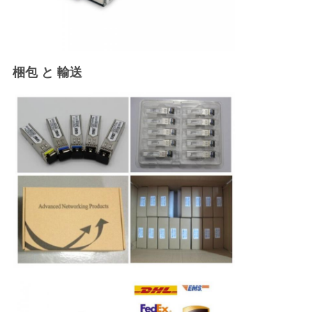
梱包 と 輸送