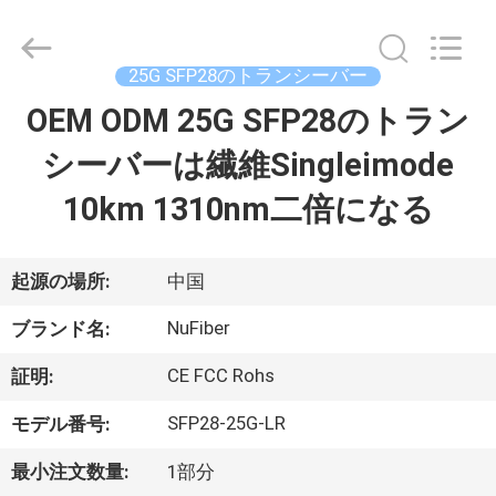
2021
-
2026
Shenzhen
Fivision
25G SFP28のトランシーバー
Digital
Technology
Co.,Ltd.
OEM ODM 25G SFP28のトラン
家
All
Rights
Reserved.
シーバーは繊維Singleimode
Developed
by
プ
ECER
10km 1310nm二倍になる
ロ
ダ
起源の場所:
中国
ク
NuFiber
ブランド名:
ト
CE FCC Rohs
証明:
SFP28-25G-LR
モデル番号:
私
最小注文数量:
1部分