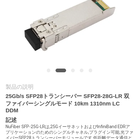
質
管
理
私
達
に
連
製品の説明
25Gb/s SFP28トランシーバー SFP28-28G-LR 双
絡
ファイバーシングルモード 10km 1310nm LC
し
DDM
記述
な
NuFiber SFP-25G-LRは,25GイーサネットおよびInfiniBand EDRア
プリケーションのためのシングルチャネル,プラグイン可能,光ファ
さ
イバーSFP28トランシーバーモジュールです.低距離データ通信と