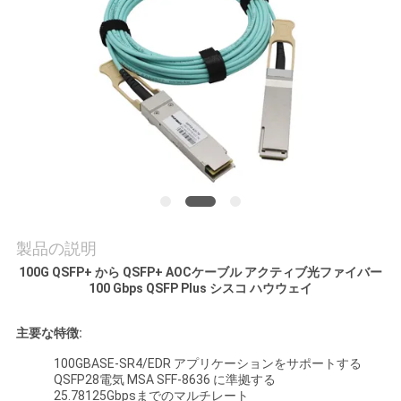
質
管
理
私
達
に
連
製品の説明
100G QSFP+ から QSFP+ AOCケーブル アクティブ光ファイバー
絡
100 Gbps QSFP Plus シスコ ハウウェイ
し
主要な特徴:
な
100GBASE-SR4/EDR アプリケーションをサポートする
QSFP28電気 MSA SFF-8636 に準拠する
さ
25.78125Gbpsまでのマルチレート