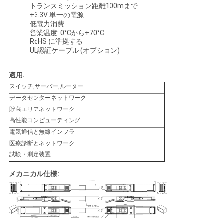
トランスミッション距離100mまで
い
+3.3V 単一の電源
低電力消費
営業温度: 0°Cから+70°C
RoHS に準拠する
ニ
UL認証ケーブル (オプション)
ュ
適用:
ー
スイッチ,サーバー,ルーター
データセンターネットワーク
ス
貯蔵エリアネットワーク
高性能コンピューティング
電気通信と無線インフラ
引
医療診断とネットワーク
試験・測定装置
用
メカニカル仕様:
を
要