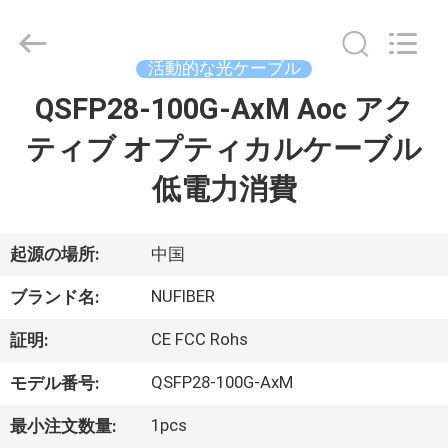
2026
Shenzhen
Fivision
Digital
Technology
活動的な光ケーブル
Co.,Ltd.
All
Rights
QSFP28-100G-AxM Aoc アク
家
Reserved.
Developed
by
ティブ オプティカルケーブル
ECER
プ
低電力消費
ロ
ダ
起源の場所:
中国
ク
NUFIBER
ブランド名:
ト
CE FCC Rohs
証明:
QSFP28-100G-AxM
モデル番号:
私
1pcs
最小注文数量: