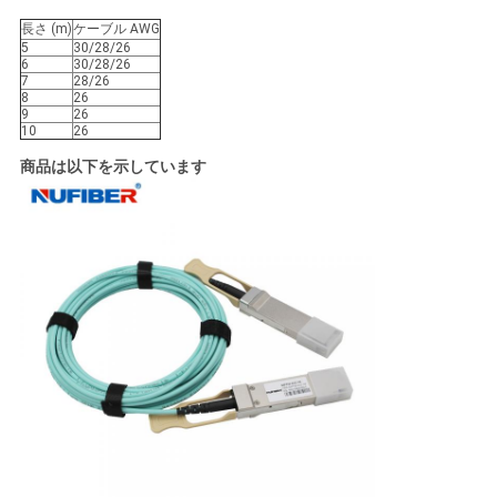
求
長さ (m)
ケーブル AWG
し
5
30/28/26
6
30/28/26
7
28/26
な
8
26
9
26
さ
10
26
商品は以下を示しています
い
地
図
プ
ラ
イ