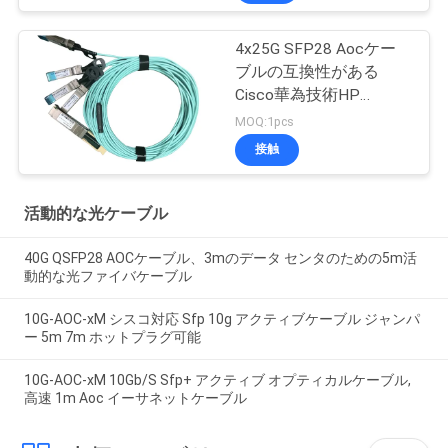
4x25G SFP28 Aocケー
ブルの互換性がある
Cisco華為技術HP
Mikrotikへの100G
MOQ:1pcs
接触
活動的な光ケーブル
40G QSFP28 AOCケーブル、3mのデータ センタのための5m活
動的な光ファイバケーブル
10G-AOC-xM シスコ対応 Sfp 10g アクティブケーブル ジャンパ
ー 5m 7m ホットプラグ可能
10G-AOC-xM 10Gb/S Sfp+ アクティブ オプティカルケーブル,
高速 1m Aoc イーサネットケーブル