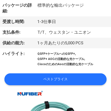
達
パッケージの詳
標準的な輸出パッケージ
に
細:
つ
受渡し時間:
1-3仕事日
い
支払条件:
T/T、ウェスタン・ユニオン
て
供給の能力:
1ヶ月あたりの5,000 PCS
,
ハイライト:
QSFP+ケーブルへのQSFP+
工
,
QSFP+ AOCの活動的な光ケーブル
CiscoのためのAocの活動的な光ケーブル
場
旅
ベストプライス
行
品