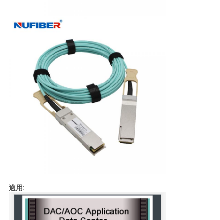
バ
シ
ー
ポ
リ
シ
ー
適用: