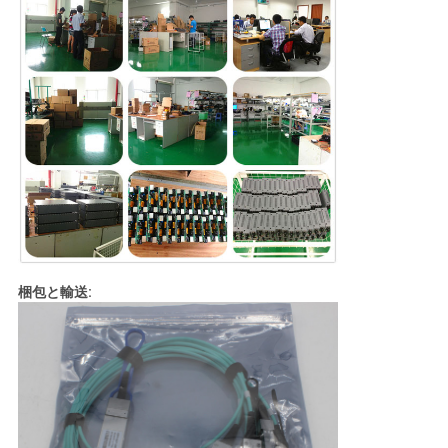
梱包と輸送: