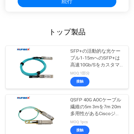
続行
トップ製品
SFP+の活動的な光ケー
ブル1-15mへのSFP+は
高速10Gb/Sをカスタマ
イズした
MOQ:1部分
接触
QSFP 40G AOCケーブル
繊維の5m 3mを7m 20m
多用性があるCiscoジャ
ンパー線
MOQ:1pcs
接触