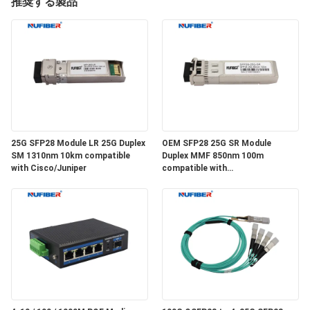
達
推奨する製品
に
つ
い
て
25G SFP28 Module LR 25G Duplex
OEM SFP28 25G SR Module
工
SM 1310nm 10km compatible
Duplex MMF 850nm 100m
with Cisco/Juniper
compatible with
場
Cisco/Huawei/H3C
旅
行
品