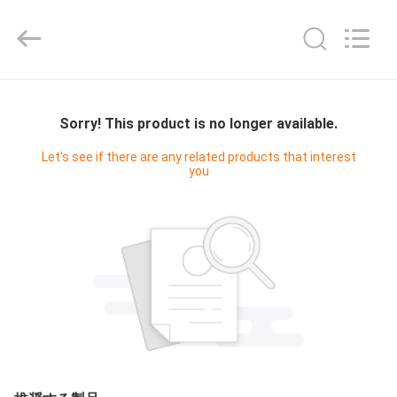
-
2025
Shenzhen
Fivision
Digital
Technology
Co.,Ltd.
家
All
Rights
Reserved.
Sorry! This product is no longer available.
Developed
by
ECER
プ
Let's see if there are any related products that interest
you
ロ
ダ
ク
ト
私