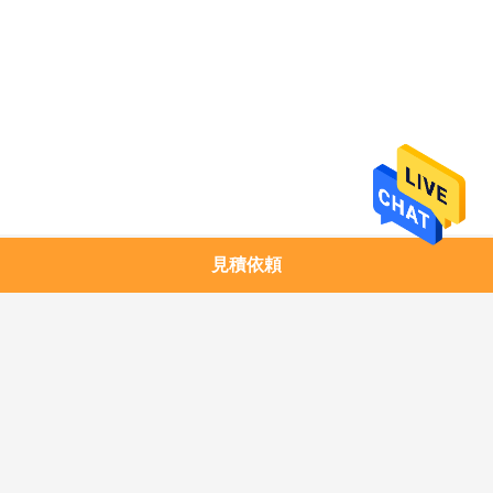
求
し
な
さ
い
地
見積依頼
人気カテゴリ
すべて
図
1.25G SFPのトラン
銅モジュール
シーバー
プ
10G SFP+のトランシ
10G XFPのトランシ
ラ
ーバー
ーバー
イ
25G SFP28のトラン
40G QSFP+のトラン
シーバー
シーバー