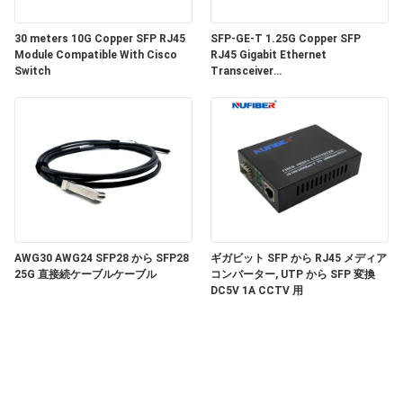
い
30 meters 10G Copper SFP RJ45
SFP-GE-T 1.25G Copper SFP
Module Compatible With Cisco
RJ45 Gigabit Ethernet
Switch
Transceiver
ニ
SGMII/SERDES/100BASE-FX
Copper Module
ュ
ー
ス
引
AWG30 AWG24 SFP28 から SFP28
ギガビット SFP から RJ45 メディア
25G 直接続ケーブルケーブル
コンバーター, UTP から SFP 変換
DC5V 1A CCTV 用
用
を
要