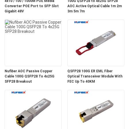
質
4x10 / 100 / 1000M POE Media
100G QSFP28 to 4x25G SFP28
Converter POE Port to SFP Slot
AOC Active Optical Cable 1m 2m
Gigabit 48V
3m 5m 7m
管
理
私
達
に
Nufiber AOC Passive Copper
QSFP28 100G ER EML Fiber
Cable 100G QSFP28 To 4x25G
Optical Transceiver Module With
連
SFP28 Breakout
FEC Up To 40KM
絡
し
な
さ