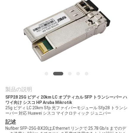
質
管
理
私
達
に
連
製品の説明
絡
SFP28 25G ビディ 20km LC オプティカル SFP トランシーバー ハ
ワイ向け シスコ HP Aruba Mikrotik
し
25g ビディ LC 20km Sfp 光ファイバーモジュール Sfp28 トランシ
ーバー 対応 Huawei シスコ マイクロティック ジュニパー
な
記述
Nufiber SFP-25G-BX20は,Ethernet リンクで 25.78 Gb/s までのデ
さ