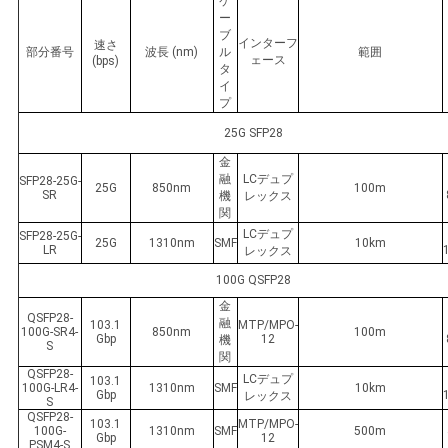
求
ケ
ー
ブ
し
インターフ
速さ
部分番号
波長 (nm)
ル
範囲
ェース
(bps)
タ
な
イ
プ
さ
25G SFP28
い
金
融
LCデュプ
SFP28-25G-
25G
850nm
100m
SR
機
レックス
関
地
LCデュプ
SFP28-25G-
25G
1310nm
SMF
10km
LR
レックス
図
100G QSFP28
金
QSFP28-
融
103.1
MTP/MPO-
100G-SR4-
850nm
100m
プ
Gbp
12
機
S
関
QSFP28-
ラ
LCデュプ
103.1
100G-LR4-
1310nm
SMF
10km
Gbp
レックス
S
イ
QSFP28-
103.1
MTP/MPO-
100G-
1310nm
SMF
500m
Gbp
12
PSM4-S