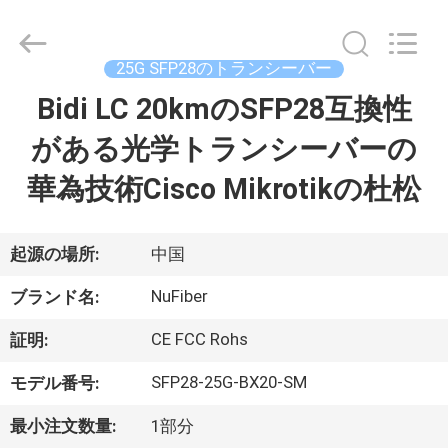
2021
-
2026
Shenzhen
Fivision
25G SFP28のトランシーバー
Digital
Technology
Co.,Ltd.
Bidi LC 20kmのSFP28互換性
家
All
Rights
Reserved.
がある光学トランシーバーの
Developed
by
プ
ECER
華為技術Cisco Mikrotikの杜松
ロ
ダ
起源の場所:
中国
ク
NuFiber
ブランド名:
ト
CE FCC Rohs
証明:
SFP28-25G-BX20-SM
モデル番号:
私
最小注文数量:
1部分