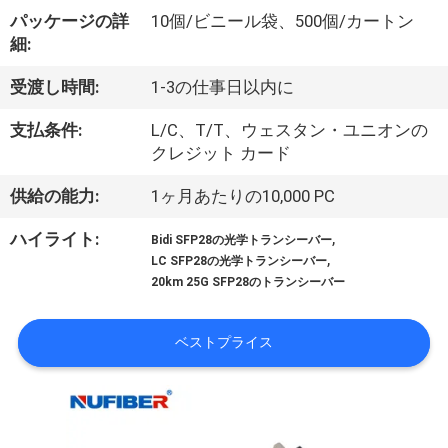
達
パッケージの詳
10個/ビニール袋、500個/カートン
に
細:
つ
受渡し時間:
1-3の仕事日以内に
い
支払条件:
L/C、T/T、ウェスタン・ユニオンの
て
クレジット カード
供給の能力:
1ヶ月あたりの10,000 PC
工
,
ハイライト:
Bidi SFP28の光学トランシーバー
,
場
LC SFP28の光学トランシーバー
20km 25G SFP28のトランシーバー
旅
行
ベストプライス
品