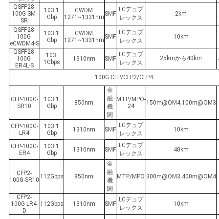
バ
QSFP28-
LCデュプ
103.1
CWDM
100G-SM-
SMF
2km
Gbp
1271~1331nm
レックス
SR
シ
QSFP28-
LCデュプ
103.1
CWDM
100G-
SMF
10km
Gbp
1271~1331nm
レックス
ー
eCWDM4-S
QSFP28-
LCデュプ
103.
25kmから40km
100G-
1310nm
SMF
ポ
1Gbps
レックス
ER4L-S
100G CFP/CFP2/CFP4
リ
金
融
CFP-100G-
103.1
MTP/MPO-
シ
850nm
150m@OM4,100m@OM3
SR10
Gbp
24
機
関
ー
LCデュプ
CFP-100G-
103.1
1310nm
SMF
10km
LR4
Gbp
レックス
LCデュプ
CFP-100G-
103.1
1310nm
SMF
40km
ER4
Gbp
レックス
金
融
CFP2-
112Gbps
850nm
MTP/MPO
300m@OM3,400m@OM4
100G-SR10
機
関
CFP2-
LCデュプ
100G-LR4-
112Gbps
1310nm
SMF
10km
レックス
D