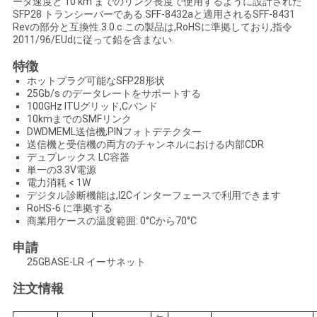
ータ速度と 10 km までのリンク長度で使用するように設計された
SFP28 トランシーバーである.SFF-8432aと適用されるSFF-8431
い
Revの部分と互換性.3.0.c この製品は,RoHSに準拠しており,指令
2011/96/EUdに従って鉛を含まない.
特徴
ニ
ホットプラグ可能なSFP28形状
25Gb/s のデータレートをサポートする
ュ
100GHz ITUグリッド,Cバンド
10kmまでのSMFリンク
ー
DWDMEML送信機,PINフォトデテクター
送信機と受信機の両方のチャンネルにおける内部CDR
ス
デュプレックス LC容器
単一の3.3V電源
電力消耗 < 1W
デジタル診断機能は,I2Cインターフェースで利用できます
引
RoHS-6 に準拠する
商業用ケースの温度範囲: 0°Cから70°C
用
申請
を
25GBASE-LR イーサネット
要
注文情報