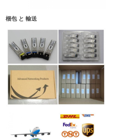
梱包 と 輸送