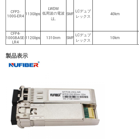
LWDM
LCデュプ
CFP2-
低周波の電波
113Gbps
SMF
40km
100G-ER4
レックス
は,
CFP4-
LCデュプ
100GBASE-
112Gbps
1310nm
SMF
10km
レックス
LR4
製品表示