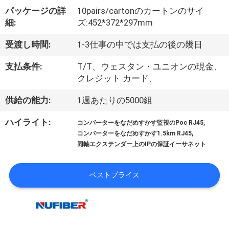
達
パッケージの詳
10pairs/cartonのカートンのサイ
に
細:
ズ:452*372*297mm
つ
受渡し時間:
1-3仕事の中では支払の後の幾日
い
支払条件:
T/T、ウェスタン・ユニオンの現金、
て
クレジット カード、
供給の能力:
1週あたりの5000組
工
,
ハイライト:
コンバーターをなだめすかす監視のPoc RJ45
,
場
コンバーターをなだめすかす1.5km RJ45
同軸エクステンダー上のIPの保証イーサネット
旅
行
ベストプライス
品