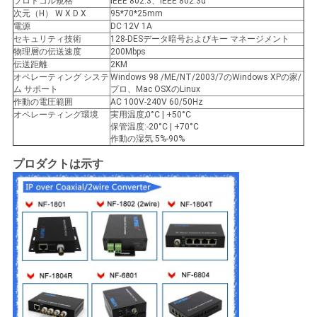
プロトコル規格
IEEE 802.3、IEEE 802.3u
バ
次元（H） W X D X
95*70*25mm
電源
DC 12V 1A
シ
セキュリティ技術
128-DESデータ暗号およびキー マネージメント
物理層の伝送速度
200Mbps
ー
伝送距離
2KM
オペレーティング システ
Windows 98 /ME/NT/2003/7のWindows XPの家/
ム サポート
プロ、Mac OSXのLinux
ポ
作動の電圧範囲
AC 100V-240V 60/50Hz
オペレーティング環境
実用温度;0°C | +50°C
リ
保管温度:-20°C | +70°C
作動の湿気:5%-90%
シ
プロダクトは示す
ー