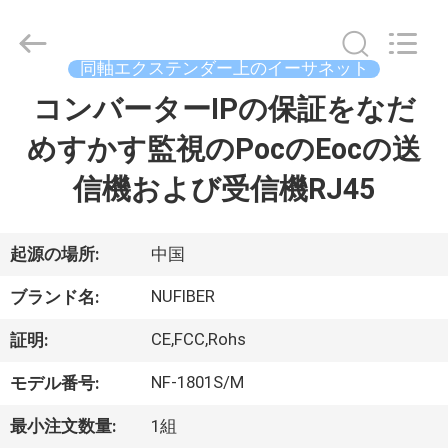
supplier.
Copyright
©
2021
-
同軸エクステンダー上のイーサネット
2026
Shenzhen
Fivision
コンバーターIPの保証をなだ
家
Digital
Technology
Co.,Ltd.
めすかす監視のPocのEocの送
All
Rights
プ
Reserved.
信機および受信機RJ45
Developed
by
ロ
ECER
ダ
起源の場所:
中国
ク
NUFIBER
ブランド名:
ト
CE,FCC,Rohs
証明:
NF-1801S/M
モデル番号:
私
最小注文数量:
1組