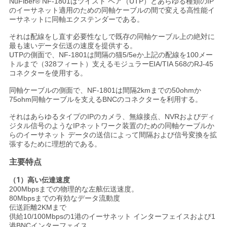
NuFiber® NF-1801はツイスト ペア（UTP）とあらゆる種類のIP
のイーサネット適用のための同軸ケーブルの間で変える高性能イ
い
ーサネットに同軸エクステンダーである。
それは配線をし直す必要性なしで既存の同軸ケーブル上の絶対に
最も速いデータ伝送の速度を提供する。
ニ
UTPの側面で、NF-1801は間隔の猫5/5eか上記の配線を100メー
トルまで（328フィート）支えるモジュラーEIA/TIA 568のRJ-45
ュ
コネクターを使用する。
ー
同軸ケーブルの側面で、NF-1801は間隔2kmまでの50ohmか
75ohm同軸ケーブルを支えるBNCのコネクターを利用する。
ス
それはあらゆるタイプのIPのカメラ、無線接点、NVRおよびディ
ジタル信号のようなIPネットワーク装置のための同軸ケーブルか
らのイーサネット データの送信によって間隔および信号変換を拡
張するために理想的である。
引
主要特点
用
（1）高い伝達速度
を
200Mbpsまでの物理的な左舷伝送速度。
80Mbpsまでの有効なデータ流動度
要
伝送距離2KMまで
供給10/100Mbpsの1港のイーサネット インターフェイスおよび1
港BNCインターフェイス