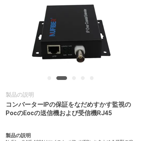
質
管
理
私
達
に
連
製品の説明
絡
コンバーターIPの保証をなだめすかす監視の
し
PocのEocの送信機および受信機RJ45
な
製品の説明
さ