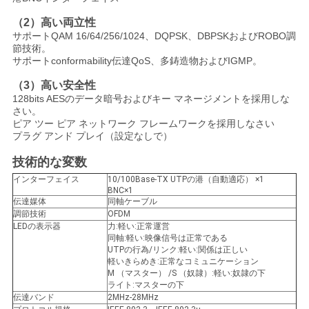
求
（2）高い両立性
し
サポートQAM 16/64/256/1024、DQPSK、DBPSKおよびROBO調
節技術。
な
サポートconformability伝達QoS、多鋳造物およびIGMP。
さ
（3）高い安全性
128bits AESのデータ暗号およびキー マネージメントを採用しな
い
さい。
ピア ツー ピア ネットワーク フレームワークを採用しなさい
プラグ アンド プレイ（設定なしで）
地
技術的な変数
インターフェイス
10/100Base-TX UTPの港（自動適応） ×1
図
BNC×1
伝達媒体
同軸ケーブル
調節技術
OFDM
LEDの表示器
力:軽い:正常運営
プ
同軸:軽い:映像信号は正常である
UTPの行為/リンク:軽い:関係は正しい
ラ
軽いきらめき:正常なコミュニケーション
M （マスター） /S （奴隷）:軽い:奴隷の下
ライト:マスターの下
イ
伝達バンド
2MHz-28MHz