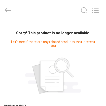
-
2025
Shenzhen
Fivision
Digital
Technology
Co.,Ltd.
家
All
Rights
Reserved.
Sorry! This product is no longer available.
Developed
by
ECER
プ
Let's see if there are any related products that interest
you
ロ
ダ
ク
ト
私