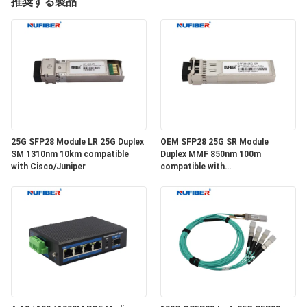
達
推奨する製品
に
つ
い
て
25G SFP28 Module LR 25G Duplex
OEM SFP28 25G SR Module
工
SM 1310nm 10km compatible
Duplex MMF 850nm 100m
with Cisco/Juniper
compatible with
場
Cisco/Huawei/H3C
旅
行
品