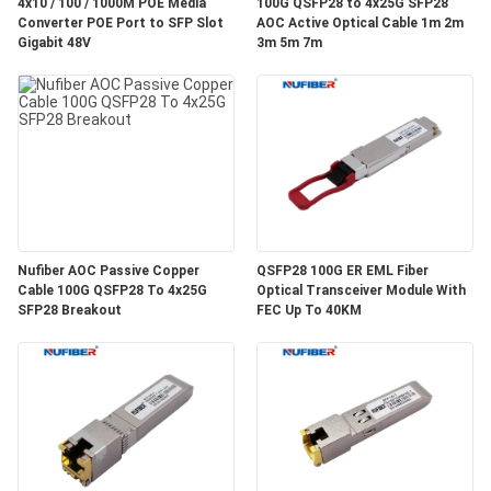
質
4x10 / 100 / 1000M POE Media
100G QSFP28 to 4x25G SFP28
Converter POE Port to SFP Slot
AOC Active Optical Cable 1m 2m
Gigabit 48V
3m 5m 7m
管
理
私
達
に
Nufiber AOC Passive Copper
QSFP28 100G ER EML Fiber
Cable 100G QSFP28 To 4x25G
Optical Transceiver Module With
連
SFP28 Breakout
FEC Up To 40KM
絡
し
な
さ