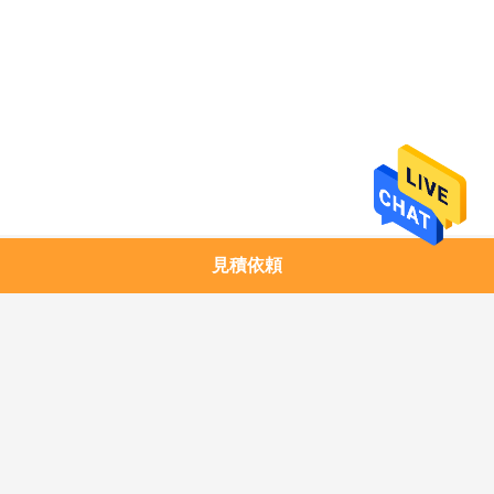
求
し
な
さ
い
地
見積依頼
人気カテゴリ
すべて
図
1.25G SFPのトラン
銅モジュール
シーバー
プ
10G SFP+のトランシ
10G XFPのトランシ
ラ
ーバー
ーバー
イ
25G SFP28のトラン
40G QSFP+のトラン
シーバー
シーバー