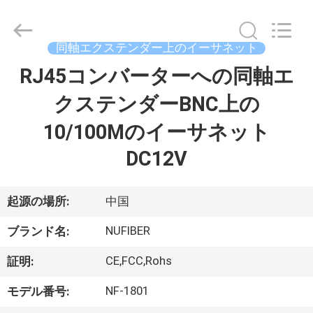
supplier.
Copyright
©
2021
-
同軸エクステンダー上のイーサネット
2026
Shenzhen
Fivision
RJ45コンバーターへの同軸エ
家
Digital
Technology
Co.,Ltd.
クステンダーBNC上の
All
Rights
プ
Reserved.
10/100Mのイーサネット
Developed
by
ロ
ECER
DC12V
ダ
起源の場所:
中国
ク
NUFIBER
ト
ブランド名:
CE,FCC,Rohs
証明:
私
NF-1801
モデル番号: