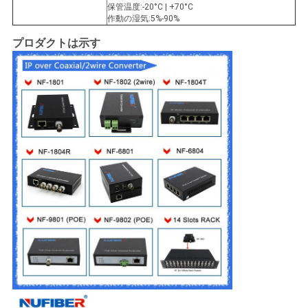
バ
保管温度:-20°C | +70°C
作動の湿気:5%-90%
シ
プロダクトは示す
ー
ポ
リ
シ
ー