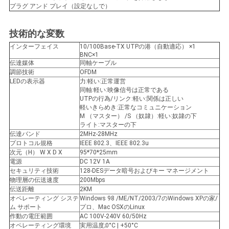
求
プラグ アンド プレイ（設定なしで）
し
技術的な変数
な
インターフェイス
10/100Base-TX UTPの港（自動適応） ×1
BNC×1
さ
伝達媒体
同軸ケーブル
調節技術
OFDM
い
LEDの表示器
力:軽い:正常運営
同軸:軽い:映像信号は正常である
UTPの行為/リンク:軽い:関係は正しい
軽いきらめき:正常なコミュニケーション
地
M （マスター） /S （奴隷）:軽い:奴隷の下
ライト:マスターの下
伝達バンド
2MHz-28MHz
図
プロトコル規格
IEEE 802.3、IEEE 802.3u
次元（H） W X D X
95*70*25mm
電源
DC 12V 1A
セキュリティ技術
128-DESデータ暗号およびキー マネージメント
プ
物理層の伝送速度
200Mbps
伝送距離
2KM
ラ
オペレーティング システ
Windows 98 /ME/NT/2003/7のWindows XPの家/
ム サポート
プロ、Mac OSXのLinux
イ
作動の電圧範囲
AC 100V-240V 60/50Hz
オペレーティング環境
実用温度;0°C | +50°C