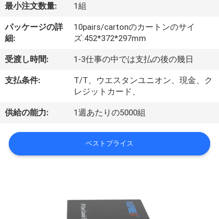
達
最小注文数量:
1組
に
パッケージの詳
10pairs/cartonのカートンのサイ
つ
細:
ズ:452*372*297mm
い
受渡し時間:
1-3仕事の中では支払の後の幾日
て
支払条件:
T/T、ウエスタンユニオン、現金、ク
レジットカード、
工
供給の能力:
1週あたりの5000組
場
ベストプライス
旅
行
品