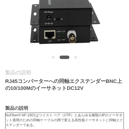
質
管
理
私
達
に
製品の説明
連
RJ45コンバーターへの同軸エクステンダーBNC上
の10/100MのイーサネットDC12V
絡
し
製品の説明
な
NuFiber® NF-1801はツイスト ペア（UTP）とあらゆる種類のIPのイーサネ
ット適用のための同軸ケーブルの間で変える高性能イーサネットに同軸エク
さ
ステンダーである。