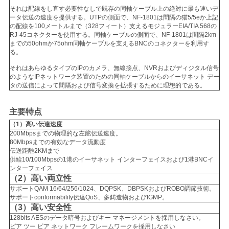
それは配線をし直す必要性なしで既存の同軸ケーブル上の絶対に最も速いデ
い
ータ伝送の速度を提供する。UTPの側面で、NF-1801は間隔の猫5/5eか上記
の配線を100メートルまで（328フィート）支えるモジュラーEIA/TIA 568の
RJ-45コネクターを使用する。同軸ケーブルの側面で、NF-1801は間隔2km
までの50ohmか75ohm同軸ケーブルを支えるBNCのコネクターを利用す
ニ
る。
それはあらゆるタイプのIPのカメラ、無線接点、NVRおよびディジタル信号
ュ
のようなIPネットワーク装置のための同軸ケーブルからのイーサネット デー
タの送信によって間隔および信号変換を拡張するために理想的である。
ー
ス
主要特点
（1）
高い伝達速度
200Mbpsまでの物理的な左舷伝送速度。
80Mbpsまでの有効なデータ流動度
引
伝送距離2KMまで
供給10/100Mbpsの1港のイーサネット インターフェイスおよび1港BNCイ
用
ンターフェイス
（2）高い両立性
を
サポートQAM 16/64/256/1024、DQPSK、DBPSKおよびROBO調節技術。
サポートconformability伝達QoS、多鋳造物およびIGMP。
要
（3）高い安全性
128bits AESのデータ暗号およびキー マネージメントを採用しなさい。
ピア ツー ピア ネットワーク フレームワークを採用しなさい