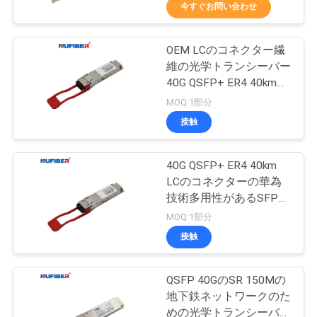
達
今すぐお問い合わせ
に
OEM LCのコネクター繊
つ
24
維の光学トランシーバー
い
25G SFP28のトラン
40G QSFP+ ER4 40km
1310nm
MOQ:1部分
て
シーバー
接触
工
40G QSFP+ ER4 40km
LCのコネクターの華為
場
技術多用性があるSFPの
79
旅
モジュール1310nm
MOQ:1部分
10G SFP+のトラン
接触
行
シーバー
QSFP 40GのSR 150Mの
品
地下鉄ネットワークのた
めの光学トランシーバー