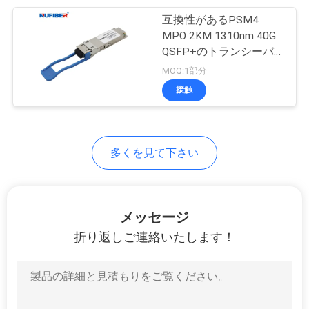
求
互換性があるPSM4
51
し
MPO 2KM 1310nm 40G
QSFP+のトランシーバ
な
直接付加ケーブル
ーのCisco華為技術HP
MOQ:1部分
さ
Mikrotik
接触
い
多くを見て下さい
地
131
図
管理対象外の産業ス
メッセージ
イッチ
プ
折り返しご連絡いたします！
ラ
イ