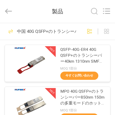
©
2021
-
製品
2026
Shenzhen
Fivision
Digital
Technology
家
53
Co.,Ltd.
中国 40G QSFP+のトランシーバー
All
100G QSFP28のト
Rights
Reserved.
Developed
プ
by
ランシーバー
ECER
HOT
QSFP-40G-ER4 40G
ロ
QSFP+のトランシーバ
ー40km 1310nm SMF
ダ
DDM FCCは承認した
MOQ:1部分
ク
今すぐお問い合わせ
34
ト
40G QSFP+のトラ
HOT
MPO 40G QSFP+のトラ
ンシーバー850nm 150m
ンシーバー
私
の多重モードのホットプ
ラグ対応
MOQ:1部分