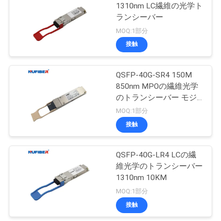
1310nm LC繊維の光学ト
い
ランシーバー
35
MOQ:1部分
接触
ニ
銅モジュール
ュ
QSFP-40G-SR4 150M
850nm MPOの繊維光学
ー
のトランシーバー モジ
ス
ュール
MOQ:1部分
接触
63
引
QSFP-40G-LR4 LCの繊
活動的な光ケーブル
用
維光学のトランシーバー
1310nm 10KM
を
MOQ:1部分
要
接触