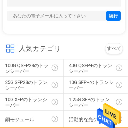
バ
36
管理された産業ス
シ
ー
イッチ
ポ
人気カテゴリ
すべて
リ
シ
100G QSFP28のトラ
40G QSFP+のトラン
91
ンシーバー
シーバー
ー
繊維媒体のコンバー
25G SFP28のトラン
10G SFP+のトランシ
ター
シーバー
ーバー
10G XFPのトランシ
1.25G SFPのトラン
ーバー
シーバー
銅モジュール
活動的な光ケーブル
60