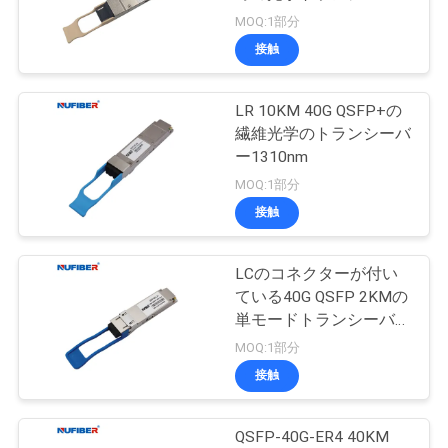
質
モジュール
MOQ:1部分
管
接触
12
理
10G XFPのトランシ
LR 10KM 40G QSFP+の
繊維光学のトランシーバ
ーバー
私
ー1310nm
MOQ:1部分
達
接触
に
連
LCのコネクターが付い
83
ている40G QSFP 2KMの
1.25G SFPのトラン
絡
単モードトランシーバー
1310nm
MOQ:1部分
し
シーバー
接触
な
さ
QSFP-40G-ER4 40KM