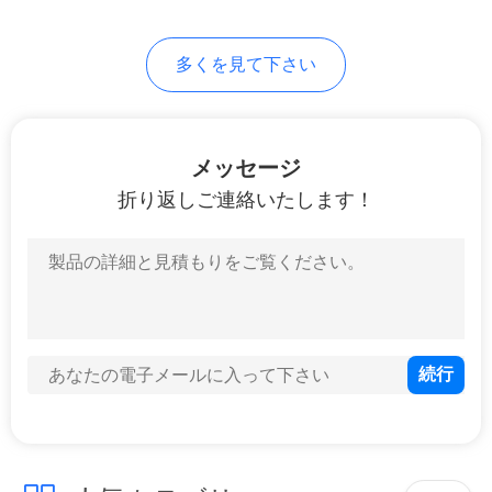
求
し
多くを見て下さい
な
さ
メッセージ
い
折り返しご連絡いたします！
地
図
プ
ラ
イ