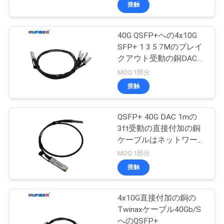
達
接触
に
40G QSFP+への4x10G
つ
SFP+ 1 3 5 7Mのブレイ
い
クアウト受動の銅DACの
ケーブル
MOQ:1部分
て
接触
工
QSFP+ 40G DAC 1mの
3ft受動の直接付加の銅
場
ケーブルはネットワーク
旅
設備を接続する
MOQ:1部分
接触
行
4x10G直接付加の銅の
品
Twinaxケーブル40Gb/S
へのQSFP+