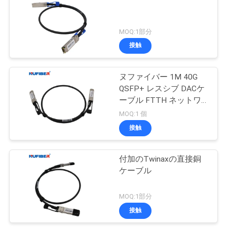
い
MOQ:1部分
接触
ニ
ュ
ヌファイバー 1M 40G
QSFP+ レスシブ DACケ
ー
ーブル FTTH ネットワ
ス
ーク直接続ケーブル
MOQ:1 個
接触
引
付加のTwinaxの直接銅
用
ケーブル
を
MOQ:1部分
要
接触