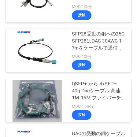
質
MOQ:1部分
管
接触
理
SFP28受動の銅への25G
SFP28はDAC 30AWG 1 -
私
7mをケーブルで通信す
る
MOQ:1部分
達
接触
に
連
QSFP+ から 4xSFP+
40g Dacケーブル 高速
絡
1M-15M ファイバーチ
ャンネル
MOQ:1 piece
し
接触
な
さ
DACの受動の銅ケーブル