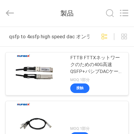
2021
-
2026
製品
Shenzhen
Fivision
Digital
Technology
Co.,Ltd.
家
All
qsfp to 4xsfp high speed dac オンライン製造
Rights
Reserved.
Developed
by
プ
ECER
FTTB FTTXネットワー
ロ
クのための40G高速
QSFP+パシブDACケー
ダ
ブル
MOQ:1部分
ク
接触
ト
私
MOQ:1部分