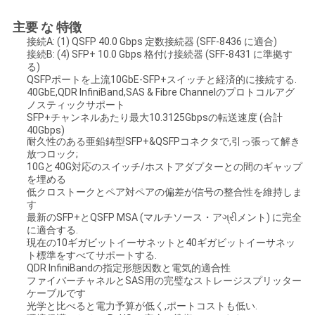
い
主要 な 特徴
接続A: (1) QSFP 40.0 Gbps 定数接続器 (SFF-8436 に適合)
接続B: (4) SFP+ 10.0 Gbps 格付け接続器 (SFF-8431 に準拠す
ニ
る)
QSFPポートを上流10GbE-SFP+スイッチと経済的に接続する.
40GbE,QDR InfiniBand,SAS & Fibre Channelのプロトコルアグ
ュ
ノスティックサポート
SFP+チャンネルあたり最大10.3125Gbpsの転送速度 (合計
ー
40Gbps)
耐久性のある亜鉛鋳型SFP+&QSFPコネクタで,引っ張って解き
ス
放つロック;
10Gと40G対応のスイッチ/ホストアダプターとの間のギャップ
を埋める
低クロストークとペア対ペアの偏差が信号の整合性を維持しま
引
す
最新のSFP+とQSFP MSA (マルチソース・アગ્રીメント) に完全
用
に適合する.
現在の10ギガビットイーサネットと40ギガビットイーサネッ
ト標準をすべてサポートする.
を
QDR InfiniBandの指定形態因数と電気的適合性
ファイバーチャネルとSAS用の完璧なストレージスプリッター
要
ケーブルです
光学と比べると電力予算が低く,ポートコストも低い.