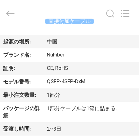
Shenzhen
Fivision
Digital
Technology
Co.,Ltd.
直接付加ケーブル
All
Rights
Reserved.
家
Developed
by
起源の場所:
中国
ECER
プ
NuFiber
ブランド名:
ロ
CE, RoHS
証明:
ダ
QSFP-4SFP-DxM
モデル番号:
ク
最小注文数量:
1部分
ト
パッケージの詳
1部分ケーブルは1箱に詰まる、
細:
私
受渡し時間:
2~3日