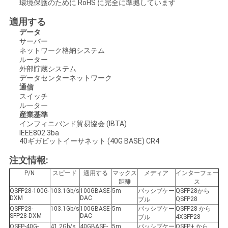
求
環境保護のために RoHS に完全に準拠しています
し
適用する
データ
な
サーバー
ネットワーク格納システム
さ
ルーター
外部貯蔵システム
データセンターネットワーク
い
通信
スイッチ
ルーター
産業基準
地
インフィニバンド貿易協会 (IBTA)
IEEE802.3ba
図
40ギガビットイーサネット (40G BASE) CR4
注文情報:
プ
P/N
スピード
適用する
マックス
メディア
インターフェー
距離
ス
ラ
QSFP28-100G-
103.1Gb/s
100GBASE-
5m
パッシブケー
QSFP28から
DXM
DAC
QSFP28
ブル
QSFP28-
103.1Gb/s
100GBASE-
5m
パッシブケー
QSFP28 から
イ
SFP28-DXM
DAC
4XSFP28
ブル
QSFP-40G-
41.2Gb/s
40GBASE-
5m
パッシブケー
QSFP+ から