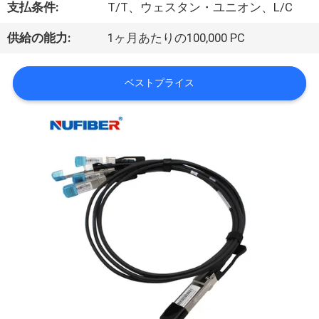
達
支払条件:
T/T、ウェスタン・ユニオン、L/C
に
供給の能力:
1ヶ月あたりの100,000 PC
つ
い
ベストプライス
て
工
場
旅
行
品