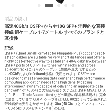
質
管
製品の説明
理
高速40Gb/s QSFP+から4*10G SFP+ 消極的な直接
接続 銅ケーブル 1-7メートル すべてのブランドと
互換性
私
記述
達
QSFP+ (Quad Small Form-factor Pluggable Plus) copper direct-
attach cables are suitable for very short distances and offer a
に
highly cost-effective way to establish a 40-Gigabit link between
QSFP+ ports of QSFP+ switches within racks and across
連
adjacent racksこれらのケーブルは,性能を最大化するため
に,40GbEおよびInfiniband規格に使用されます. QSFP+ are
絡
designed to meet emerging data center and high performance
computing application needs for a high density cabling
interconnect system capable of delivering an aggregate data
し
bandwidth of 40Gb/sこの相互接続システムは,QSFP MSAとIBTA
(InfiniBand Trade Association) などの既存の業界標準規格に完全
な
に適合しています.QSFP+ケーブルは,IEEE 802によって定義された
帯域幅伝送要件をサポートする..3ba (40 Gb/s) とインフィニバン
さ
ドQDR (4x10 Gb/s/チャンネル) の仕様