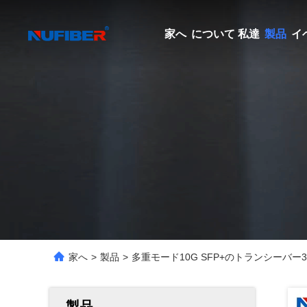
家へ
について 私達
製品
イ
家へ
>
製品
>
多重モード10G SFP+のトランシーバー300
製品