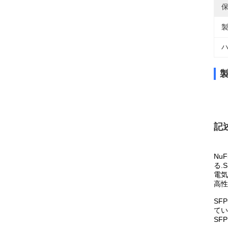
保
製
ハ
記
Nu
る.
電気
高性
SF
てい
SF