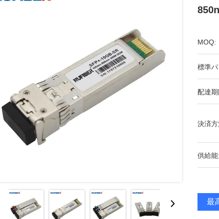
850
MOQ:
標準パ
配達期
決済方
供給能
最高