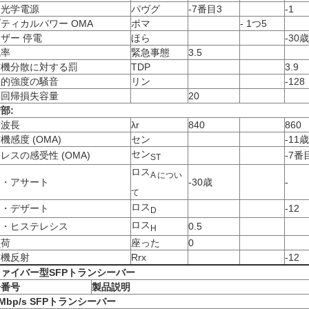
均光学電源
パヴグ
-7番目3
-1
ティカルパワー OMA
ポマ
- 1つ5
ザー 停電
ほら
-30歳
滅率
緊急事態
3.5
信機分散に対する罰
TDP
3.9
較的強度の騒音
リン
-128
学回帰損失容量
20
部:
央波長
λr
840
860
機感度 (OMA)
セン
-11歳
セン
レスの感受性 (OMA)
-7番
ST
ロス
A につい
ス・アサート
-30歳
-
て
ロス
ス・デザート
-12
D
ロス
ス・ヒステレシス
0.5
H
負荷
座った
0
信機反射
Rrx
-12
ァイバー型SFP
トランシーバー
分番号
製品説明
Mbp/s SFP
トランシーバー