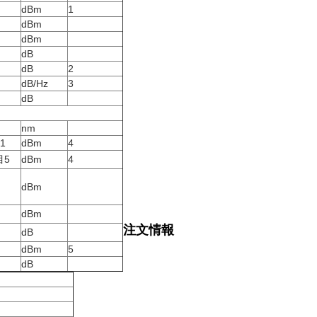
dBm
1
dBm
dBm
dB
dB
2
dB/Hz
3
dB
nm
1
dBm
4
目5
dBm
4
dBm
dBm
注文情報
dB
dBm
5
dB