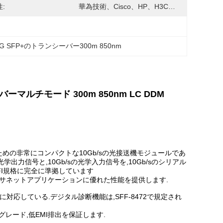
:
華為技術、Cisco、HP、H3C…
0G SFP+のトランシーバー300m 850nm
イバーマルチモード 300m 850nm LC DDM
ョンのための非常にコンパクトな10Gb/sの光接送機モジュールであ
sの光学出力信号と,10Gb/sの光学入力信号を,10Gb/sのシリアル
SFI規格に完全に準拠しています
でイーサネットアプリケーションに優れた性能を提供します.
ASE-SRに対応している.デジタル診断機能は,SFF-8472で規定され
レード,低EMI排出を保証します.