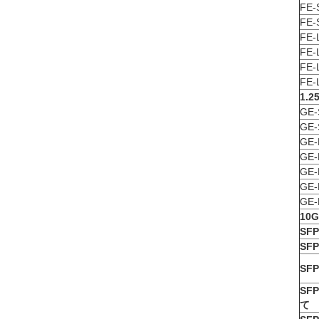
FE-
FE-
FE-
FE-
FE-
FE-
1.2
GE-
GE-
GE-
GE-
GE-
GE-
GE-
10G
SFP
SFP
SFP
SFP
て