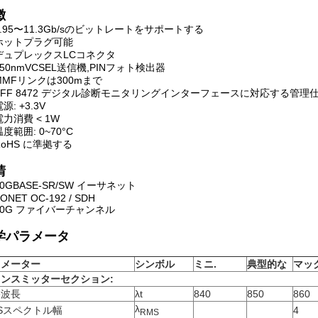
徴
9.95〜11.3Gb/sのビットレートをサポートする
ホットプラグ可能
デュプレックスLCコネクタ
850nmVCSEL送信機,PINフォト検出器
MMFリンクは300mまで
SFF 8472 デジタル診断モニタリングインターフェースに対応する管
源: +3.3V
電力消費 < 1W
温度範囲: 0~70°C
RoHS に準拠する
請
10GBASE-SR/SW イーサネット
ONET OC-192 / SDH
10G ファイバーチャンネル
学パラメータ
ラメーター
シンボル
ミニ
.
典型的な
マッ
ンスミッターセクション:
央波長
λt
840
850
860
λ
Sスペクトル幅
4
RMS