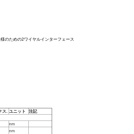
理仕様のための2ワイヤルインターフェース
クス
.
ユニット
注記
nm
nm