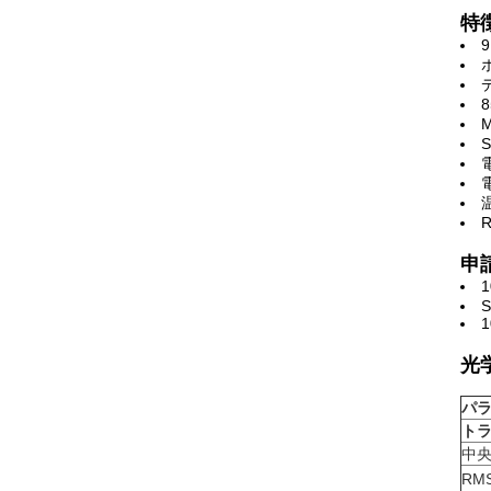
特
電
申
S
光
パ
トラ
中
RM