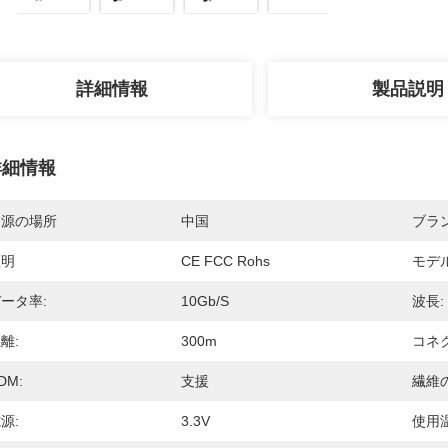
詳細情報
製品説明
詳細情報
起源の場所
中国
ブラ
証明
CE FCC Rohs
モデ
ータ率:
10Gb/s
波長:
離:
300m
コネク
DM:
支援
繊維
源:
3.3V
使用温