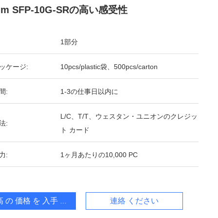
nm SFP-10G-SRの高い感受性
1部分
ッケージ:
10pcs/plastic袋、500pcs/carton
間:
1-3の仕事日以内に
L/C、T/T、ウェスタン・ユニオンのクレジッ
法:
ト カード
力:
1ヶ月あたりの10,000 PC
 の 価格 を 入手 する
連絡 ください