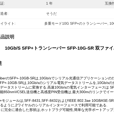
証:
1 年
互換性
造者:
そうだ
イライト:
多重モード10G SFP+のトランシーバー
, 
1
製品説明
10Gb/S SFP+トランシーバー SFP-10G-SR 双ファ
述
FiberのSFP+-10GB-SRは,10Gb/sでシリアル光通信アプリケーシ
SFP+-10GB-SRは,10Gb/sのシリアル電気データストリームを,10Gb/
データストリームに変換する.高速10Gb/sの電気インターフェースは 
能850nmVCSEL送信機と高感度PIN受信機は,最大300mのリンク
P+モジュールは,SFF-8431,SFF-8432およびIEEE 802.3ae 10GB
るように,2ワイヤルのシリアルインターフェースで利用可能である.
P に完全に適合した形状は,ホットプラグ可能性,簡単な光学ポートアップグ