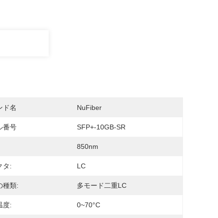
ンド名
NuFiber
ル番号
SFP+-10GB-SR
850nm
タ:
LC
の種類:
多モード二重LC
度:
0~70°C