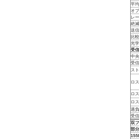
平
オプ
レー
絶
送
比
光
受信
中
受信
スト
ロ
ロ
ロ
過
受
双フ
部
155