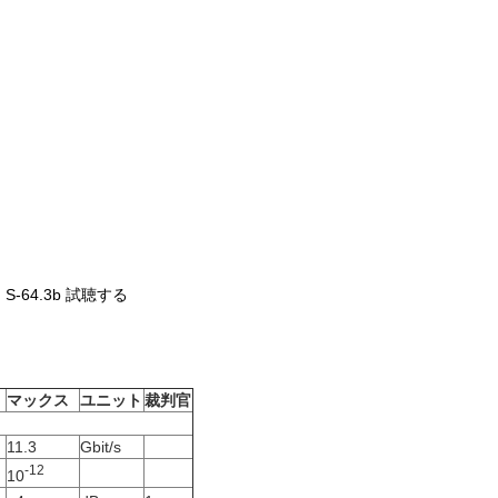
TM S-64.3b 試聴する
マックス
ユニット
裁判官
11.3
Gbit/s
-12
10