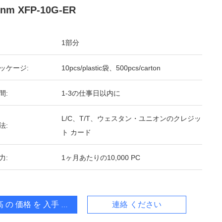
0nm XFP-10G-ER
1部分
ッケージ:
10pcs/plastic袋、500pcs/carton
間:
1-3の仕事日以内に
L/C、T/T、ウェスタン・ユニオンのクレジッ
法:
ト カード
力:
1ヶ月あたりの10,000 PC
 の 価格 を 入手 する
連絡 ください