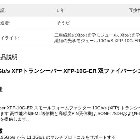
証:
1 年
互換性
造者:
そうだ
二重繊維のXfpの光学モジュール
, 
Xfpの光学
イライト:
繊維の光学モジュール10Gb/S XFP-10G-E
製品説明
Gb/s XFPトランシーバー XFP-10G-ER 双ファイバーシン
述
fiber XFP-10G-ER スモールフォームファクター 10Gb/s (XFP) 
ます.高性能冷却EML送信機と高感度PIN受信機は,SONET/SDHおよびE
を提供します..
徴
9.95Gb/s から 11.3Gb/s のマルチプロトコルをサポートする