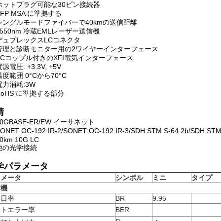
ホットプラグ可能な30ピン接続器
XFP MSA に準拠する
シングルモードファイバーで40kmの送信距離
1550nm 冷蔵EMLレーザー送信機
デュプレックスLCコネクタ
管理と診断モニター用の2ワイヤーインターフェース
ACコップル付きのXFI電気インターフェース
源電圧: +3.3V, +5V
温度範囲 0°Cから70°C
電力消耗:3W
RoHS に準拠する部分
請
10GBASE-ER/EW イーサネット
ONET OC-192 IR-2/SONET OC-192 IR-3/SDH STM S-64.2b/SDH S
0km 10G LC
他の光学接続
学パラメータ
ラメータ
シンボル
ミニ
タイプ
信機
業日率
BR
9.95
ットエラー率
BER