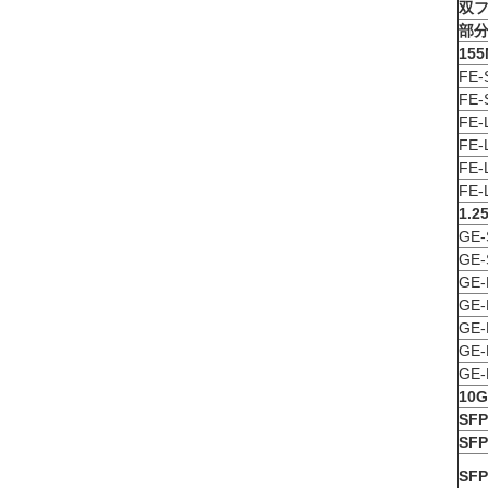
双フ
部
155
FE-
FE-
FE-
FE-
FE-
FE-
1.2
GE-
GE-
GE-
GE-
GE-
GE-
GE-
10G
SFP
SFP
SFP