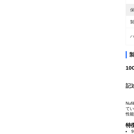
保
製
ハ
10
記
Nu
てい
性能
特