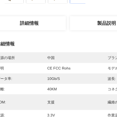
詳細情報
製品説明
詳細情報
起源の場所
中国
ブラ
証明
CE FCC Rohs
モデ
ータ率:
10Gb/s
波長:
離:
40KM
コネク
DM:
支援
繊維
源:
3.3V
作業温