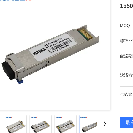
155
MOQ:
標準パ
配達期
決済方
供給能
最高