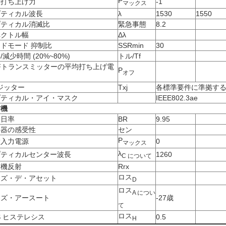
P
大打ち上げ力
-1
マックス
プティカル波長
λ
1530
1550
プティカル消滅比
緊急事態
8.2
ペクトル幅
Δλ
ドモード 抑制比
SSRmin
30
/減少時間 (20%~80%)
トル/Tf
Fトランスミッターの平均打ち上げ電
P
オフ
 ジッター
Txj
各標準要件に準拠す
プティカル・アイ・マスク
IEEE802.3ae
信機
業日率
BR
9.95
容器の感受性
セン
P
大入力電源
0
マックス
λ
プティカルセンター波長
1260
C について
信機反射
Rrx
ロス
ーズ・デ・アセット
D
ロス
A につい
ーズ・アースート
-27歳
て
ロス
S ヒステレシス
0.5
H