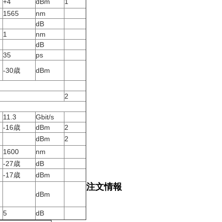
+4
dBm
1
1565
nm
dB
1
nm
dB
35
ps
-30歳
dBm
る
2
11.3
Gbit/s
-16歳
dBm
2
dBm
2
1600
nm
-27歳
dB
-17歳
dBm
注文情報
dBm
5
dB