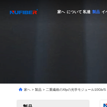
家へ
について 私達
製品
イ
家へ
>
製品
>
二重繊維のXfpの光学モジュール10Gb/S 40k
製品