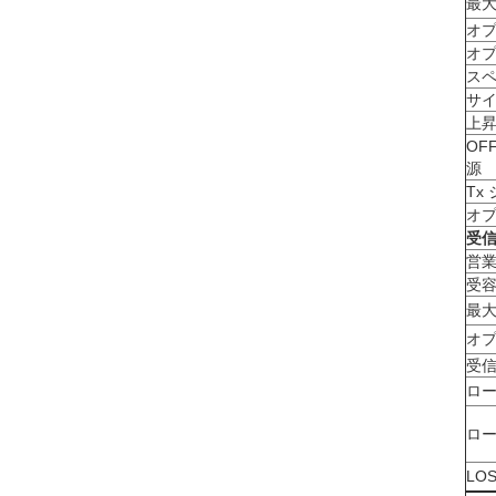
最
オ
オ
ス
サイ
上昇
OF
源
Tx
オ
受
営
受
最
オ
受
ロ
ロ
LO