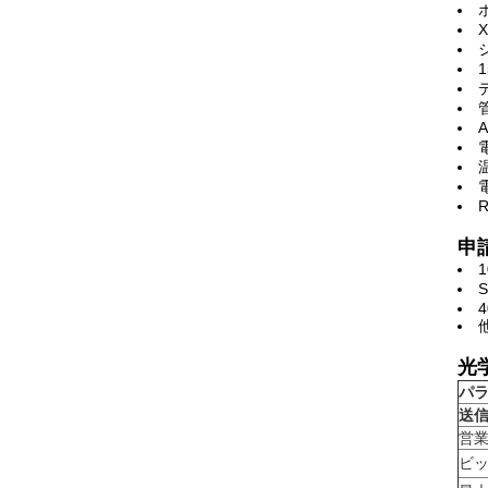
電
申
S
4
光
パ
送
営
ビ