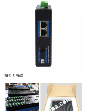
梱包 と 輸送