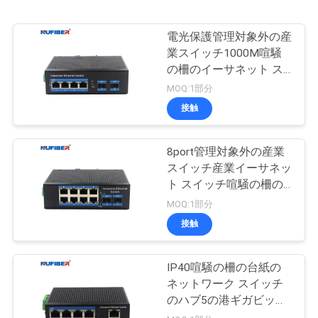
電光保護管理対象外の産
業スイッチ1000M喧騒
の柵のイーサネット ス
イッチ
MOQ:1部分
接触
8port管理対象外の産業
スイッチ産業イーサネッ
ト スイッチ喧騒の柵の
台紙
MOQ:1部分
接触
IP40喧騒の柵の台紙の
ネットワーク スイッチ
のハブ5の港ギガビット
Rj45 UTPインターフェ