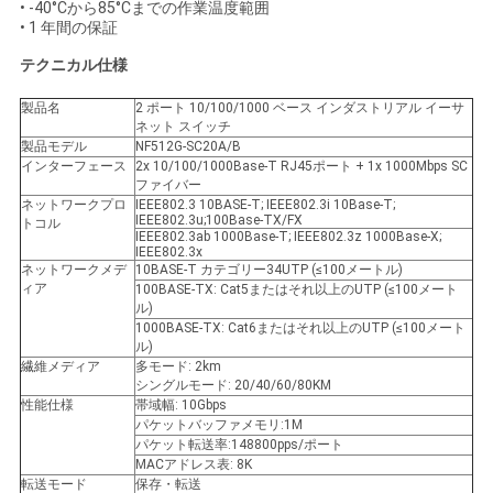
求
• -40°Cから85°Cまでの作業温度範囲
• 1 年間の保証
し
テクニカル仕様
な
製品名
2 ポート 10/100/1000 ベース インダストリアル イーサ
ネット スイッチ
さ
製品モデル
NF512G-SC20A/B
インターフェース
2x 10/100/1000Base-T RJ45ポート + 1x 1000Mbps SC
い
ファイバー
ネットワークプロ
IEEE802.3 10BASE-T; IEEE802.3i 10Base-T;
IEEE802.3u;100Base-TX/FX
トコル
IEEE802.3ab 1000Base-T; IEEE802.3z 1000Base-X;
地
IEEE802.3x
ネットワークメデ
10BASE-T カテゴリー34UTP (≤100メートル)
ィア
100BASE-TX: Cat5またはそれ以上のUTP (≤100メート
図
ル)
1000BASE-TX: Cat6またはそれ以上のUTP (≤100メート
ル)
繊維メディア
多モード: 2km
プ
シングルモード: 20/40/60/80KM
性能仕様
帯域幅: 10Gbps
ラ
パケットバッファメモリ:1M
パケット転送率:148800pps/ポート
イ
MACアドレス表: 8K
転送モード
保存・転送