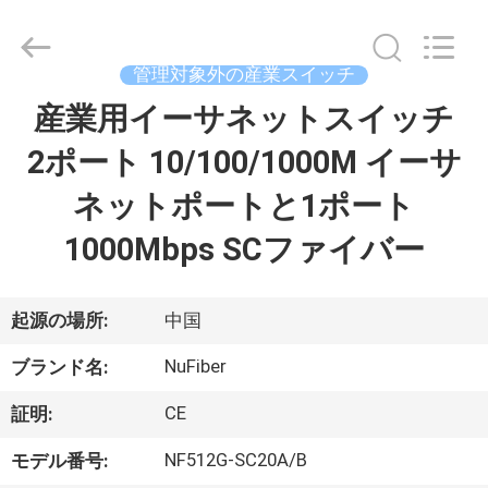
ン
バ
ー
タ
ー
管理対象外の産業スイッチ
supplier.
Copyright
産業用イーサネットスイッチ
家
©
2021
-
2ポート 10/100/1000M イーサ
2026
Shenzhen
Fivision
プ
ネットポートと1ポート
Digital
Technology
Co.,Ltd.
ロ
1000Mbps SCファイバー
All
Rights
Reserved.
ダ
Developed
by
ECER
ク
起源の場所:
中国
ト
NuFiber
ブランド名:
CE
証明:
私
NF512G-SC20A/B
モデル番号: