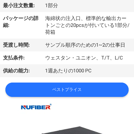
達
最小注文数量:
1部分
に
パッケージの詳
海綿状の注入口、標準的な輸出カー
つ
細:
トンごとの20pcsが付いている1部分/
荷箱
い
受渡し時間:
サンプル順序のための1~2の仕事日
て
支払条件:
ウェスタン・ユニオン、T/T、L/C
工
供給の能力:
1週あたりの1000 PC
場
ベストプライス
旅
行
品