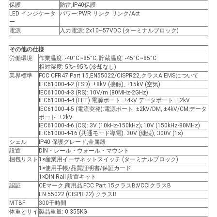
バ
保護
防雷,IP40保護
LED インジケータ
パワー:PWR リンク リンク/Act
ー
シ
電源
入力電源: 2x10~57VDC (ターミナルブロック)
ー
その他の仕様
労働環境
作業温度: -40°C~85°C; 貯蔵温度: -45°C~85°C
ポ
相対湿度: 5%~95% (冷却なし)
業界標準
FCC CFR47 Part 15,EN55022/CISPR22,クラスA EMSについて
リ
IEC61000-4-2 (ESD): ±8kV (接触), ±15kV (空気)
IEC61000-4-3 (RS): 10V/m (80MHz-2GHz)
シ
IEC61000-4-4 (EFT):電源ポート: ±4kV データポート: ±2kV
IEC61000-4-5 (電流突発):電源ポート: ±2kV/DM, ±4kV/CM;データ
ポート: ±2kV
ー
IEC61000-4-6 (CS): 3V (10kHz-150kHz); 10V (150kHz-80MHz)
IEC61000-4-16 (共通モード導電): 30V (継続), 300V (1s)
シェル
IP40 保護グレード,金属殻
設置
DIN・レール・ウォール・マウント
梱包リスト
1×産業用イーサネットスイッチ (ターミナルブロック)
1×使用手帳/品質証明書/保証カード
1×DIN-Rail 設置キット
認証
CEマーク,商用品;FCC Part 15クラスB;VCCIクラスB
EN 55022 (CISPR 22) クラスB
MTBF
300千時間
体重とサイ
製品重量: 0.355KG