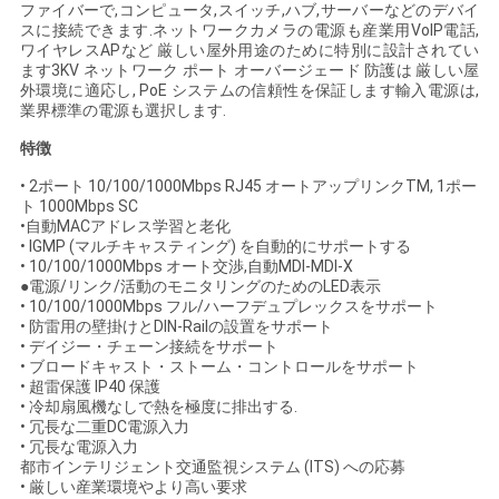
ファイバーで,コンピュータ,スイッチ,ハブ,サーバーなどのデバイ
い
スに接続できます.ネットワークカメラの電源も産業用VoIP電話,
ワイヤレスAPなど 厳しい屋外用途のために特別に設計されてい
ます3KV ネットワーク ポート オーバージェード 防護は 厳しい屋
外環境に適応し, PoE システムの信頼性を保証します輸入電源は,
ニ
業界標準の電源も選択します.
特徴
ュ
• 2ポート 10/100/1000Mbps RJ45 オートアップリンクTM, 1ポー
ー
ト 1000Mbps SC
•自動MACアドレス学習と老化
ス
• IGMP (マルチキャスティング) を自動的にサポートする
• 10/100/1000Mbps オート交渉,自動MDI-MDI-X
●電源/リンク/活動のモニタリングのためのLED表示
• 10/100/1000Mbps フル/ハーフデュプレックスをサポート
引
• 防雷用の壁掛けとDIN-Railの設置をサポート
• デイジー・チェーン接続をサポート
用
• ブロードキャスト・ストーム・コントロールをサポート
• 超雷保護 IP40 保護
を
• 冷却扇風機なしで熱を極度に排出する.
• 冗長な二重DC電源入力
• 冗長な電源入力
要
都市インテリジェント交通監視システム (ITS) への応募
• 厳しい産業環境やより高い要求