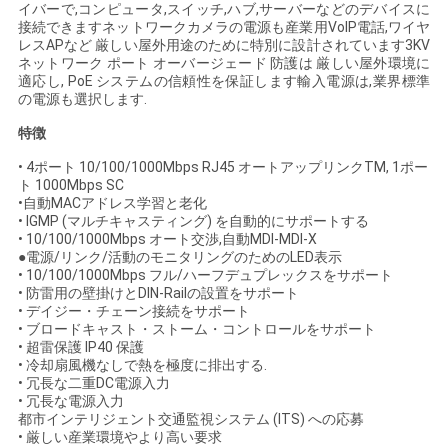
イバーで,コンピュータ,スイッチ,ハブ,サーバーなどのデバイスに
い
接続できますネットワークカメラの電源も産業用VoIP電話,ワイヤ
レスAPなど 厳しい屋外用途のために特別に設計されています3KV
ネットワーク ポート オーバージェード 防護は 厳しい屋外環境に
適応し, PoE システムの信頼性を保証します輸入電源は,業界標準
ニ
の電源も選択します.
特徴
ュ
• 4ポート 10/100/1000Mbps RJ45 オートアップリンクTM, 1ポー
ー
ト 1000Mbps SC
•自動MACアドレス学習と老化
ス
• IGMP (マルチキャスティング) を自動的にサポートする
• 10/100/1000Mbps オート交渉,自動MDI-MDI-X
●電源/リンク/活動のモニタリングのためのLED表示
• 10/100/1000Mbps フル/ハーフデュプレックスをサポート
引
• 防雷用の壁掛けとDIN-Railの設置をサポート
• デイジー・チェーン接続をサポート
用
• ブロードキャスト・ストーム・コントロールをサポート
• 超雷保護 IP40 保護
を
• 冷却扇風機なしで熱を極度に排出する.
• 冗長な二重DC電源入力
• 冗長な電源入力
要
都市インテリジェント交通監視システム (ITS) への応募
• 厳しい産業環境やより高い要求