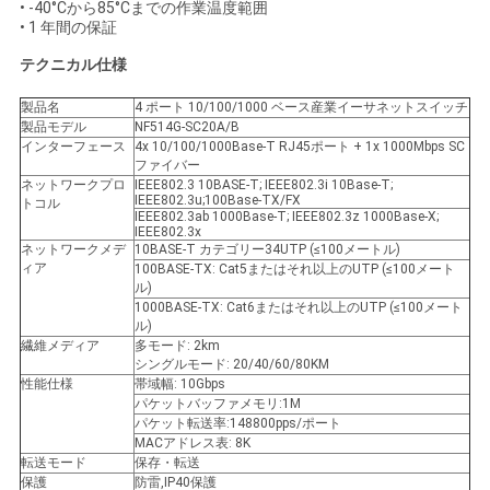
求
• -40°Cから85°Cまでの作業温度範囲
• 1 年間の保証
し
テクニカル仕様
な
製品名
4 ポート 10/100/1000 ベース産業イーサネットスイッチ
さ
製品モデル
NF514G-SC20A/B
インターフェース
4x 10/100/1000Base-T RJ45ポート + 1x 1000Mbps SC
ファイバー
い
ネットワークプロ
IEEE802.3 10BASE-T; IEEE802.3i 10Base-T;
IEEE802.3u;100Base-TX/FX
トコル
IEEE802.3ab 1000Base-T; IEEE802.3z 1000Base-X;
IEEE802.3x
地
ネットワークメデ
10BASE-T カテゴリー34UTP (≤100メートル)
ィア
100BASE-TX: Cat5またはそれ以上のUTP (≤100メート
ル)
図
1000BASE-TX: Cat6またはそれ以上のUTP (≤100メート
ル)
繊維メディア
多モード: 2km
シングルモード: 20/40/60/80KM
プ
性能仕様
帯域幅: 10Gbps
パケットバッファメモリ:1M
ラ
パケット転送率:148800pps/ポート
MACアドレス表: 8K
イ
転送モード
保存・転送
保護
防雷,IP40保護