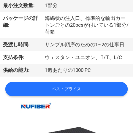
達
最小注文数量:
1部分
に
パッケージの詳
海綿状の注入口、標準的な輸出カー
つ
細:
トンごとの20pcsが付いている1部分/
荷箱
い
受渡し時間:
サンプル順序のための1~2の仕事日
て
支払条件:
ウェスタン・ユニオン、T/T、L/C
工
供給の能力:
1週あたりの1000 PC
場
ベストプライス
旅
行
品