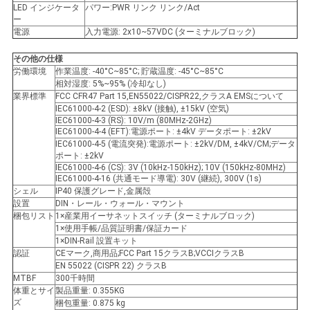
バ
LED インジケータ
パワー:PWR リンク リンク/Act
ー
電源
入力電源: 2x10~57VDC (ターミナルブロック)
シ
その他の仕様
ー
労働環境
作業温度: -40°C~85°C; 貯蔵温度: -45°C~85°C
相対湿度: 5%~95% (冷却なし)
ポ
業界標準
FCC CFR47 Part 15,EN55022/CISPR22,クラスA EMSについて
IEC61000-4-2 (ESD): ±8kV (接触), ±15kV (空気)
リ
IEC61000-4-3 (RS): 10V/m (80MHz-2GHz)
IEC61000-4-4 (EFT):電源ポート: ±4kV データポート: ±2kV
シ
IEC61000-4-5 (電流突発):電源ポート: ±2kV/DM, ±4kV/CM;データ
ポート: ±2kV
IEC61000-4-6 (CS): 3V (10kHz-150kHz); 10V (150kHz-80MHz)
ー
IEC61000-4-16 (共通モード導電): 30V (継続), 300V (1s)
シェル
IP40 保護グレード,金属殻
設置
DIN・レール・ウォール・マウント
梱包リスト
1×産業用イーサネットスイッチ (ターミナルブロック)
1×使用手帳/品質証明書/保証カード
1×DIN-Rail 設置キット
認証
CEマーク,商用品;FCC Part 15クラスB;VCCIクラスB
EN 55022 (CISPR 22) クラスB
MTBF
300千時間
体重とサイ
製品重量: 0.355KG
ズ
梱包重量: 0.875 kg