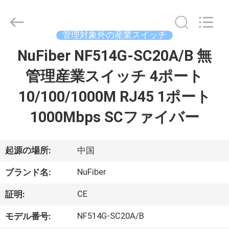
ン
バ
ー
タ
ー
管理対象外の産業スイッチ
supplier.
Copyright
NuFiber NF514G-SC20A/B 無
家
©
2021
-
管理産業スイッチ 4ポート
2026
Shenzhen
Fivision
プ
10/100/1000M RJ45 1ポート
Digital
Technology
Co.,Ltd.
ロ
1000Mbps SCファイバー
All
Rights
Reserved.
ダ
Developed
by
ECER
ク
起源の場所:
中国
ト
NuFiber
ブランド名:
CE
証明:
私
NF514G-SC20A/B
モデル番号: