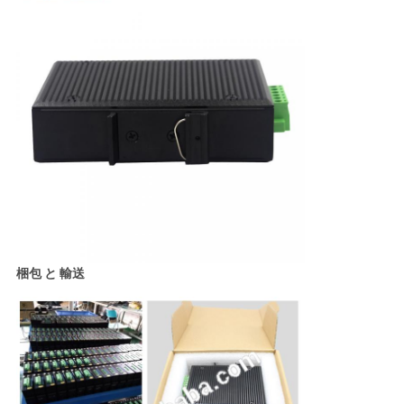
梱包 と 輸送