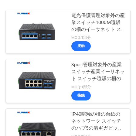
電光保護管理対象外の産
業スイッチ1000M喧騒
の柵のイーサネット ス
イッチ
MOQ:1部分
接触
8port管理対象外の産業
スイッチ産業イーサネッ
ト スイッチ喧騒の柵の
台紙
MOQ:1部分
接触
IP40喧騒の柵の台紙の
ネットワーク スイッチ
のハブ5の港ギガビット
Rj45 UTPインターフェ