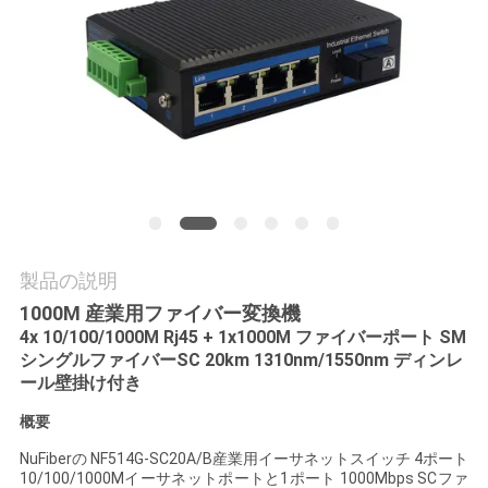
質
管
理
私
達
に
製品の説明
連
1000M 産業用ファイバー変換機
4x 10/100/1000M Rj45 + 1x1000M ファイバーポート SM
絡
シングルファイバーSC 20km 1310nm/1550nm ディンレ
ール壁掛け付き
し
概要
な
NuFiberの NF514G-SC20A/B産業用イーサネットスイッチ 4ポート
さ
10/100/1000Mイーサネットポートと1ポート 1000Mbps SCファ