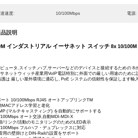
達速度:
10/100Mbps
電源:
製品説明
00M インダストリアル イーサネット スイッチ
8x 10/10
ピュータ,スイッチ,ハブ,サーバーなどのデバイスと接続するための 8ポート 
サネットウィッチ産業用VoIP電話特別に外面での厳しい用途のために設
防護は 厳しい屋外環境に適応し, PoE システムの信頼性を保証します輸
8ポート 10/100Mbps RJ45 オートアップリンクTM
動MACアドレス学習と老化
IGMP (マルチキャスティング) を自動的にサポートする
0/100Mbps オート交渉,自動MDI-MDI-X
源/リンク/活動のモニタリングのためのLED表示
10/100Mbps フル/ハフ・デュプレックスに対応
防雷用の壁掛けとDIN-Railの設置をサポート