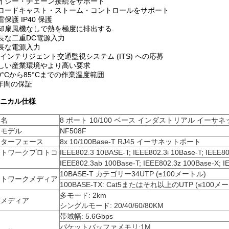
デイジー・チェーン接続をサポート
ブロードキャスト・ストーム・コントロールをサポート
雷保護 IP40 保護
冷却扇風機なしで熱を極度に排出する.
冗長な二重DC電源入力
冗長な電源入力
インテリジェント交通監視システム (ITS) への応募
厳しい産業環境やより高い要求
-40°Cから85°Cまでの作業温度範囲
1 年間の保証
ニカル仕様
品名
8 ポート 10/100 ベース インダストリアル イーサ
品モデル
NF508F
ンターフェース
8x 10/100Base-T RJ45 イーサネットポート
ットワークプロトコ
IEEE802.3 10BASE-T; IEEE802.3i 10Base-T; IEEE8
IEEE802.3ab 100Base-T; IEEE802.3z 100Base-X; I
10BASE-T カテゴリー34UTP (≤100メートル)
ットワークメディア
100BASE-TX: Cat5またはそれ以上のUTP (≤100メ
多モード: 2km
維メディア
シングルモード: 20/40/60/80KM
帯域幅: 5.6Gbps
パケットバッファメモリ:1M