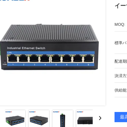
イー
MOQ:
標準パ
配達期
決済方
供給能
最高