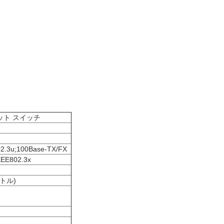
ネット スイッチ
02.3u;100Base-TX/FX
EEE802.3x
ートル)