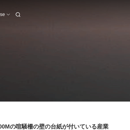
se
/100Mの喧騒柵の壁の台紙が付いている産業