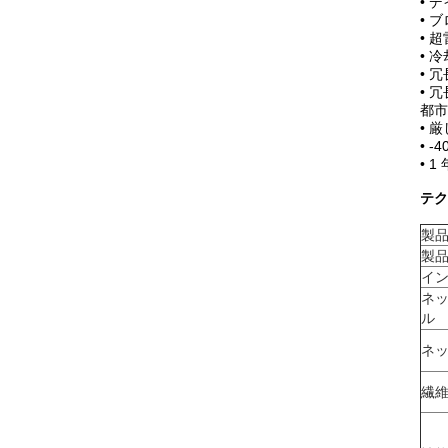
• 
• 
• 超
• 
• 
• 
都市
• 
• 
• 
テク
製
製
イ
ネ
ル
ネ
繊