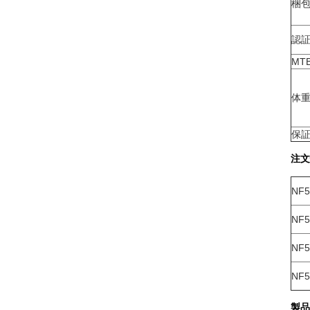
梱
認
MT
体
保
注文
NF5
NF5
NF5
NF5
製品