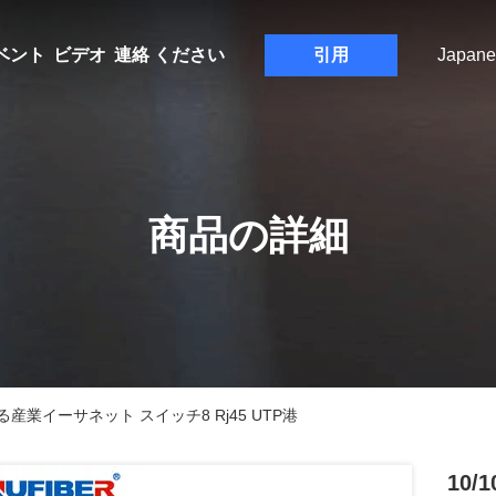
ベント
ビデオ
連絡 ください
引用
Japane
商品の詳細
産業イーサネット スイッチ8 Rj45 UTP港
10