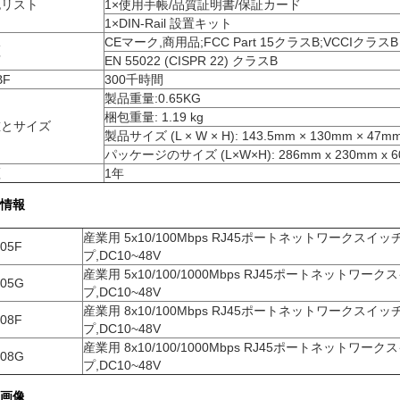
包リスト
1×使用手帳/品質証明書/保証カード
1×DIN-Rail 設置キット
CEマーク,商用品;FCC Part 15クラスB;VCCIクラスB
証
EN 55022 (CISPR 22) クラスB
BF
300千時間
製品重量:0.65KG
梱包重量: 1.19 kg
重とサイズ
製品サイズ (L × W × H): 143.5mm × 130mm × 47m
パッケージのサイズ (L×W×H): 286mm x 230mm x 
証
1年
情報
産業用 5x10/100Mbps RJ45ポートネットワークスイッチ,D
05F
プ,DC10~48V
産業用 5x10/100/1000Mbps RJ45ポートネットワークスイ
05G
プ,DC10~48V
産業用 8x10/100Mbps RJ45ポートネットワークスイッチ,D
08F
プ,DC10~48V
産業用 8x10/100/1000Mbps RJ45ポートネットワークスイ
08G
プ,DC10~48V
画像