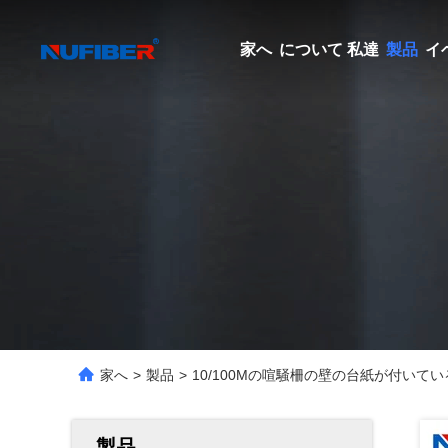
家へ
について 私達
製品
イ
家へ
>
製品
>
10/100Mの喧騒柵の壁の台紙が付いている
製品