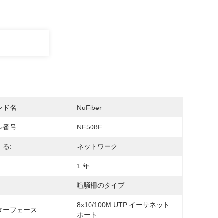
ンド名
NuFiber
ル番号
NF508F
る:
ネットワーク
1 年
喧騒柵のタイプ
8x10/100M UTP イーサネット
ターフェース:
ポート