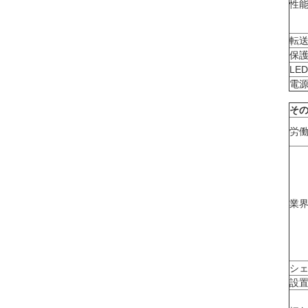
性
転
保
LE
電
そ
労
業
シ
設