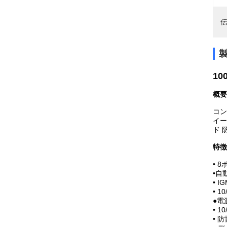
伝
1
概要
コン
イー
ド 
特徴
• 
•自
• 
• 1
●電
• 
• 