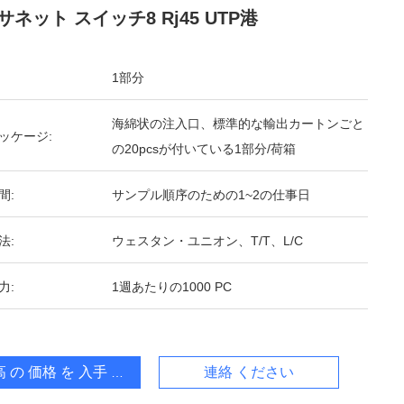
サネット スイッチ8 Rj45 UTP港
1部分
海綿状の注入口、標準的な輸出カートンごと
ッケージ:
の20pcsが付いている1部分/荷箱
間:
サンプル順序のための1~2の仕事日
法:
ウェスタン・ユニオン、T/T、L/C
力:
1週あたりの1000 PC
 の 価格 を 入手 する
連絡 ください