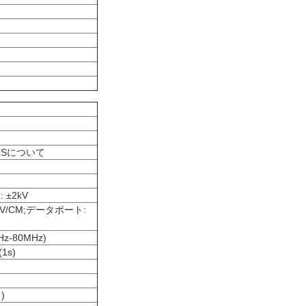
 EMSについて
 ±2kV
±4kV/CM;データポート:
kHz-80MHz)
1s)
)