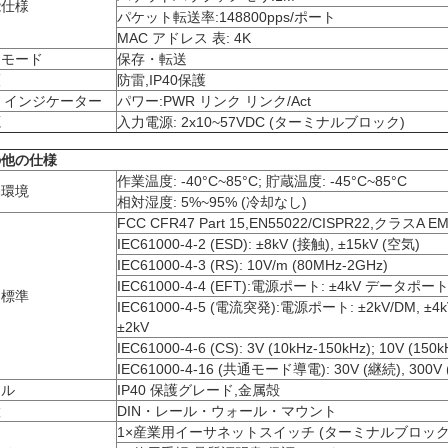
能仕様
パケット転送率:148800pps/ポート
MAC アドレス 表: 4K
送モード
保存・転送
護
防雷,IP40保護
D インジケーター
パワー:PWR リンク リンク/Act
源
入力電源: 2x10~57VDC (ターミナルブロック)
の他の仕様
作業温度: -40°C~85°C; 貯蔵温度: -45°C~85°C
働環境
相対湿度: 5%~95% (冷却なし)
FCC CFR47 Part 15,EN55022/CISPR22,クラスA
IEC61000-4-2 (ESD): ±8kV (接触), ±15kV (空気)
IEC61000-4-3 (RS): 10V/m (80MHz-2GHz)
IEC61000-4-4 (EFT):電源ポート: ±4kV データポート:
界標準
IEC61000-4-5 (電流突発):電源ポート: ±2kV/DM, 
±2kV
IEC61000-4-6 (CS): 3V (10kHz-150kHz); 10V (150
IEC61000-4-16 (共通モード導電): 30V (継続), 300V (
ェル
IP40 保護グレード,金属殻
置
DIN・レール・ウォール・マウント
1×産業用イーサネットスイッチ (ターミナルブロック