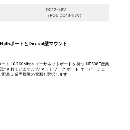
DC12~48V 
（POE:DC48~57V）
0M Rj45ポートとDin-rail壁マウント
10/100Mbps イーサネットポートを持つ NF508F産業
計されています.3KV ネットワーク ポート オーバージェー
入電源は,業界標準の電源も選択します.