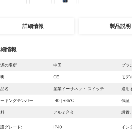
詳細情報
製品説明
詳細情報
起源の場所
中国
ブラ
証明
CE
モデ
品名:
産業イーサネット スイッチ
適用す
ーキングテンパー:
-40 | +85℃
保証:
料:
アルミ合金
設置:
護グレード:
IP40
イン