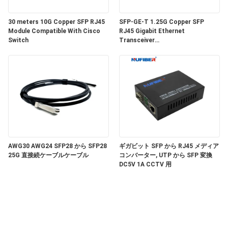
い
30 meters 10G Copper SFP RJ45
SFP-GE-T 1.25G Copper SFP
Module Compatible With Cisco
RJ45 Gigabit Ethernet
Switch
Transceiver
ニ
SGMII/SERDES/100BASE-FX
Copper Module
ュ
ー
ス
引
AWG30 AWG24 SFP28 から SFP28
ギガビット SFP から RJ45 メディア
25G 直接続ケーブルケーブル
コンバーター, UTP から SFP 変換
DC5V 1A CCTV 用
用
を
要