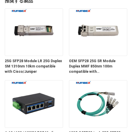
達
推奨する製品
に
つ
い
て
25G SFP28 Module LR 25G Duplex
OEM SFP28 25G SR Module
工
SM 1310nm 10km compatible
Duplex MMF 850nm 100m
with Cisco/Juniper
compatible with
場
Cisco/Huawei/H3C
旅
行
品