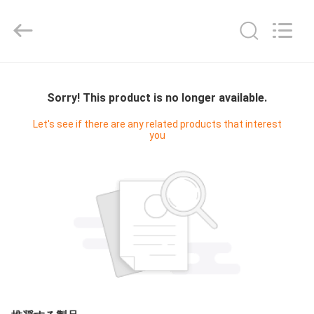
-
2025
Shenzhen
Fivision
Digital
Technology
Co.,Ltd.
家
All
Rights
Reserved.
Sorry! This product is no longer available.
Developed
by
ECER
プ
Let's see if there are any related products that interest
you
ロ
ダ
ク
ト
私