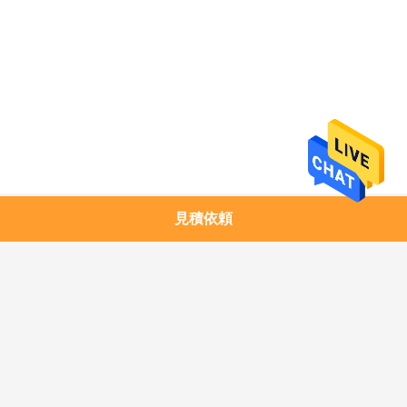
求
し
な
さ
い
地
見積依頼
人気カテゴリ
すべて
図
1.25G SFPのトラン
銅モジュール
シーバー
プ
10G SFP+のトランシ
10G XFPのトランシ
ラ
ーバー
ーバー
イ
25G SFP28のトラン
40G QSFP+のトラン
シーバー
シーバー