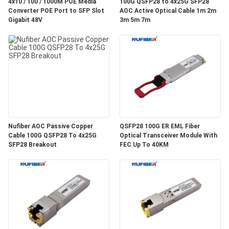
質
4x10 / 100 / 1000M POE Media
100G QSFP28 to 4x25G SFP28
Converter POE Port to SFP Slot
AOC Active Optical Cable 1m 2m
Gigabit 48V
3m 5m 7m
管
理
私
達
に
Nufiber AOC Passive Copper
QSFP28 100G ER EML Fiber
Cable 100G QSFP28 To 4x25G
Optical Transceiver Module With
連
SFP28 Breakout
FEC Up To 40KM
絡
し
な
さ