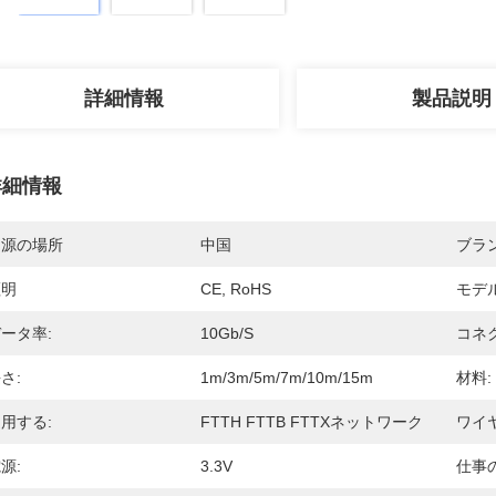
詳細情報
製品説明
詳細情報
起源の場所
中国
ブラ
証明
CE, RoHS
モデ
ータ率:
10Gb/s
コネ
さ:
1m/3m/5m/7m/10m/15m
材料:
用する:
FTTH FTTB FTTXネットワーク
ワイヤ
源:
3.3V
仕事