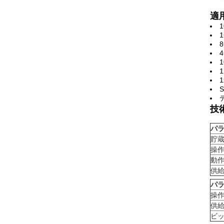
適
技
パ
貯
操
動
供
パ
操
供
ビ