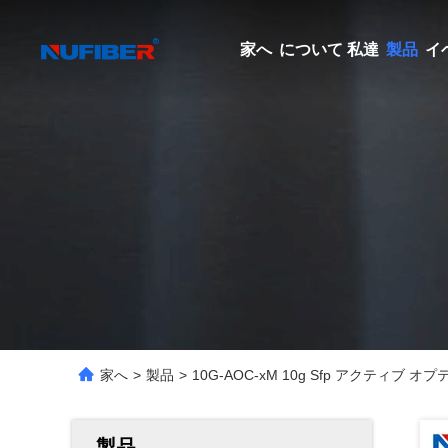
家へ
について 私達
製品
イ
家へ
>
製品
>
10G-AOC-xM 10g Sfp アクティブ 
製品