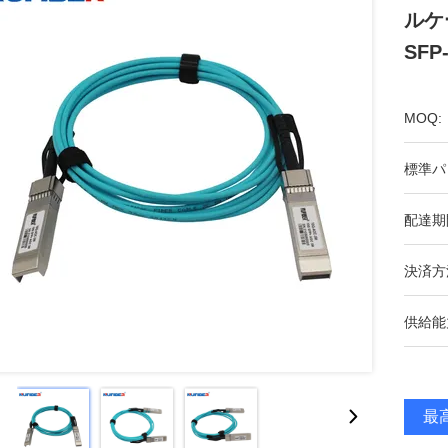
ルケ
SFP
MOQ:
標準パ
配達期
決済方
供給能
最高