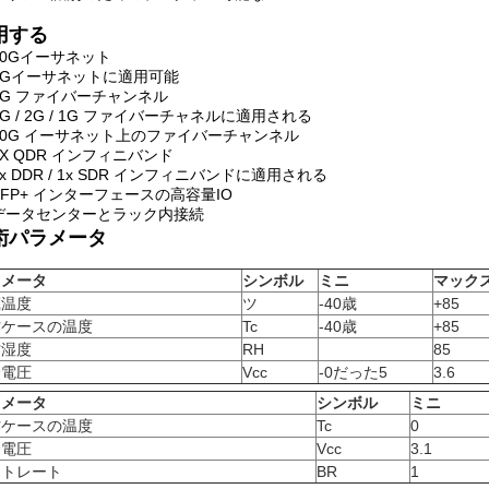
用する
10Gイーサネット
1Gイーサネットに適用可能
8G ファイバーチャンネル
4G / 2G / 1G ファイバーチャネルに適用される
10G イーサネット上のファイバーチャンネル
1X QDR インフィニバンド
1x DDR / 1x SDR インフィニバンドに適用される
SFP+ インターフェースの高容量IO
データセンターとラック内接続
術パラメータ
ラメータ
シンボル
ミニ
マック
蔵温度
ツ
-40歳
+85
作ケースの温度
Tc
-40歳
+85
作湿度
RH
85
給電圧
Vcc
-0だった5
3.6
ラメータ
シンボル
ミニ
作ケースの温度
Tc
0
給電圧
Vcc
3.1
ットレート
BR
1