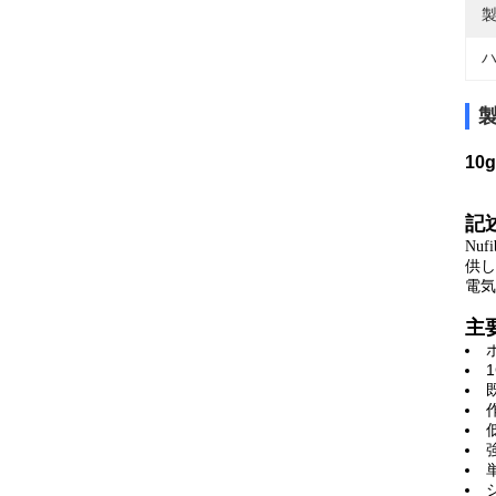
製
ハ
10
記
Nu
供し
電気
主