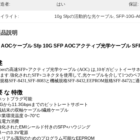
造者:
はい
保証:
イライト:
10g Sfpの活動的な光ケーブル
, 
SFP-10G
製品説明
g AOCケーブル Sfp 10G SFP AOCアクティブ光学ケーブル SFP-10
述
fiberの高速SFP+アクティブ光学ケーブル (AOC) は,10ギガビットイ
ます.強化されたSFP+コネクタを使用して,光ケーブルを介して1つのペ
規格SFF-8431,SFF-8083と機械規格SFF-8432,EEPROM規格SFF-847
要 な 特徴
ホットプラグ可能
1Gから11.3Gbpsまでのビットレートサポート
既結末の双軸ケーブル/繊維ケーブル
作業環境温度 0~70°C
低電力消費
強化されたEMIシールド付きのSFP+ハウジング
単一の3.3V電源
シリアル識別のためのプログラム可能なEEPROM