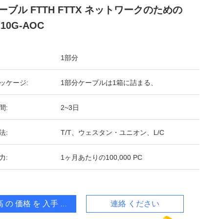
ーブル FTTH FTTX ネットワークのための
-10G-AOC
1部分
ッケージ:
1部分ケーブルは1箱に詰まる、
間:
2~3日
法:
T/T、ウェスタン・ユニオン、L/C
力:
1ヶ月あたりの100,000 PC
 の 価格 を 入手 する
連絡 ください