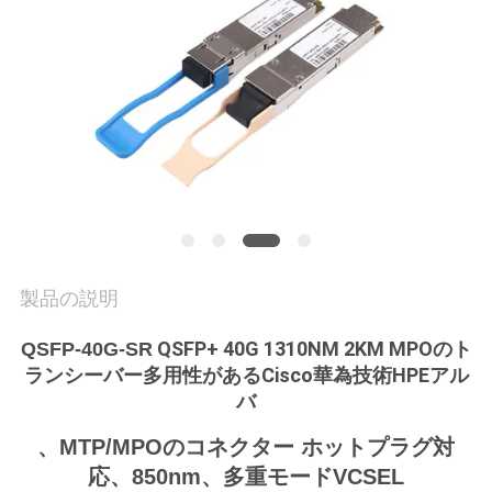
質
管
理
私
達
に
製品の説明
連
絡
QSFP+ 40G 1310NM 2KM MPOのト
QSFP-40G-SR
ランシーバー多用性があるCisco華為技術HPEアル
し
バ
な
、MTP/MPOのコネクター ホットプラグ対
応、850nm、多重モードVCSEL
さ