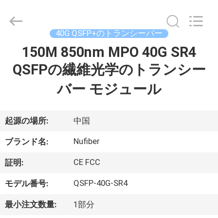
-
2026
Shenzhen
Fivision
Digital
40G QSFP+のトランシーバー
Technology
Co.,Ltd.
All
150M 850nm MPO 40G SR4
家
Rights
Reserved.
Developed
QSFPの繊維光学のトランシー
by
ECER
プ
バー モジュール
ロ
起源の場所:
中国
ダ
Nufiber
ク
ブランド名:
ト
CE FCC
証明:
QSFP-40G-SR4
モデル番号:
私
最小注文数量:
1部分