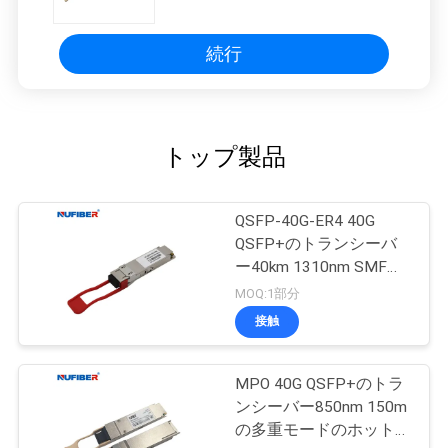
続行
トップ製品
QSFP-40G-ER4 40G
QSFP+のトランシーバ
ー40km 1310nm SMF
DDM FCCは承認した
MOQ:1部分
接触
MPO 40G QSFP+のトラ
ンシーバー850nm 150m
の多重モードのホットプ