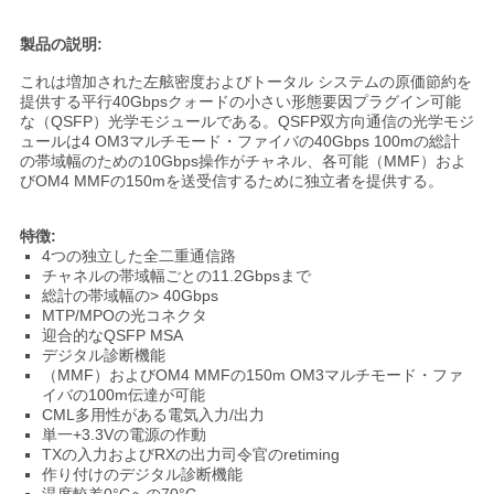
い
製品の説明:
これは増加された左舷密度およびトータル システムの原価節約を
提供する平行40Gbpsクォードの小さい形態要因プラグイン可能
ニ
な（QSFP）光学モジュールである。QSFP双方向通信の光学モジ
ュールは4 OM3マルチモード・ファイバの40Gbps 100mの総計
ュ
の帯域幅のための10Gbps操作がチャネル、各可能（MMF）およ
びOM4 MMFの150mを送受信するために独立者を提供する。
ー
特徴:
ス
4つの独立した全二重通信路
チャネルの帯域幅ごとの11.2Gbpsまで
総計の帯域幅の> 40Gbps
引
MTP/MPOの光コネクタ
迎合的なQSFP MSA
デジタル診断機能
用
（MMF）およびOM4 MMFの150m OM3マルチモード・ファ
イバの100m伝達が可能
を
CML多用性がある電気入力/出力
単一+3.3Vの電源の作動
要
TXの入力およびRXの出力司令官のretiming
作り付けのデジタル診断機能