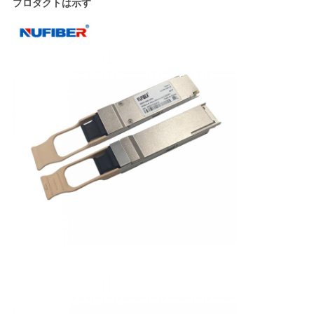
プロダクトは示す
バ
シ
ー
ポ
リ
シ
ー