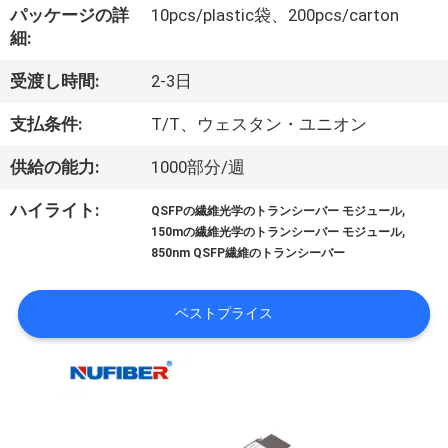
達
パッケージの詳
10pcs/plastic袋、200pcs/carton
に
細:
つ
受渡し時間:
2-3日
い
支払条件:
T/T、ウェスタン・ユニオン
て
供給の能力:
1000部分/週
,
ハイライト:
QSFPの繊維光学のトランシーバー モジュール
工
,
150mの繊維光学のトランシーバー モジュール
850nm QSFP繊維のトランシーバー
場
旅
ベストプライス
行
品