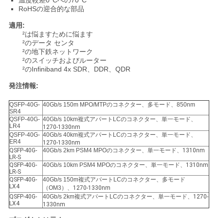
求
温度較差0°Cへの70°C
RoHSの迎合的な部品
し
適用:
²は悩ますために悩ます
な
²のデータ センタ
²の地下鉄ネットワーク
さ
²のスイッチおよびルーター
²のInfiniband 4x SDR、DDR、QDR
い
発注情報:
QSFP-40G-
40Gb/s 150m MPO/MTPのコネクター、多モード、850nm
地
SR4
QSFP-40G-
40Gb/s 10km複式アパートLCのコネクター、単一モード、
LR4
1270-1330nm
図
QSFP-40G-
40Gb/s 40km複式アパートLCのコネクター、単一モード、
ER4
1270-1330nm
QSFP-40G-
40Gb/s 2km PSM4 MPOのコネクター、単一モード、
1310nm
LR-S
プ
QSFP-40G-
40Gb/s 10km PSM4 MPOのコネクター、単一モード、
1310nm
LR-S
QSFP-40G-
40Gb/s 150m複式アパートLCのコネクター、多モード
ラ
LX4
（OM3）、
1270-1330nm
QSFP-40G-
40Gb/s 2km複式アパートLCのコネクター、単一モード、
1270-
イ
LX4
1330nm