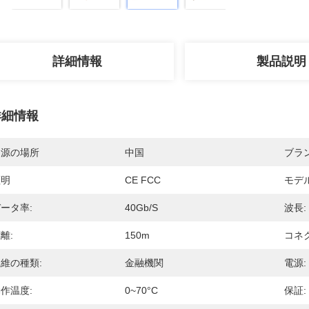
詳細情報
製品説明
詳細情報
起源の場所
中国
ブラ
証明
CE FCC
モデ
ータ率:
40Gb/s
波長:
離:
150m
コネク
維の種類:
金融機関
電源:
作温度:
0~70°C
保証: