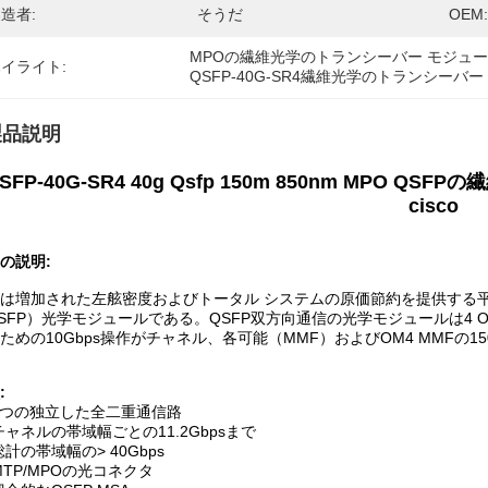
造者:
そうだ
OEM:
MPOの繊維光学のトランシーバー モジュ
イライト:
QSFP-40G-SR4繊維光学のトランシーバー
製品説明
SFP-40G-SR4 40g Qsfp 150m 850nm MP
cisco
の説明:
は増加された左舷密度およびトータル システムの原価節約を提供する平
SFP）光学モジュールである。QSFP双方向通信の光学モジュールは4 OM
ための10Gbps操作がチャネル、各可能（MMF）およびOM4 MMFの
:
4つの独立した全二重通信路
チャネルの帯域幅ごとの11.2Gbpsまで
総計の帯域幅の> 40Gbps
MTP/MPOの光コネクタ