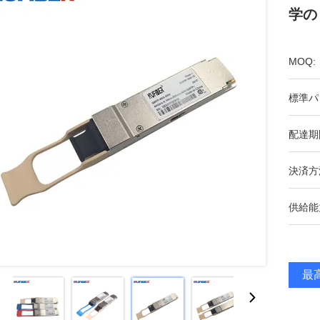
学の
MOQ:
標準パ
配達期
決済方
供給能
最高