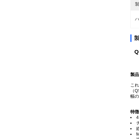
製
ハ
Q
製品
これ
（Q
幅の
特徴