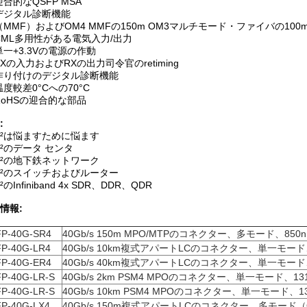
迎合的なQSFP MSA
デジタル診断機能
（MMF）およびOM4 MMFの150m OM3マルチモード・ファイバの10
CML多用性がある電気入力/出力
単一+3.3Vの電源の作動
TXの入力およびRXの出力司令官のretiming
作り付けのデジタル診断機能
温度較差0°Cへの70°C
RoHSの迎合的な部品
:
²は悩ますために悩ます
²のデータ センタ
²の地下鉄ネットワーク
²のスイッチおよびルーター
²のInfiniband 4x SDR、DDR、QDR
情報:
P-40G-SR4
40Gb/s 150m MPO/MTPのコネクター、多モード、850
P-40G-LR4
40Gb/s 10km複式アパートLCのコネクター、単一モー
P-40G-ER4
40Gb/s 40km複式アパートLCのコネクター、単一モー
P-40G-LR-S
40Gb/s 2km PSM4 MPOのコネクター、単一モード、
13
P-40G-LR-S
40Gb/s 10km PSM4 MPOのコネクター、単一モード、
1
P-40G-LX4
40Gb/s 150m複式アパートLCのコネクター、多モード