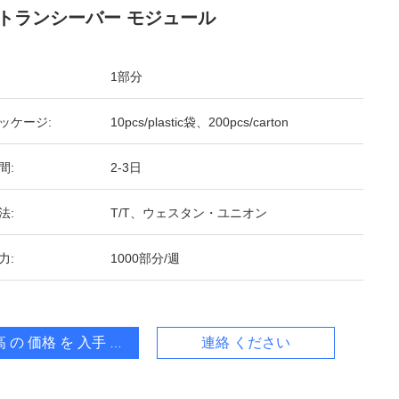
トランシーバー モジュール
1部分
ッケージ:
10pcs/plastic袋、200pcs/carton
間:
2-3日
法:
T/T、ウェスタン・ユニオン
力:
1000部分/週
 の 価格 を 入手 する
連絡 ください