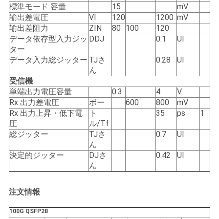
バ
標準モード 容量
15
mV
输出差電圧
VI
120
1200
mV
シ
输出差阻力
ZIN
80
100
120
データ依存型入力ジッ
DDJ
0.1
UI
ー
ター
データ入力総ジッター
TJさ
0.28
UI
ポ
ん
受信機
リ
単端出力電圧容量
0.3
4
V
シ
Rx 出力差電圧
ボー
600
800
mV
Rx 出力上昇・低下電
ト
35
ps
1
ー
圧
ル/Tf
総ジッター
TJさ
0.7
UI
ん
決定的ジッター
DJさ
0.42
UI
ん
注文情報
100G QSFP28