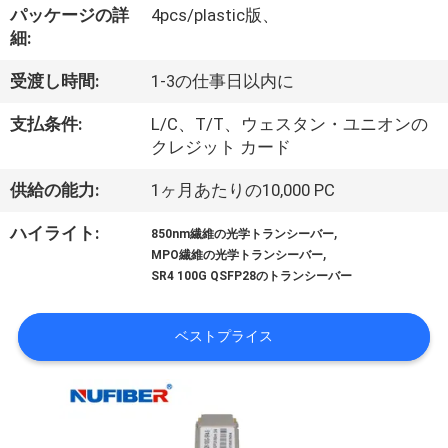
達
パッケージの詳
4pcs/plastic版、
に
細:
つ
受渡し時間:
1-3の仕事日以内に
い
支払条件:
L/C、T/T、ウェスタン・ユニオンの
クレジット カード
て
供給の能力:
1ヶ月あたりの10,000 PC
工
,
ハイライト:
850nm繊維の光学トランシーバー
,
MPO繊維の光学トランシーバー
場
SR4 100G QSFP28のトランシーバー
旅
ベストプライス
行
品