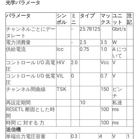
求
光学パラメータ
し
パラメータ
シン
ミ
タイプ
マッ
ユニ
注
ボル
ニ
クス
ット
記
な
チャンネルごとにデー
-
25.78125
Gbit/s
タレート
さ
電力消費量
-
2.5
3.5
W
い
供給電流
Icc
0.75
1.0
A につ
いて
コントロール I/O 高電
HIV
2.0
Vcc
V
圧
地
コントロール I/O 低電
VIL
0
0.7
V
圧
図
チャンネル間曲線
TSK
150
ピン
チ
再設定期間
10
私達
プ
RESETL 断固とした時
100
ms
間
ラ
時間 に 対する 力
100
ms
イ
送信機
単端出力電圧容量
0.3
4
V
1