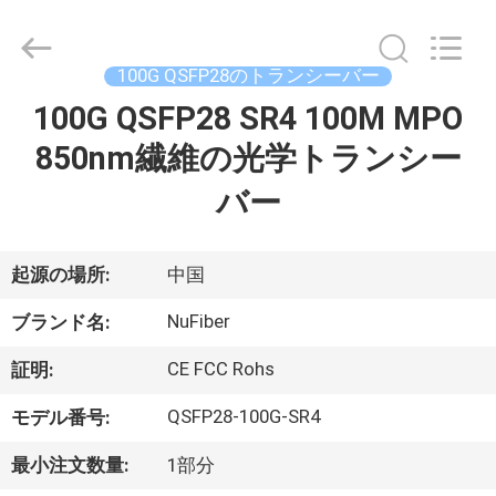
2021
-
2026
Shenzhen
Fivision
100G QSFP28のトランシーバー
Digital
Technology
Co.,Ltd.
100G QSFP28 SR4 100M MPO
家
All
Rights
850nm繊維の光学トランシー
Reserved.
Developed
by
プ
ECER
バー
ロ
起源の場所:
中国
ダ
NuFiber
ク
ブランド名:
ト
CE FCC Rohs
証明:
QSFP28-100G-SR4
モデル番号:
私
最小注文数量:
1部分