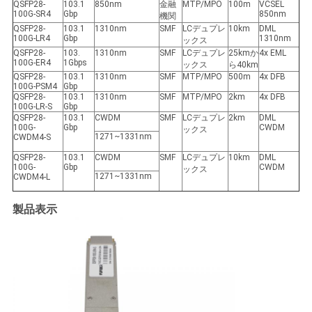
QSFP28-
103.1
850nm
金融
MTP/MPO
100m
VCSEL
100G-SR4
Gbp
850nm
機関
QSFP28-
103.1
1310nm
SMF
LCデュプレ
10km
DML
100G-LR4
Gbp
1310nm
ックス
QSFP28-
103.
1310nm
SMF
LCデュプレ
25kmか
4x EML
100G-ER4
1Gbps
ックス
ら40km
QSFP28-
103.1
1310nm
SMF
MTP/MPO
500m
4x DFB
100G-PSM4
Gbp
QSFP28-
103.1
1310nm
SMF
MTP/MPO
2km
4x DFB
100G-LR-S
Gbp
QSFP28-
103.1
CWDM
SMF
LCデュプレ
2km
DML
100G-
Gbp
CWDM
ックス
1271~1331nm
CWDM4-S
QSFP28-
103.1
CWDM
SMF
LCデュプレ
10km
DML
100G-
Gbp
CWDM
ックス
1271~1331nm
CWDM4-L
製品表示