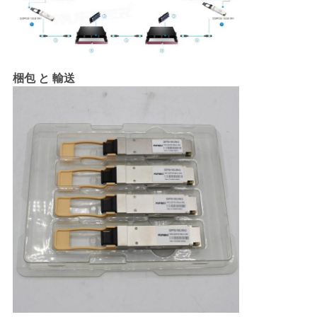
梱包 と 輸送