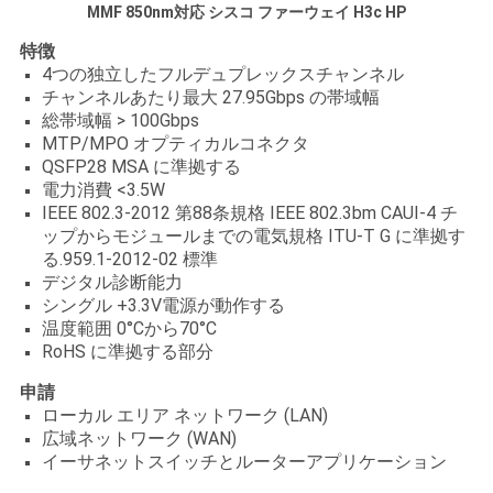
MMF 850nm対応 シスコ ファーウェイ H3c HP
い
特徴
4つの独立したフルデュプレックスチャンネル
チャンネルあたり最大 27.95Gbps の帯域幅
ニ
総帯域幅 > 100Gbps
MTP/MPO オプティカルコネクタ
ュ
QSFP28 MSA に準拠する
電力消費 <3.5W
ー
IEEE 802.3-2012 第88条規格 IEEE 802.3bm CAUI-4 チ
ップからモジュールまでの電気規格 ITU-T G に準拠す
ス
る.959.1-2012-02 標準
デジタル診断能力
シングル +3.3V電源が動作する
引
温度範囲 0°Cから70°C
RoHS に準拠する部分
用
申請
を
ローカル エリア ネットワーク (LAN)
広域ネットワーク (WAN)
要
イーサネットスイッチとルーターアプリケーション