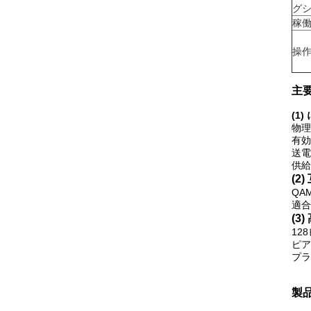
グ
稼
操
主要
(1
物理
有効
送電
供給
(2
QA
適合
(3
12
ピア
プラ
製