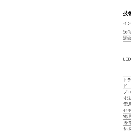
技
イ
送
調
LE
ト
ド
プ
寸法 
電
セ
物
送
サ