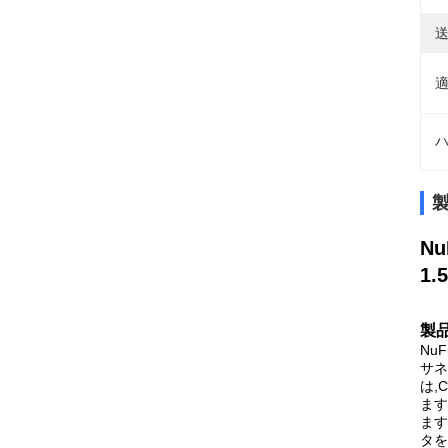
送
適
ハ
N
1.
製
Nu
サネ
は,
ます
ます
タを