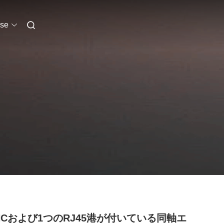
se
BNCおよび1つのRJ45港が付いている同軸エ