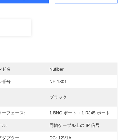
ンド名
Nufiber
ル番号
NF-1801
ブラック
ターフェース:
1 BNC ポート + 1 RJ45 ポート
ル:
同軸ケーブル上の IP 信号
アダプター:
DC: 12V1A