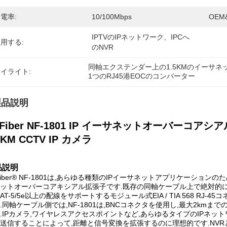
電率:
10/100Mbps
OEM
IPTVのIPネットワーク、IPCへ
用する:
のNVR
同軸エクステンダー上の1.5KMのイーサネ
イライト:
1つのRJ45港EOCのコンバーター
製品説明
uFiber NF-1801 IP イーサネットオーバーコアシア
5KM CCTV IP カメラ
品説明
Fiber® NF-1801は,あらゆる種類のIPイーサネットアプリケーション
ットオーバーコアキシアル拡張子です.既存の同軸ケーブル上で絶対的に高速な
CAT-5/5e以上の配線をサポートするモジュール式EIA / TIA 568 RJ-
.同軸ケーブル側では,NF-1801は,BNCコネクタを使用し,最大2kmま
.IPカメラ,ワイヤレスアクセスポイントなど,あらゆるタイプのIPネ
送信することによって,距離と信号変換を拡張するのに理想的です.NVR