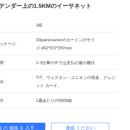
テンダー上の1.5KMのイーサネット
1組
10pairs/cartonのカートンのサイ
ッケージ:
ズ:452*372*297mm
間:
1-3仕事の中では支払の後の幾日
T/T、ウェスタン・ユニオンの現金、クレジ
法:
ット カード、
力:
1週あたりの5000組
 の 価格 を 入手 する
連絡 ください