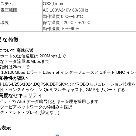
システム
OSX,Linux
働電圧範囲
AC 100V-240V 60/50Hz
動作温度 0°C~+50°C
作環境
保存温度: -20°C ~ +70°C
動作湿度: 5%~90%
 な 特徴
) について
高速伝送
ポートの送信速度は 200Mbpsまで
なデータ流量80Mbpsまで
距離は2kmまで
 10/100Mbps 1ポート Ethernet インターフェースと 1ポート BNC 
) 互換性が高い
M 16/64/256/1024,DQPSK,DBPSKおよびROBOモジュレーション技
性トランスミッション QoS,マルチキャスト,IGMPをサポートする.
) 高度なセキュリティ
8ビットの AES データ暗号化とキー管理を採用します
ツーピアネットワークの枠組みを採択
グ・アンド・プレイ (設定なし)
品表示