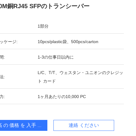
100M銅RJ45 SFPのトランシーバー
1部分
ッケージ:
10pcs/plastic袋、500pcs/carton
間:
1-3の仕事日以内に
L/C、T/T、ウェスタン・ユニオンのクレジッ
法:
ト カード
力:
1ヶ月あたりの10,000 PC
 の 価格 を 入手 する
連絡 ください