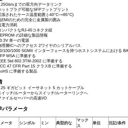
1.25Gb/sまでの双方向データリンク
ホットプラグ可能なSFPフットプリント
拡張されたケース温度範囲 (-40°C~+85°C)
低EMIのための完全に金属製の囲み
低電力消耗
コンパクトなRJ-45コネクタ組
EEPROM の詳細な製品情報
+3.3V 単一の電源
物理層ICへのアクセス 2ワイヤのシリアルバス
10/100/1000 SGMII インターフェースを持つホストシステムにおける BA
SFP MSA に準拠する
EEE Std 802.3TM-2002 に準拠する
CC 47 CFR Part 15 クラスB に準拠する
RoHS に準拠する製品
請
1.25 ギガビット イーサネット 5 カットケーブル
スイッチ/ルーターからスイッチ/ルーターリンクへ
ファイルセーバーの高速I/O
学パラメータ
マック
ラメータ
シンボル
ミン
典型的な
単位
注記/条件
ス