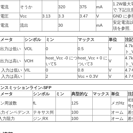
1.2W最
給電流
そうか
320
375
mA
で.下記注
力電圧
Vcc
3.13
3.3
3.47
V
GND に参
安定電流以
発電流
流出
30
mA
項を参照.
ラメータ
シンボル
ミン
マックス
単位
注記
4.
P出力は低い
VOL
0
0.5
V
ト_
host_Vcc -0 につ
host_Vcc + 0 に
4.
P出力は高い
VOH
V
いて5
ついて3
ト_
P 入力は低い
VIL
0
0.8
V
4.
P 入力は高い
2
Vcc + 0.3V
V
4.
ンスミッションライン-SFP
ラメータ
シンボル
ミン
典型的な
マックス
単位
注
I
イン周波数
fL
125
メガHz
号
出力インペデンス
テキサス州
100
オーム
差
 入力阻力
ジン,RX
100
オーム
差