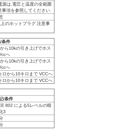
大電源は,電圧と温度の全範囲
意事項を参照してください.
照
上のホットプラグ.注意事
/条件
7kから10kの引き上げでホス
Vccへ
7kから10kの引き上げでホス
Vccへ
7キロから10キロまで VCCへ
7キロから10キロまで VCCへ
記/条件
EEE 802 による5レベルの暗
化3
分
分