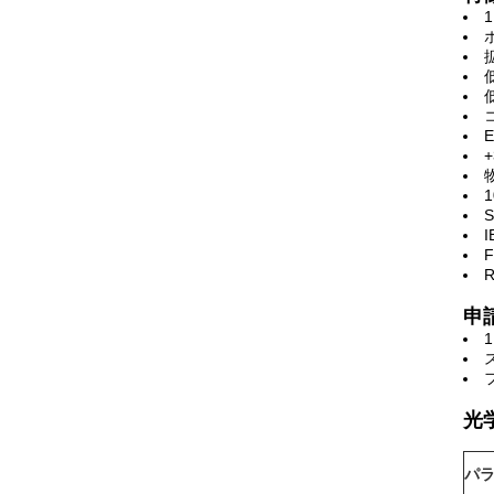
I
F
申
光
パ