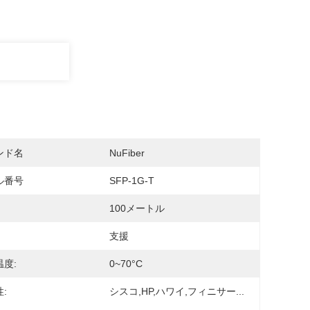
ンド名
NuFiber
ル番号
SFP-1G-T
100メートル
支援
度:
0~70°C
:
シスコ,HP,ハワイ,フィニサー...