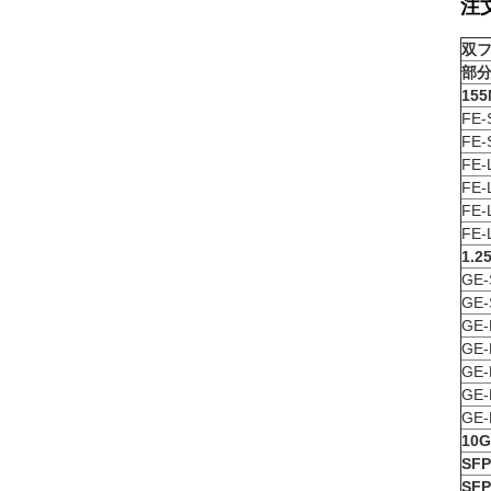
注
双フ
部
155
FE-
FE-
FE-
FE-
FE-
FE-
1.2
GE-
GE-
GE-
GE-
GE-
GE-
GE-
10G
SFP
SFP