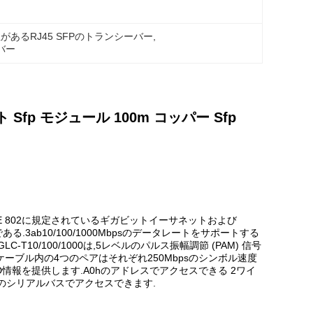
用性があるRJ45 SFPのトランシーバー
, 
ーバー
ット Sfp モジュール 100m コッパー Sfp
およびIEEE 802に規定されているギガビットイーサネットおよび
る.3ab10/100/1000Mbpsのデータレートをサポートする
10/100/1000は,5レベルのパルス振幅調節 (PAM) 信号
るケーブル内の4つのペアはそれぞれ250Mbpsのシンボル速度
リアルID情報を提供します.A0hのアドレスでアクセスできる 2ワイ
イヤのシリアルバスでアクセスできます.