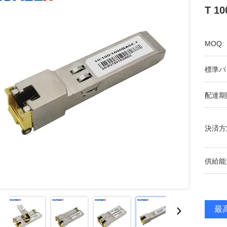
T 
MOQ:
標準パ
配達期
決済方
供給能
最高