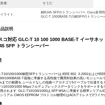
造者:
そうだ
銅RJ45 SFPのトランシーバー
, 
Cisco多
イライト:
GLC-T 1000BASE-Tの銅SFPのトランシ
製品説明
コ対応 GLC-T 10 100 1000 BASE-T イーサネ
J45 SFP トランシーバー
述
C-T10/100/1000銅型SFPトランシーバーは,IEEE 802. 3-2002
/100/1000BASE-T規格に準拠する高性能で費用対効果の高いモジュールであ
0mまでの範囲を,シールドなしの扭曲ペアカテゴリ5ケーブルで伝達する.GLC-T
つ10/100/1000 Mbpsフルデュプレックスデータリンクをサポートす
用されます. GLC-T10/100/1000は,SFP MSA に準拠する標準シ
シリアル CMOS EEPROM プロトコル物理ICはAChアドレスで2ワ
徴