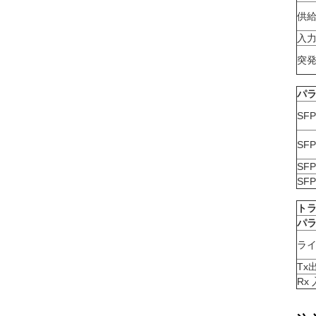
供
入
突
パ
SF
SF
SF
SF
トラ
パ
ラ
Tx
Rx