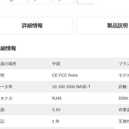
詳細情報
製品説明
詳細情報
起源の場所
中国
ブラ
証明
CE FCC Rohs
モデ
ータ率:
10 100 1000 BASE-T
距離:
ネクタ:
RJ45
DDM:
源:
3.3V
作業温
証:
1 年
互換性