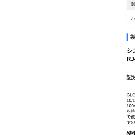
製
ハ
シス
R
記
GL
10
10
を持
で使
ヤの
特