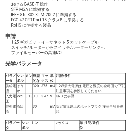
求
おける BASE-T 操作
SFP MSA に準拠する
し
IEEE Std 802.3TM-2002 に準拠する
FCC 47 CFR Part 15 クラスB に準拠する
な
RoHS に準拠する製品
さ
申請
1.25 ギガビット イーサネット 5 カットケーブル
い
スイッチ/ルーターからスイッチ/ルーターリンクへ
ファイルセーバーの高速I/O
光学パラメータ
地
パラメ
シン
ミン
典型
マッ
単
注記/条件
図
ータ
ボル
的な
クス
位
供給電
そう
320
375
mA
1.2W最大電源は,電圧と温度の全範囲で.下記
流
か
注意事項を参照してください.
入力電
Vcc
3.13
3.3
3.47
V
GND に参照
プ
圧
突発電
流出
30
mA
安定電流以上のホットプラグ.注意事項を参
ラ
流
照.
イ
パラメー
シン
ミン
マックス
単
注記/条件
タ
ボル
位