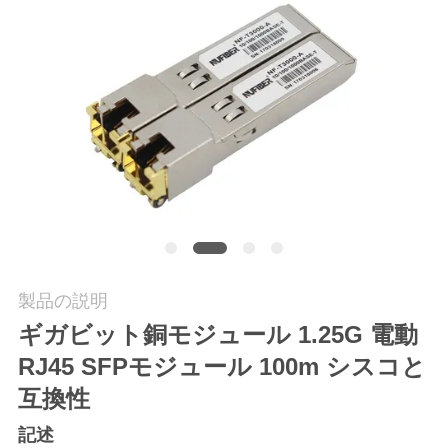
質
管
理
私
達
に
連
製品の説明
絡
ギガビット銅モジュール 1.25G 電動
し
RJ45 SFPモジュール 100m シスコと
な
互換性
さ
記述