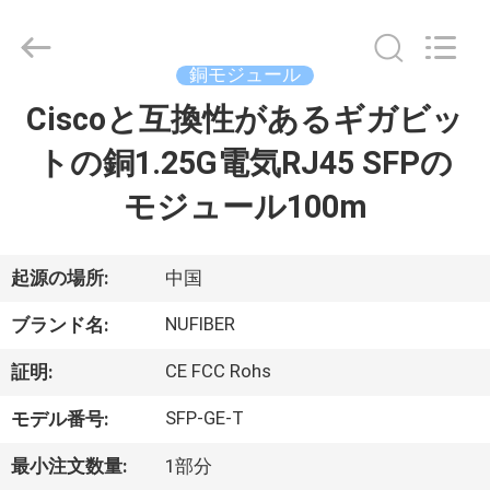
-
2026
Shenzhen
Fivision
Digital
銅モジュール
Technology
Co.,Ltd.
Ciscoと互換性があるギガビッ
家
All
Rights
Reserved.
トの銅1.25G電気RJ45 SFPの
Developed
by
ECER
プ
モジュール100m
ロ
ダ
起源の場所:
中国
ク
NUFIBER
ブランド名:
ト
CE FCC Rohs
証明:
SFP-GE-T
モデル番号:
私
最小注文数量:
1部分