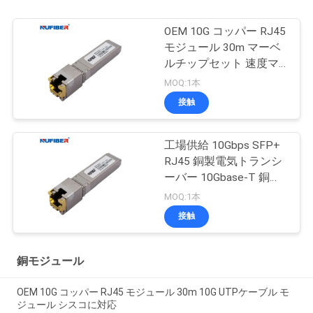
OEM 10G コッパー RJ45
モジュール 30m マーベ
ルチップセット 速度マ
ッチングモード
MOQ:1本
接触
工場供給 10Gbps SFP+
RJ45 銅製電気トランシ
ーバー 10Gbase-T 銅製
モジュール 30m
MOQ:1本
接触
銅モジュール
OEM 10G コッパー RJ45 モジュール 30m 10G UTPケーブル モ
ジュール シスコに対応