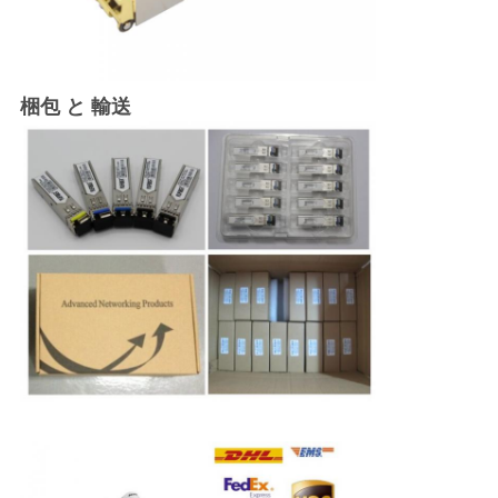
梱包 と 輸送