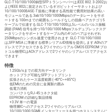
GLC-T10/100/1000銅型SFPトランシーバーは,IEEE 802. 3-2002お
い
よびIEEE 802に規定されているギガビットイーサネットおよび
10/100/1000BASE-T規格に準拠する高性能で費用対効果の高い
モジュールである.3ab10/100/1000Mbpsのデータレートをサポ
ートする 100mまでの範囲を,シールドなしの扭曲ペアカテゴリ5
ニ
ケーブルで伝達する.GLC-T10/100/1000は,5レベルのパルス振幅
調節 (PAM) 信号を持つ10/100/1000 Mbpsフルデュプレックスデ
ータリンクをサポートするケーブル内の4つのペアはそれぞれ
ュ
250Mbpsのシンボル速度で使用されます. GLC-T10/100/1000
は,SFP MSA に準拠する標準シリアルID情報を提供します.A0hのア
ー
ドレスでアクセスできる 2ワイヤのシリアル CMOS EEPROM プロ
トコル物理ICはAChアドレスで2ワイヤのシリアルバスでアクセス
ス
できます.
特徴
1.25Gb/sまでの双方向データリンク
引
ホットプラグ可能なSFPフットプリント
拡張されたケース温度範囲 (-40°C~+85°C)
用
低EMIのための完全に金属製の囲み
低電力消耗
を
コンパクトなRJ-45コネクタ組
EEPROM の詳細な製品情報
要
+3.3V 単一の電源
物理層ICへのアクセス 2ワイヤのシリアルバス
10/100/1000 SGMII インターフェースを持つホストシステムに