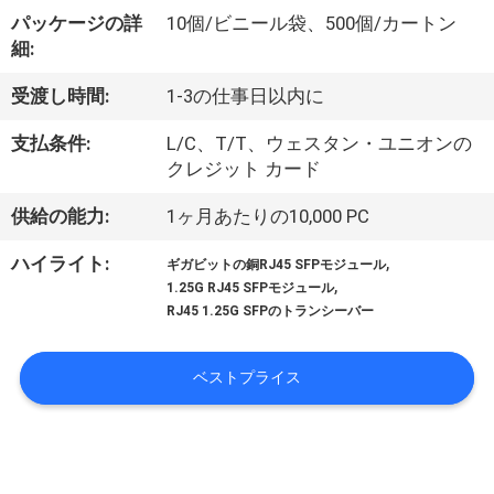
達
パッケージの詳
10個/ビニール袋、500個/カートン
に
細:
つ
受渡し時間:
1-3の仕事日以内に
い
支払条件:
L/C、T/T、ウェスタン・ユニオンの
て
クレジット カード
供給の能力:
1ヶ月あたりの10,000 PC
工
,
ハイライト:
ギガビットの銅RJ45 SFPモジュール
,
場
1.25G RJ45 SFPモジュール
RJ45 1.25G SFPのトランシーバー
旅
行
ベストプライス
品