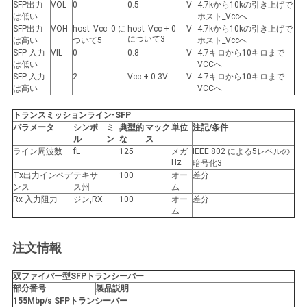
バ
SFP出力
VOL
0
0.5
V
4.7kから10kの引き上げで
は低い
ホスト_Vccへ
SFP出力
VOH
host_Vcc -0 に
host_Vcc + 0
V
4.7kから10kの引き上げで
シ
について3
は高い
ついて5
ホスト_Vccへ
SFP 入力
VIL
0
0.8
V
4.7キロから10キロまで
ー
は低い
VCCへ
SFP 入力
2
Vcc + 0.3V
V
4.7キロから10キロまで
ポ
は高い
VCCへ
リ
トランスミッションライン-SFP
パラメータ
シンボ
ミ
典型的
マック
単位
注記/条件
ル
ン
な
ス
シ
ライン周波数
fL
125
メガ
IEEE 802 による5レベルの
Hz
暗号化3
ー
Tx出力インペデ
テキサ
100
オー
差分
ンス
ス州
ム
Rx 入力阻力
ジン,RX
100
オー
差分
ム
注文情報
双ファイバー型SFP
トランシーバー
部分番号
製品説明
155Mbp/s SFP
トランシーバー