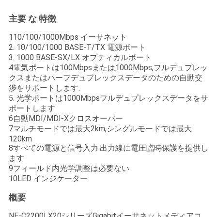
い
主要 な 特徴
110/100/1000Mbps イーサネット
ニ
2. 10/100/1000 BASE-T/TX 電源ポート
3. 1000 BASE-SX/LX オプティカルポート
ュ
4電気ポートは100Mbpsまたは1000Mbps,フルデュプレッ
クスまたはハーフデュプレックスデータのための自動交
ー
渉をサポートします.
5. 光学ポートは1000Mbpsフルデュプレックスデータをサ
ス
ポートします
6自動MDI/MDI-Xクロスオーバー
7マルチモードでは最大2km,シングルモードでは最大
引
120km
8すべての電源と信号入力.出力線に電圧臨時保護を提供し
用
ます
9フィールド内光学調整は必要ない
を
10LED インジケーター
要
概要
NF-C2200LX20シリーズGigabitイーサネットメディアコ