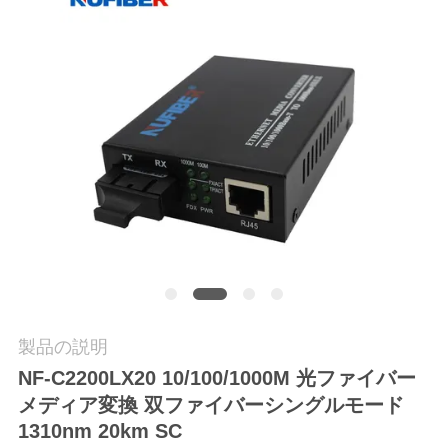
質
管
理
私
達
に
連
絡
製品の説明
し
NF-C2200LX20 10/100/1000M 光ファイバー
な
メディア変換 双ファイバーシングルモード
1310nm 20km SC
さ