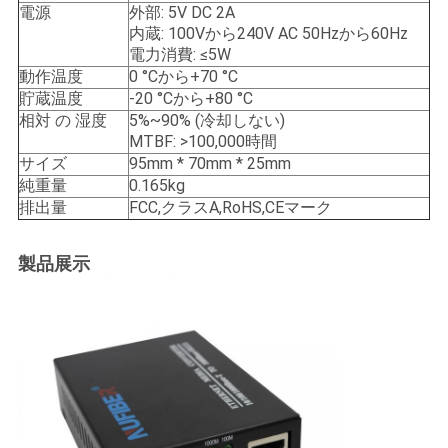
電源
外部: 5V DC 2A
内蔵: 100Vから240V AC 50Hzから60Hz
電力消費: ≤5W
動作温度
0 °Cから+70 °C
貯蔵温度
-20 °Cから+80 °C
相対 の 湿度
5%~90% (冷却しない)
MTBF: >100,000時間
サイズ
95mm * 70mm * 25mm
純重量
0.165kg
排出量
FCC,クラスA,RoHS,CEマーク
製品展示