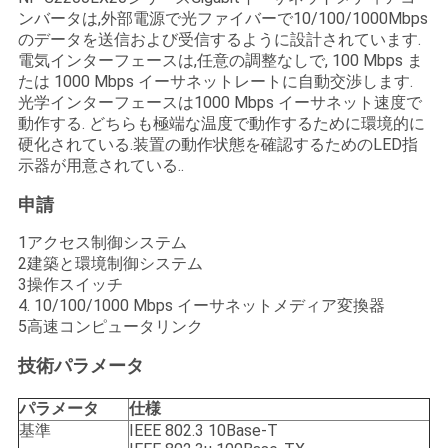
求
ンバータは,外部電源で光ファイバーで10/100/1000Mbps
し
のデータを送信および受信するように設計されています.
電気インターフェースは,任意の調整なしで, 100 Mbps ま
な
たは 1000 Mbps イーサネットレートに自動交渉します.
光学インターフェースは1000 Mbps イーサネット速度で
さ
動作する. どちらも極端な温度で動作するために環境的に
硬化されている.装置の動作状態を確認するためのLED指
い
示器が用意されている..
申請
地
1アクセス制御システム
2建築と環境制御システム
図
3操作スイッチ
4. 10/100/1000 Mbps イーサネットメディア変換器
5高速コンピュータリンク
プ
技術パラメータ
ラ
パラメータ
仕様
イ
基準
IEEE 802.3 10Base-T