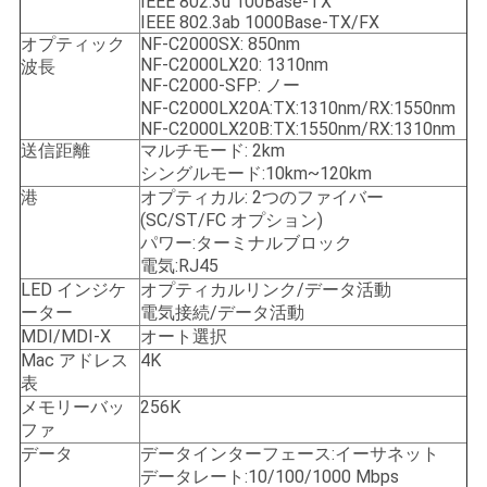
IEEE 802.3u 100Base-TX
バ
IEEE 802.3ab 1000Base-TX/FX
オプティック
NF-C2000SX: 850nm
シ
NF-C2000LX20: 1310nm
波長
NF-C2000-SFP: ノー
ー
NF-C2000LX20A:TX:1310nm/RX:1550nm
NF-C2000LX20B:TX:1550nm/RX:1310nm
ポ
送信距離
マルチモード: 2km
シングルモード:10km~120km
リ
港
オプティカル: 2つのファイバー
(SC/ST/FC オプション)
シ
パワー:ターミナルブロック
電気:RJ45
ー
LED インジケ
オプティカルリンク/データ活動
ーター
電気接続/データ活動
MDI/MDI-X
オート選択
Mac アドレス
4K
表
メモリーバッ
256K
ファ
データ
データインターフェース:イーサネット
データレート:10/100/1000 Mbps