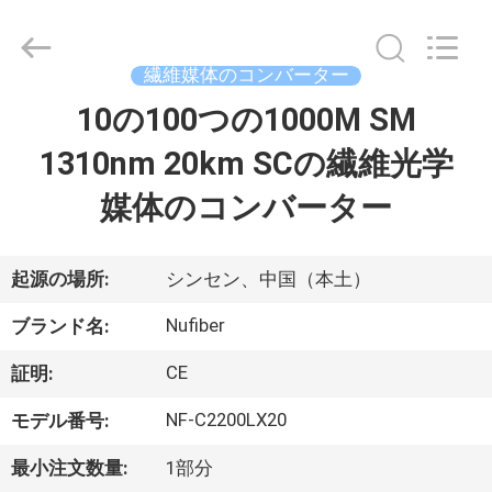
©
2021
-
2026
Shenzhen
繊維媒体のコンバーター
Fivision
Digital
Technology
10の100つの1000M SM
家
Co.,Ltd.
All
Rights
1310nm 20km SCの繊維光学
Reserved.
Developed
プ
by
媒体のコンバーター
ECER
ロ
ダ
起源の場所:
シンセン、中国（本土）
ク
Nufiber
ブランド名:
ト
CE
証明:
NF-C2200LX20
モデル番号:
私
最小注文数量:
1部分