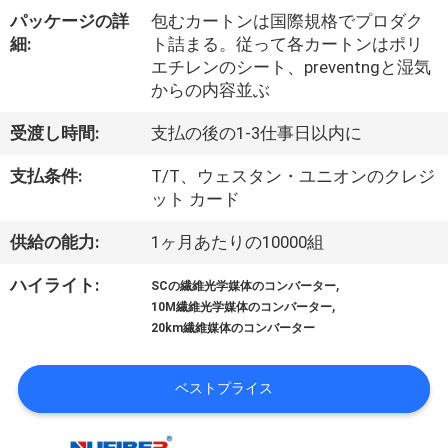
達
パッケージの詳
包むカートンは国際規格でプロダク
に
細:
ト詰まる。従って各カートンはポリ
エチレンのシート、preventngと湿気
つ
からの内容並ぶ
い
受渡し時間:
支払の後の1-3仕事日以内に
て
支払条件:
T/T、ウェスタン・ユニオンのクレジ
ット カード
工
供給の能力:
1ヶ月あたりの10000組
場
,
ハイライト:
SCの繊維光学媒体のコンバーター
旅
,
10M繊維光学媒体のコンバーター
20km繊維媒体のコンバーター
行
ベストプライス
品