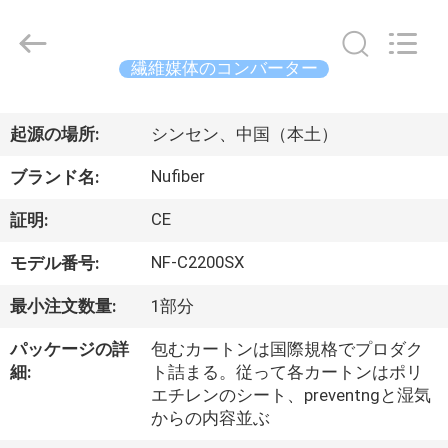
©
2021
-
2026
Shenzhen
繊維媒体のコンバーター
Fivision
Digital
Technology
家
Co.,Ltd.
All
起源の場所:
シンセン、中国（本土）
Rights
Reserved.
Developed
プ
Nufiber
by
ブランド名:
ECER
ロ
CE
証明:
ダ
NF-C2200SX
モデル番号:
ク
最小注文数量:
1部分
ト
パッケージの詳
包むカートンは国際規格でプロダク
細:
ト詰まる。従って各カートンはポリ
エチレンのシート、preventngと湿気
私
からの内容並ぶ