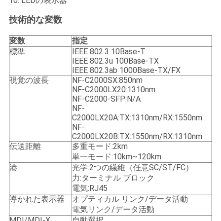
10. LEDの表示器
バ
技術的な変数
シ
変数
指定
ー
標準
IEEE 802.3 10Base-T
IEEE 802.3u 100Base-TX
ポ
IEEE 802.3ab 1000Base-TX/FX
視覚の波長
NF-C2000SX:850nm
リ
NF-C2000LX20:1310nm
NF-C2000-SFP:N/A
シ
NF-
C2000LX20A:TX:1310nm/RX:1550nm
ー
NF-
C2000LX20B:TX:1550nm/RX:1310nm
伝送距離
多重モード:2km
単一モード:10km~120km
港
光学:2つの繊維（任意SC/ST/FC）
力:ターミナル ブロック
電気:RJ45
導かれた表示器
オプティカル リンク/データ活動
電気リンク/データ活動
MDI/MDI-X
自動選択