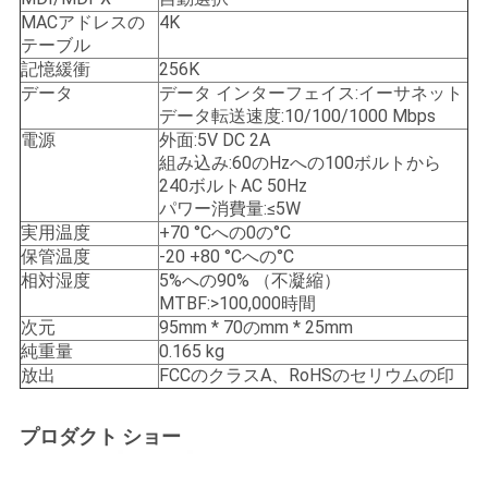
MACアドレスの
4K
テーブル
記憶緩衝
256K
データ
データ インターフェイス:イーサネット
データ転送速度:10/100/1000 Mbps
電源
外面:5V DC 2A
組み込み:60のHzへの100ボルトから
240ボルトAC 50Hz
パワー消費量:≤5W
実用温度
+70 °Cへの0の°C
保管温度
-20 +80 °Cへの°C
相対湿度
5%への90% （不凝縮）
MTBF:>100,000時間
次元
95mm * 70のmm * 25mm
純重量
0.165 kg
放出
FCCのクラスA、RoHSのセリウムの印
プロダクト ショー