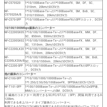
NF-C570S20
1*10/100Base-Txへの1*100Base-FX、SM、DF、SC、
1310nm、20kmのDC5V力
NF-
1*10/100Base-Txへの1*100Base-FX、SM、Bidi、SC、
C570S20A/B
1310/1550nm、20kmのDC5V力
NF-C570-SFP
1*10/100Base-Txへの1*100Base-FXのSFPスロット、DC5V
力
10/100/1000Mbps媒体のコンバーター
NF-C2200SX05
1*10/100/1000Base-Txへの1*1000Base-FX、MM、DF、
SC、850nm、550mのDC5V力
NF-C2200SX02
1*10/100/1000Base-Txへの1*1000Base-FX、MM、DF、
SC、1310nm、2kmのDC5V力
NF-C2200LX20
1*10/100/1000Base-Txへの1*1000Base-FX、SM、DF、
SC、1310nm、20kmのDC5V力
NF-
1*10/100/1000Base-Txへの1*1000Base-FX、SM、Bidi、
C2200LX20A/B
SC、1310/1550nm、20kmのDC5V力
NF-C2200-SFP
1*10/100/1000Base-Txへの1*1000Base-FXのSFPスロッ
ト、DC5V力
他の媒体のコンバーター
NF-C10G-SFP
1*10/100/1000/10000Base-Txへの
1*1.25G/2.5G/5G/10GBase-FX、SFPSlotのDC5-12V力
NF-T101-SFP
1*100/1000Base-Txへの1*100/1000Base-FXの2xSFP港、
MMのコンバーターへのSM、DC5V力
注:繊維のコネクター:利用できるSC/FC/ST/LC （SFP）;間隔:利用できる0-
120km;
利用できる卓上/カード タイプ媒体のコンバーター;
利用できるDC5V/12V/48V力;利用できるEU/US/UK/AU等のパワー プラグ。