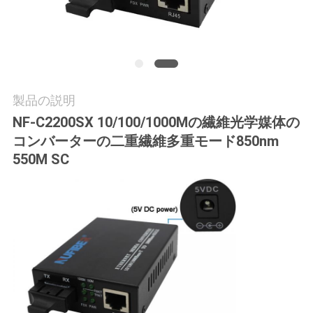
質
管
理
製品の説明
私
NF-C2200SX 10/100/1000Mの繊維光学媒体の
達
コンバーターの二重繊維多重モード850nm
550M SC
に
連
絡
し
な
さ