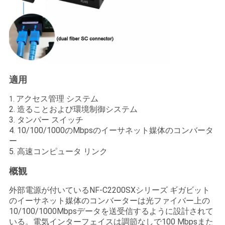
い
ニ
ュ
適用
ー
アクセス管理 システム
1.
ス
2. 造ることおよび環境制御システム
3. タンパー スイッチ
4. 10/100/1000のMbpsのイーサネット媒体のコンバータ
ー
引
5. 高速コンピュータ リンク
用
概観
を
外部電源が付いているNF-C2200SXシリーズ ギガビット
のイーサネット媒体のコンバーターは光ファイバー上の
要
10/100/1000Mbpsデータを送受信するように設計されて
いる。電気インターフェイスは調節なしで100 Mbpsまた