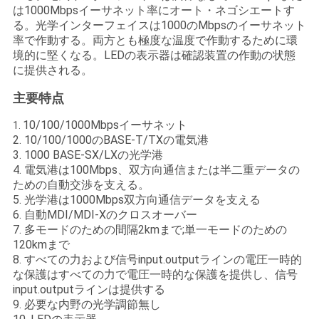
求
は1000Mbpsイーサネット率にオート・ネゴシエートす
る。光学インターフェイスは1000のMbpsのイーサネット
し
率で作動する。両方とも極度な温度で作動するために環
境的に堅くなる。LEDの表示器は確認装置の作動の状態
な
に提供される。
さ
主要特点
い
10/100/1000Mbpsイーサネット
1.
2. 10/100/1000のBASE-T/TXの電気港
3. 1000 BASE-SX/LXの光学港
地
4. 電気港は100Mbps、双方向通信または半二重データの
ための自動交渉を支える。
図
5. 光学港は1000Mbps双方向通信データを支える
6. 自動MDI/MDI-Xのクロスオーバー
7. 多モードのための間隔2kmまで;単一モードのための
プ
120kmまで
8. すべての力および信号input.outputラインの電圧一時的
ラ
な保護はすべての力で電圧一時的な保護を提供し、信号
input.outputラインは提供する
イ
9. 必要な内野の光学調節無し