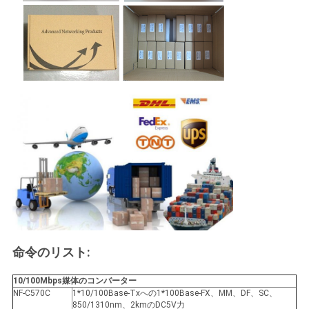
命令のリスト:
10/100Mbps媒体のコンバーター
NF-C570C
1*10/100Base-Txへの1*100Base-FX、MM、DF、SC、
850/1310nm、2kmのDC5V力