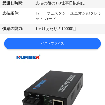
達
受渡し時間:
支払の後の1-3仕事日以内に
に
支払条件:
T/T、ウェスタン・ユニオンのクレジ
つ
ット カード
い
供給の能力:
1ヶ月あたりの10000組
て
ベストプライス
工
場
旅
行
品