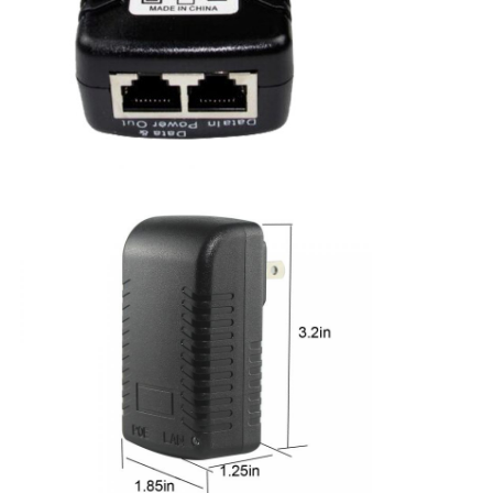
バ
シ
ー
ポ
リ
シ
ー