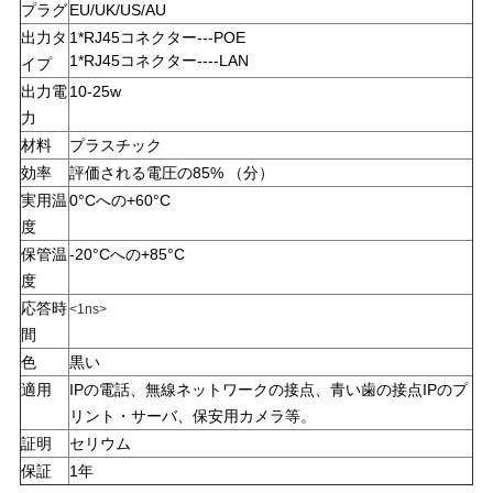
プラグ
EU/UK/US/AU
い
出力タ
1*RJ45コネクター---POE
1*RJ45コネクター----LAN
イプ
出力電
10-25w
ニ
力
材料
プラスチック
ュ
効率
評価される電圧の85% （分）
ー
実用温
0°Cへの+60°C
度
ス
保管温
-20°Cへの+85°C
度
応答時
<1ns>
引
間
用
色
黒い
適用
IPの電話、無線ネットワークの接点、青い歯の接点IPのプ
を
リント・サーバ、保安用カメラ等。
証明
セリウム
要
保証
1年