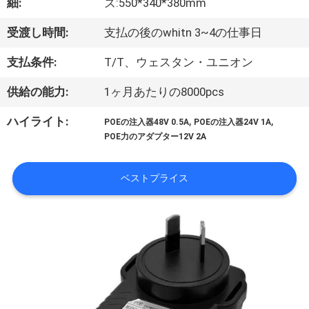
達
細:
ズ:550*340*380mm
に
受渡し時間:
支払の後のwhitn 3~4の仕事日
つ
支払条件:
T/T、ウェスタン・ユニオン
い
供給の能力:
1ヶ月あたりの8000pcs
て
,
,
ハイライト:
POEの注入器48V 0.5A
POEの注入器24V 1A
POE力のアダプター12V 2A
工
ベストプライス
場
旅
行
品