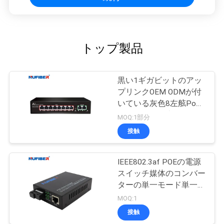
トップ製品
黒い1ギガビットのアッ
プリンクOEM ODMが付
いている灰色8左舷Poe
のスイッチは支えた
MOQ:1部分
接触
IEEE802.3af POEの電源
スイッチ媒体のコンバー
ターの単一モード単一繊
維SC 20km
MOQ:1
接触