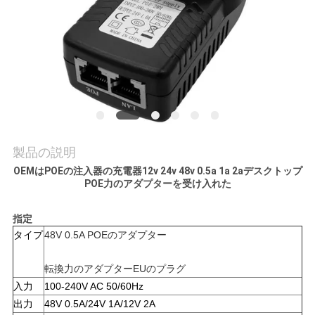
質
管
理
私
達
製品の説明
に
OEMはPOEの注入器の充電器12v 24v 48v 0.5a 1a 2aデスクトップ
POE力のアダプターを受け入れた
連
指定
絡
タイプ
48V 0.5A POEのアダプター
し
転換力のアダプターEUのプラグ
な
入力
100-240V AC 50/60Hz
出力
48V 0.5A/24V 1A/12V 2A
さ