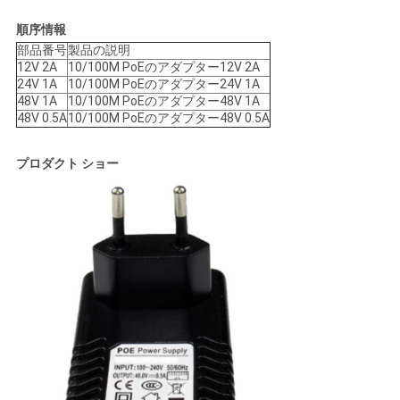
求
順序情報
し
部品番号
製品の説明
12V 2A
10/100M PoEのアダプター12V 2A
な
24V 1A
10/100M PoEのアダプター24V 1A
48V 1A
10/100M PoEのアダプター48V 1A
さ
48V 0.5A
10/100M PoEのアダプター48V 0.5A
い
プロダクト ショー
地
図
プ
ラ
イ