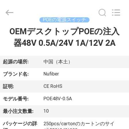
2026
Shenzhen
Fivision
Digital
Technology
POEの電源スイッチ
Co.,Ltd.
All
OEMデスクトップPOEの注入
家
Rights
Reserved.
Developed
by
器48V 0.5A/24V 1A/12V 2A
ECER
プ
ロ
起源の場所:
中国（本土）
ダ
Nufiber
ブランド名:
ク
CE RoHS
証明:
ト
POE48V-0.5A
モデル番号:
10
最小注文数量:
私
パッケージの詳
250pcs/cartonのカートンのサイ