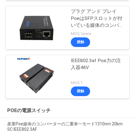
プラグ アンド プレイ
PoeはSFPスロットが付
いている媒体のコンバー
ターに動力を与えた
MOQ:1piece
接触
IEEE802.3af Poe力の注
入器48V
MOQ:1
接触
POEの電源スイッチ
産業Poe媒体のコンバーターの二重単一モード1310nm 20km
SC IEEE802.3AF