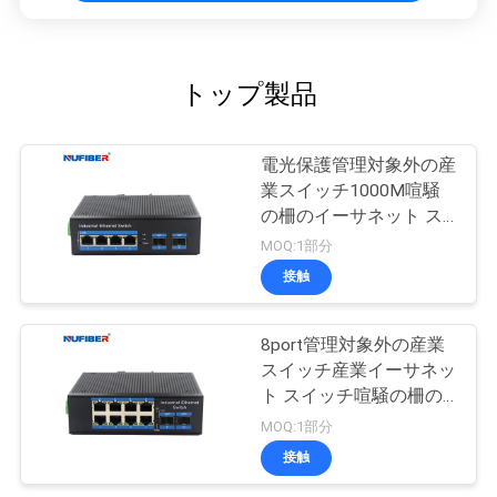
トップ製品
電光保護管理対象外の産
業スイッチ1000M喧騒
の柵のイーサネット ス
イッチ
MOQ:1部分
接触
8port管理対象外の産業
スイッチ産業イーサネッ
ト スイッチ喧騒の柵の
台紙
MOQ:1部分
接触