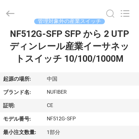
ン
バ
ー
タ
ー
管理対象外の産業スイッチ
supplier.
Copyright
NF512G-SFP SFP から 2 UTP
家
©
2021
-
ディンレール産業イーサネッ
2026
Shenzhen
Fivision
プ
トスイッチ 10/100/1000M
Digital
Technology
Co.,Ltd.
ロ
All
Rights
Reserved.
ダ
起源の場所:
中国
Developed
by
ECER
ク
NUFIBER
ブランド名:
ト
CE
証明:
NF512G-SFP
モデル番号:
私
最小注文数量:
1部分