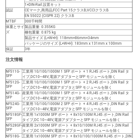
1×DIN-Rail 設置キット
認証
CEマーク,商用品;FCC Part 15クラスB;VCCIクラスB
EN 55022 (CISPR 22) クラスB
MTBF
300千時間
体重とサイ
製品重量: 0.355KG
ズ
梱包重量: 0.875 kg
製品サイズ (L×W×H): 118mm×86mm×34mm
パッケージのサイズ (L×W×H): 183mm x 131mm x 100mm
保証
3年
注文情報
NF511G-
工業用 10/100/1000M 1 SFP ポート + 1 RJ45 ポート,DIN Rail タ
SFP
イプ,DC10~48V,電源アダプターとSFP モジュールを除く
NF512G-
工業用 10/100/1000M 1 SFP ポート + 2 RJ45 ポート,DIN Rail タ
SFP
イプ,DC10~48V,電源アダプタとSFP モジュールを除く
NF514G-
産業用 10/100/1000M 1 SFP ポート + 4 RJ45 ポート,DIN Rail タ
SFP
イプ,DC10~48V,電源アダプタとSFP モジュールを除く
NF524G-
工業用 10/100/1000M 2 SFP ポート + 4 RJ45 ポート,DIN Rail タ
SFP
イプ,DC10~48V,電源アダプタとSFP モジュールを除く
NF518GF-
工業用 1x1000M SFP ポート + 8x10/100M RJ45 ポート,DIN Rail
SFP
タイプ,DC 10~48V,電源アダプターとSFP モジュールを除く
NF528GF-
産業用 2x1000M SFP ポート + 8x10/100M RJ45 ポート,DIN Rail
SFP
タイプ,DC 10~48V,電源アダプターとSFP モジュールを除く
NF518G-
工業用 1x1000M SFP ポート + 8x10/100/1000M RJ45 ポート,DIN