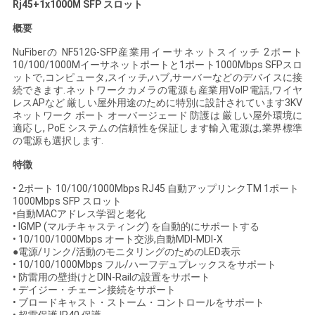
Rj45+1x1000M SFP スロット
い
概要
NuFiberの NF512G-SFP産業用イーサネットスイッチ 2ポート
10/100/1000Mイーサネットポートと1ポート1000Mbps SFPスロ
ニ
ットで,コンピュータ,スイッチ,ハブ,サーバーなどのデバイスに接
続できます.ネットワークカメラの電源も産業用VoIP電話,ワイヤ
ュ
レスAPなど 厳しい屋外用途のために特別に設計されています3KV
ネットワーク ポート オーバージェード 防護は 厳しい屋外環境に
ー
適応し, PoE システムの信頼性を保証します輸入電源は,業界標準
の電源も選択します.
ス
特徴
• 2ポート 10/100/1000Mbps RJ45 自動アップリンクTM 1ポート
引
1000Mbps SFP スロット
•自動MACアドレス学習と老化
• IGMP (マルチキャスティング) を自動的にサポートする
用
• 10/100/1000Mbps オート交渉,自動MDI-MDI-X
●電源/リンク/活動のモニタリングのためのLED表示
を
• 10/100/1000Mbps フル/ハーフデュプレックスをサポート
• 防雷用の壁掛けとDIN-Railの設置をサポート
要
• デイジー・チェーン接続をサポート
• ブロードキャスト・ストーム・コントロールをサポート