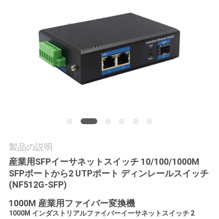
質
管
理
私
達
に
連
製品の説明
絡
産業用SFPイーサネットスイッチ 10/100/1000M
SFPポートから2 UTPポート ディンレールスイッチ
し
(NF512G-SFP)
な
1000M 産業用ファイバー変換機
さ
1000M インダストリアルファイバーイーサネットスイッチ 2