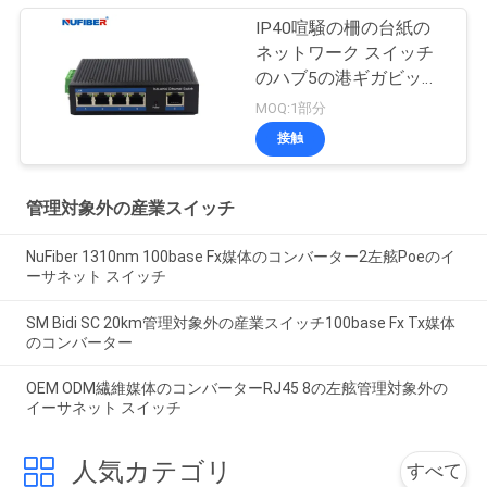
IP40喧騒の柵の台紙の
ネットワーク スイッチ
のハブ5の港ギガビット
Rj45 UTPインターフェ
MOQ:1部分
イス
接触
管理対象外の産業スイッチ
NuFiber 1310nm 100base Fx媒体のコンバーター2左舷Poeのイ
ーサネット スイッチ
SM Bidi SC 20km管理対象外の産業スイッチ100base Fx Tx媒体
のコンバーター
OEM ODM繊維媒体のコンバーターRJ45 8の左舷管理対象外の
イーサネット スイッチ
人気カテゴリ
すべて