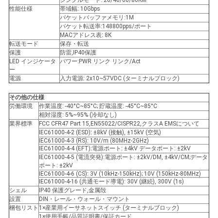
シングルモード: 20/40/60/80KM
バ
性能仕様
帯域幅: 10Gbps
パケットバッファメモリ:1M
シ
パケット転送率:148800pps/ポート
MACアドレス表: 8K
ー
転送モード
保存・転送
保護
防雷,IP40保護
LED インジケータ
パワー:PWR リンク リンク/Act
ポ
ー
電源
入力電源: 2x10~57VDC (ターミナルブロック)
リ
その他の仕様
シ
労働環境
作業温度: -40°C~85°C; 貯蔵温度: -45°C~85°C
相対湿度: 5%~95% (冷却なし)
ー
業界標準
FCC CFR47 Part 15,EN55022/CISPR22,クラスA EMSについて
IEC61000-4-2 (ESD): ±8kV (接触), ±15kV (空気)
IEC61000-4-3 (RS): 10V/m (80MHz-2GHz)
IEC61000-4-4 (EFT):電源ポート: ±4kV データポート: ±2kV
IEC61000-4-5 (電流突発):電源ポート: ±2kV/DM, ±4kV/CM;データ
ポート: ±2kV
IEC61000-4-6 (CS): 3V (10kHz-150kHz); 10V (150kHz-80MHz)
IEC61000-4-16 (共通モード導電): 30V (継続), 300V (1s)
シェル
IP40 保護グレード,金属殻
設置
DIN・レール・ウォール・マウント
梱包リスト
1×産業用イーサネットスイッチ (ターミナルブロック)
1×使用手帳/品質証明書/保証カード