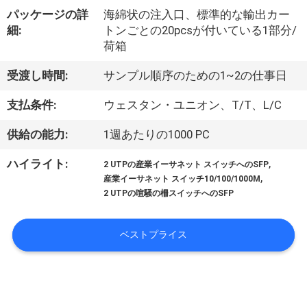
達
パッケージの詳
海綿状の注入口、標準的な輸出カー
に
細:
トンごとの20pcsが付いている1部分/
荷箱
つ
受渡し時間:
サンプル順序のための1~2の仕事日
い
て
支払条件:
ウェスタン・ユニオン、T/T、L/C
供給の能力:
1週あたりの1000 PC
工
,
ハイライト:
2 UTPの産業イーサネット スイッチへのSFP
,
場
産業イーサネット スイッチ10/100/1000M
2 UTPの喧騒の柵スイッチへのSFP
旅
行
ベストプライス
品