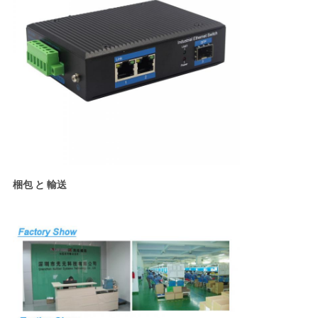
梱包 と 輸送