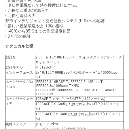
求
• 超雷保護 IP40 保護
• 冷却扇風機なしで熱を極度に排出する.
• 冗長な二重DC電源入力
し
• 冗長な電源入力
都市インテリジェント交通監視システム (ITS) への応募
な
• 厳しい産業環境やより高い要求
• -40°Cから85°Cまでの作業温度範囲
さ
• 3 年間の保証
い
テクニカル仕様
製品名
2 ポート 10/100/1000 ベース インダストリアル イーサ
ネット スイッチ
地
製品モデル
NF512G-SFP
インターフェース
2x 10/100/1000Base-T RJ45ポート + 1x 1000Mbps
図
SFP
ネットワークプロ
IEEE802.3 10BASE-T; IEEE802.3i 10Base-T;
IEEE802.3u;100Base-TX/FX
トコル
IEEE802.3ab 1000Base-T; IEEE802.3z 1000Base-X;
IEEE802.3x
プ
ネットワークメデ
10BASE-T カテゴリー34UTP (≤100メートル)
ィア
100BASE-TX: Cat5またはそれ以上のUTP (≤100メート
ラ
ル)
1000BASE-TX: Cat6またはそれ以上のUTP (≤100メート
ル)
イ
繊維メディア
多モード: 2km