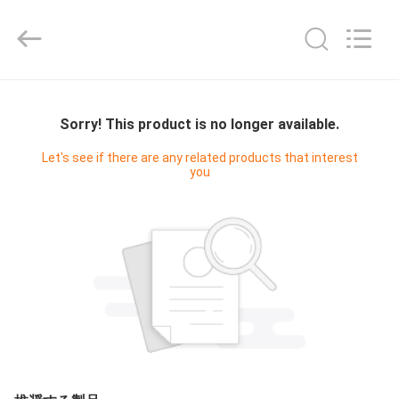
-
2025
Shenzhen
Fivision
Digital
Technology
Co.,Ltd.
家
All
Rights
Reserved.
Sorry! This product is no longer available.
Developed
by
ECER
プ
Let's see if there are any related products that interest
you
ロ
ダ
ク
ト
私