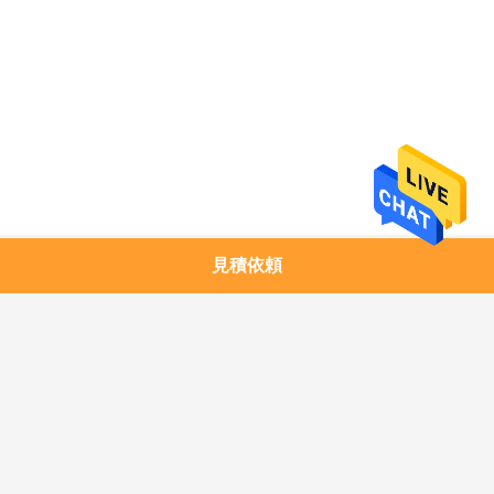
求
し
な
さ
い
地
見積依頼
人気カテゴリ
すべて
図
1.25G SFPのトラン
銅モジュール
シーバー
プ
10G SFP+のトランシ
10G XFPのトランシ
ラ
ーバー
ーバー
イ
25G SFP28のトラン
40G QSFP+のトラン
シーバー
シーバー