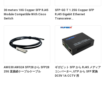
い
30 meters 10G Copper SFP RJ45
SFP-GE-T 1.25G Copper SFP
Module Compatible With Cisco
RJ45 Gigabit Ethernet
Switch
Transceiver
ニ
SGMII/SERDES/100BASE-FX
Copper Module
ュ
ー
ス
引
AWG30 AWG24 SFP28 から SFP28
ギガビット SFP から RJ45 メディア
25G 直接続ケーブルケーブル
コンバーター, UTP から SFP 変換
DC5V 1A CCTV 用
用
を
要