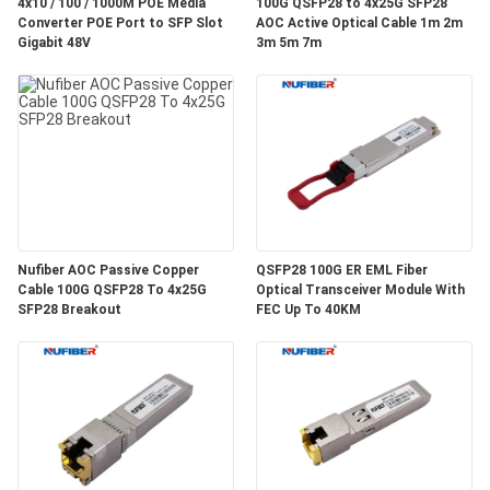
質
4x10 / 100 / 1000M POE Media
100G QSFP28 to 4x25G SFP28
Converter POE Port to SFP Slot
AOC Active Optical Cable 1m 2m
Gigabit 48V
3m 5m 7m
管
理
私
達
に
Nufiber AOC Passive Copper
QSFP28 100G ER EML Fiber
Cable 100G QSFP28 To 4x25G
Optical Transceiver Module With
連
SFP28 Breakout
FEC Up To 40KM
絡
し
な
さ