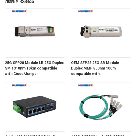
達
推奨する製品
に
つ
い
て
25G SFP28 Module LR 25G Duplex
OEM SFP28 25G SR Module
工
SM 1310nm 10km compatible
Duplex MMF 850nm 100m
with Cisco/Juniper
compatible with
場
Cisco/Huawei/H3C
旅
行
品