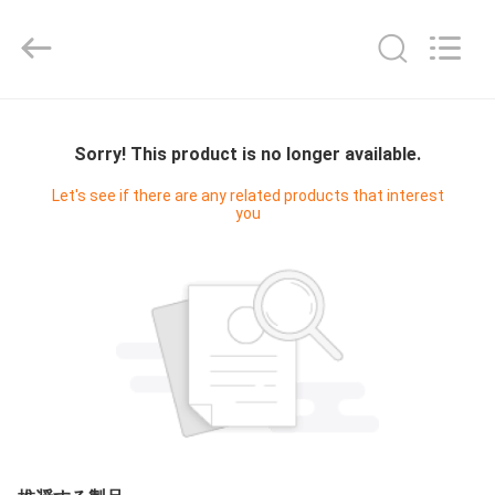
-
2025
Shenzhen
Fivision
Digital
Technology
Co.,Ltd.
家
All
Rights
Reserved.
Sorry! This product is no longer available.
Developed
by
ECER
プ
Let's see if there are any related products that interest
you
ロ
ダ
ク
ト
私