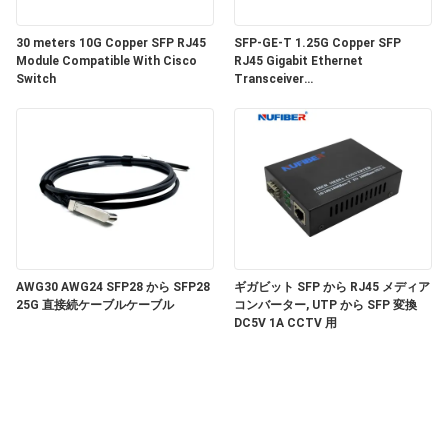
い
30 meters 10G Copper SFP RJ45
SFP-GE-T 1.25G Copper SFP
Module Compatible With Cisco
RJ45 Gigabit Ethernet
Switch
Transceiver
ニ
SGMII/SERDES/100BASE-FX
Copper Module
ュ
ー
ス
引
AWG30 AWG24 SFP28 から SFP28
ギガビット SFP から RJ45 メディア
25G 直接続ケーブルケーブル
コンバーター, UTP から SFP 変換
DC5V 1A CCTV 用
用
を
要