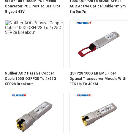
質
4x10 / 100 / 1000M POE Media
100G QSFP28 to 4x25G SFP28
Converter POE Port to SFP Slot
AOC Active Optical Cable 1m 2m
Gigabit 48V
3m 5m 7m
管
理
私
達
に
Nufiber AOC Passive Copper
QSFP28 100G ER EML Fiber
Cable 100G QSFP28 To 4x25G
Optical Transceiver Module With
連
SFP28 Breakout
FEC Up To 40KM
絡
し
な
さ