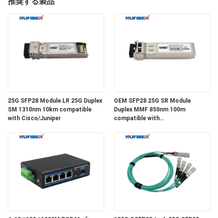
達
推奨する製品
に
つ
い
て
25G SFP28 Module LR 25G Duplex
OEM SFP28 25G SR Module
工
SM 1310nm 10km compatible
Duplex MMF 850nm 100m
with Cisco/Juniper
compatible with
場
Cisco/Huawei/H3C
旅
行
品