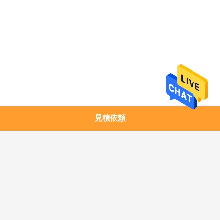
求
し
な
さ
い
地
見積依頼
人気カテゴリ
すべて
図
1.25G SFPのトラン
銅モジュール
シーバー
プ
10G SFP+のトランシ
10G XFPのトランシ
ラ
ーバー
ーバー
イ
25G SFP28のトラン
40G QSFP+のトラン
シーバー
シーバー