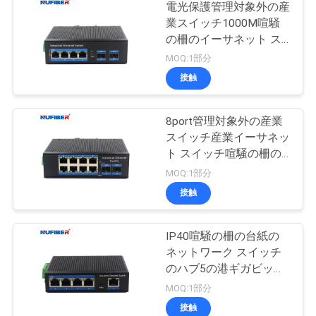
電光保護管理対象外の産
業スイッチ1000M喧騒
の柵のイーサネット ス
イッチ
MOQ:1部分
接触
8port管理対象外の産業
スイッチ産業イーサネッ
ト スイッチ喧騒の柵の
台紙
MOQ:1部分
接触
IP40喧騒の柵の台紙の
ネットワーク スイッチ
のハブ5の港ギガビット
Rj45 UTPインターフェ
MOQ:1部分
イス
接触