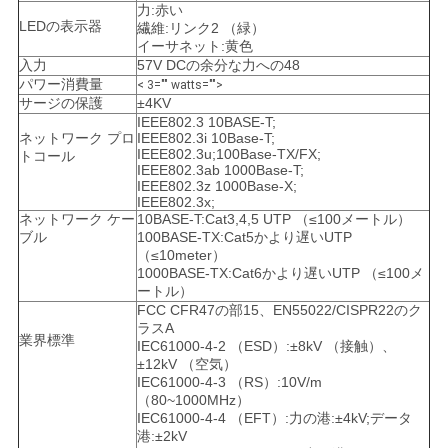
力:赤い
LEDの表示器
繊維:リンク2 （緑）
イーサネット:黄色
入力
57V DCの余分な力への48
パワー消費量
< 3="" watts="">
サージの保護
±4KV
IEEE802.3 10BASE-T;
ネットワーク プロ
IEEE802.3i 10Base-T;
IEEE802.3u;100Base-TX/FX;
トコール
IEEE802.3ab 1000Base-T;
IEEE802.3z 1000Base-X;
IEEE802.3x;
ネットワーク ケー
10BASE-T:Cat3,4,5 UTP （≤100メートル）
ブル
100BASE-TX:Cat5かより遅いUTP
（≤10meter）
1000BASE-TX:Cat6かより遅いUTP （≤100メ
ートル）
FCC CFR47の部15、EN55022/CISPR22のク
ラスA
業界標準
IEC61000-4-2 （ESD）:±8kV （接触）、
±12kV （空気）
IEC61000-4-3 （RS）:10V/m
（80~1000MHz）
IEC61000-4-4 （EFT）:力の港:±4kV;データ
港:±2kV