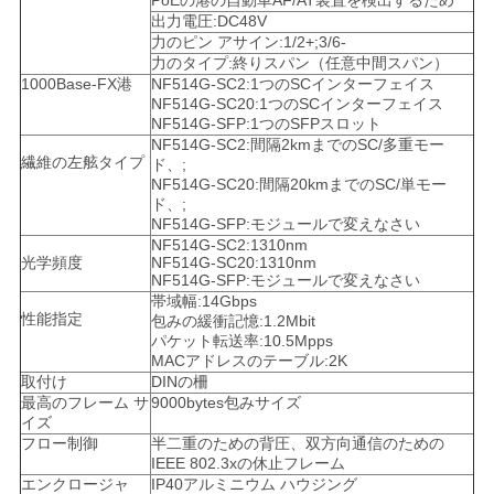
PoEの港の自動車AF/AT装置を検出するため
バ
出力電圧:DC48V
力のピン アサイン:1/2+;3/6-
シ
力のタイプ:終りスパン（任意中間スパン）
1000Base-FX港
NF514G-SC2:1つのSCインターフェイス
ー
NF514G-SC20:1つのSCインターフェイス
NF514G-SFP:1つのSFPスロット
ポ
NF514G-SC2:間隔2kmまでのSC/多重モー
繊維の左舷タイプ
ド、;
NF514G-SC20:間隔20kmまでのSC/単モー
リ
ド、;
NF514G-SFP:モジュールで変えなさい
シ
NF514G-SC2:1310nm
光学頻度
NF514G-SC20:1310nm
ー
NF514G-SFP:モジュールで変えなさい
帯域幅:14Gbps
性能指定
包みの緩衝記憶:1.2Mbit
パケット転送率:10.5Mpps
MACアドレスのテーブル:2K
取付け
DINの柵
最高のフレーム サ
9000bytes包みサイズ
イズ
フロー制御
半二重のための背圧、双方向通信のための
IEEE 802.3xの休止フレーム
エンクロージャ
IP40アルミニウム ハウジング