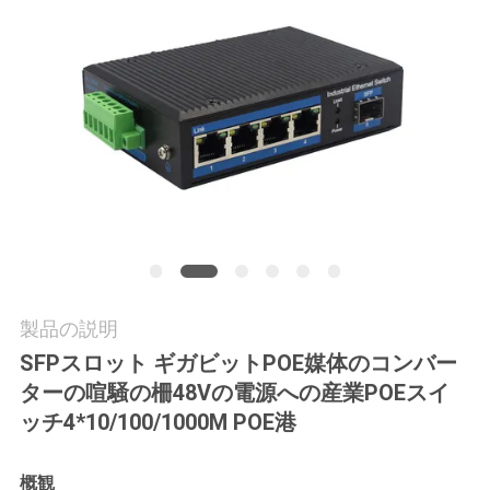
質
管
理
私
達
に
連
製品の説明
絡
SFPスロット ギガビットPOE媒体のコンバー
し
ターの喧騒の柵48Vの電源への産業POEスイ
ッチ4*10/100/1000M POE港
な
さ
概観