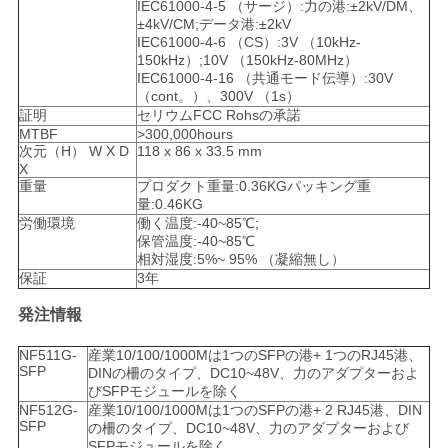
IEC61000-4-5 （サージ）:力の港:±2kV/DM、
±4kV/CM;データ港:±2kV
IEC61000-4-6 （CS）:3V （10kHz-
150kHz）;10V （150kHz-80MHz）
IEC61000-4-16 （共通モード伝導）:30V
（cont。）、300V （1s）
証明
セリウムFCC Rohsの承諾
MTBF
>300,000hours
次元（H） W X D
118 x 86 x 33.5 mm
X
重量
プロダクト重量:0.36KGパッキング重
量:0.46KG
労働環境
働く温度:-40~85℃;
保管温度:-40~85℃
相対湿度:5%~ 95% （凝縮無し）
保証
3年
発注情報
NF511G-
産業10/100/1000Mは1つのSFPの港+ 1つのRJ45港、
SFP
DINの柵のタイプ、DC10~48V、力のアダプターおよ
びSFPモジュールを除く
NF512G-
産業10/100/1000Mは1つのSFPの港+ 2 RJ45港、DIN
SFP
の柵のタイプ、DC10~48V、力のアダプターおよび
SFPモジュールを除く