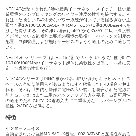
い
NF514Gは堅くされた5港の産業イーサネット スイッチ、粗い産
業環境のノンブロッキングのワイヤー速度の性能を提供する。そ
れはまた険しいIP40余分なパワー系統が付いている揺るぎない主
張で4港10/100/1000BASE-TX RJ45 PoEの+1港1000Base-Fxを
ニ
渡した提供する。その細い場合は-40℃からの85℃に広い温度較
差が付いている気候的に要求の環境の監視サーベイランス制度の
ュ
配置、制御管理および無線サービスのような適用のために適して
いる。
ー
NF514GシリーズはRJ-45港でいろいろな種類の
10/100/1000Mbpsイーサネット媒体に柔軟性を提供し、非常に安
ス
定した繊維の性能を行う。
NF514GシリーズはDINの柵かパネル取り付けがキャビネット ス
ペースの有効な使用法があるようにする密集したIP40場合で包ま
引
れる。それは世界的な操作に電圧の広い範囲を統合された電源に
与える。それはまた二重かバックアップ入力を要求する高可用性
用
の適用のための52V DC電源入力に二重余分な、リバーシブルの
極性12V DCを提供する。
を
特徴
要
インターフェイス
自動交渉および自動MDI/MDI-X機能、802.3AT/AFと互換性がある