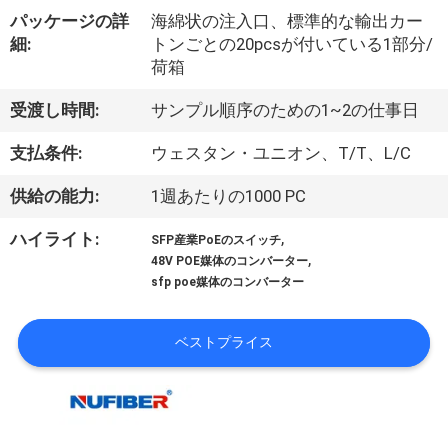
達
パッケージの詳
海綿状の注入口、標準的な輸出カー
に
細:
トンごとの20pcsが付いている1部分/
荷箱
つ
受渡し時間:
サンプル順序のための1~2の仕事日
い
て
支払条件:
ウェスタン・ユニオン、T/T、L/C
供給の能力:
1週あたりの1000 PC
工
,
ハイライト:
SFP産業PoEのスイッチ
,
場
48V POE媒体のコンバーター
sfp poe媒体のコンバーター
旅
行
ベストプライス
品