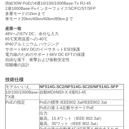
求
供給30W PoEの4港10/100/1000Base-Tx RJ-45
1港1000Base-FxインターフェイスSC/FC/ST/SFP
し
多重モードの2kmまで
単モード20km/40km/60km/80kmまで
な
産業一致
さ
48Vへの57V DC、余分な入力
85℃実用温度への-40℃
IP40アルミニウム ハウジング
い
サポート6KV DCのイーサネットESD保護
電力線のためのサポート6KV DC EFTの保護
自由な落下、衝撃および
振動安定性
喧騒柵の設計
地
図
技術仕様
モデルいいえ。
NF514G-SC2/NF514G-SC20/NF514G-SFP
10/100/1000Base-
自動MDI/MDI-X 4港RJ-45
プ
TX港
PoEの指定
PoEの標準:IEEE802.3af/IEEE802.3at
PoEの港:1-4左舷サポートPoE
ラ
出力:
最高。15.4ワット（IEEE 802.3af）
イ
最高。30ワット（IEEE 802.3at）