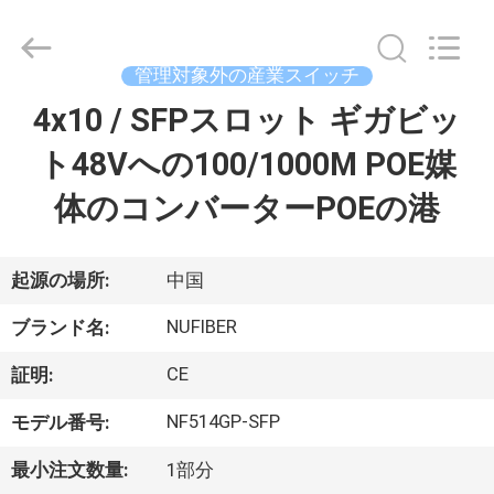
Copyright
©
2021
-
管理対象外の産業スイッチ
2026
Shenzhen
Fivision
4x10 / SFPスロット ギガビッ
家
Digital
Technology
Co.,Ltd.
ト48Vへの100/1000M POE媒
All
Rights
プ
Reserved.
体のコンバーターPOEの港
Developed
by
ECER
ロ
ダ
起源の場所:
中国
ク
NUFIBER
ブランド名:
ト
CE
証明:
NF514GP-SFP
モデル番号:
私
最小注文数量:
1部分