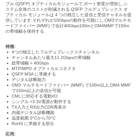
ブル (QSFP) オプティカルモジュールで,ポート密度が増加し,シ
い
ステム全体のコストが削減される.QSFP フルデュプレックス オ
プティカル モジュールは 4 つの独立した送信と受信チャネルを提
供しています,それぞれが10Gbpsの動作を可能にし,OM3マルチモ
ードファイバー (MMF) で合計40Gbps100mとOM4MMFで150m
ニ
の帯域幅を保持する.
ュ
特徴:
4つの独立したフルデュプレックスチャンネル
ー
チャンネルあたり最大11.2Gbpsの帯域幅
総帯域幅 > 40Gbps
ス
MTP/MPO オプティカルコネクタ
QSFP MSA に準拠する
デジタル診断能力
OM3 マルチモードファイバー (MMF) で100m以上,OM4 MMF
引
で150m以上の送信が可能
CML に対応する電動I/O
用
シングル +3.3V電源が動作する
TX入力とRX出力CDR再表示
を
内蔵デジタル診断機能
温度範囲 0°Cから70°C
RoHS に準拠する部分
要
応用: