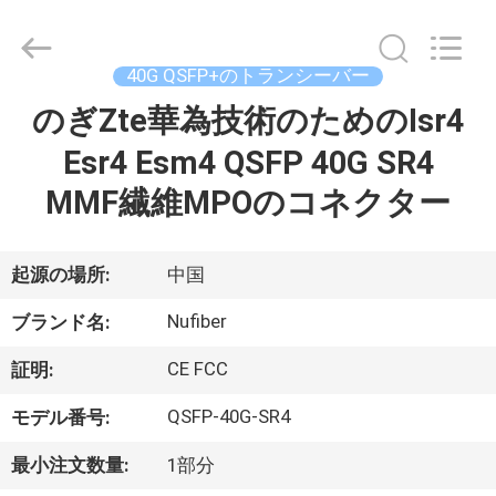
-
2026
Shenzhen
Fivision
Digital
40G QSFP+のトランシーバー
Technology
Co.,Ltd.
のぎZte華為技術のためのIsr4
家
All
Rights
Reserved.
Esr4 Esm4 QSFP 40G SR4
Developed
by
ECER
プ
MMF繊維MPOのコネクター
ロ
起源の場所:
中国
ダ
Nufiber
ク
ブランド名:
ト
CE FCC
証明:
QSFP-40G-SR4
モデル番号:
私
最小注文数量:
1部分