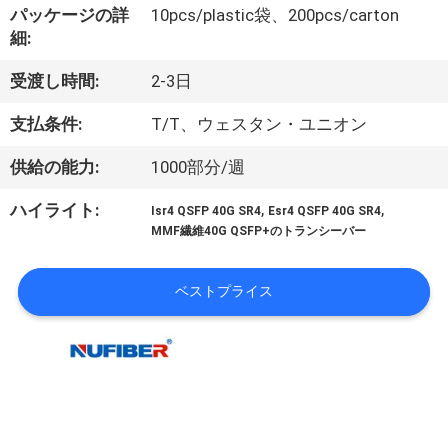
達
パッケージの詳
10pcs/plastic袋、200pcs/carton
に
細:
つ
受渡し時間:
2-3日
い
支払条件:
T/T、ウェスタン・ユニオン
て
供給の能力:
1000部分/週
,
,
ハイライト:
Isr4 QSFP 40G SR4
Esr4 QSFP 40G SR4
工
MMF繊維40G QSFP+のトランシーバー
場
ベストプライス
旅
行
品