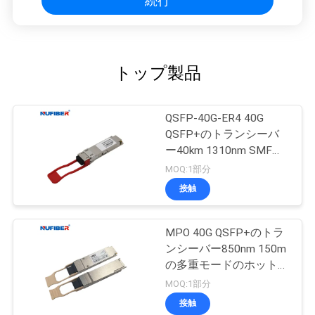
続行
トップ製品
QSFP-40G-ER4 40G
QSFP+のトランシーバ
ー40km 1310nm SMF
DDM FCCは承認した
MOQ:1部分
接触
MPO 40G QSFP+のトラ
ンシーバー850nm 150m
の多重モードのホットプ
ラグ対応
MOQ:1部分
接触