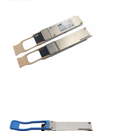
バ
シ
ー
ポ
リ
シ
ー