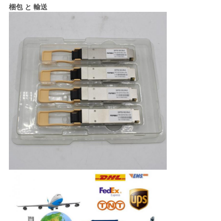
梱包 と 輸送