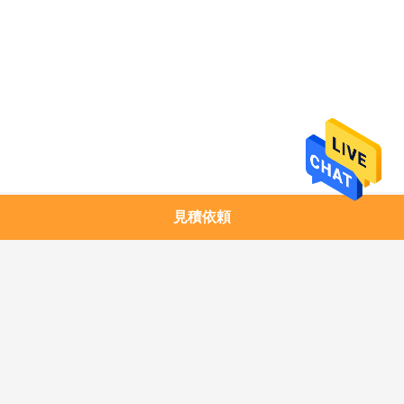
求
し
な
さ
い
地
見積依頼
人気カテゴリ
すべて
図
1.25G SFPのトラン
銅モジュール
シーバー
プ
10G SFP+のトランシ
10G XFPのトランシ
ラ
ーバー
ーバー
イ
25G SFP28のトラン
40G QSFP+のトラン
シーバー
シーバー