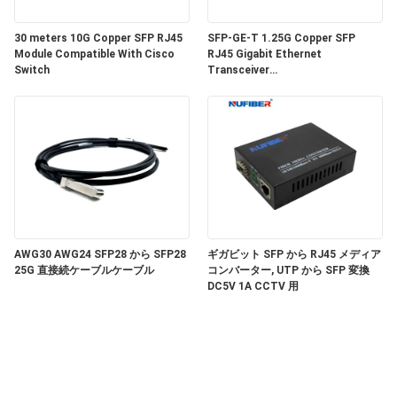
い
30 meters 10G Copper SFP RJ45
SFP-GE-T 1.25G Copper SFP
Module Compatible With Cisco
RJ45 Gigabit Ethernet
Switch
Transceiver
ニ
SGMII/SERDES/100BASE-FX
Copper Module
ュ
ー
ス
引
AWG30 AWG24 SFP28 から SFP28
ギガビット SFP から RJ45 メディア
25G 直接続ケーブルケーブル
コンバーター, UTP から SFP 変換
DC5V 1A CCTV 用
用
を
要