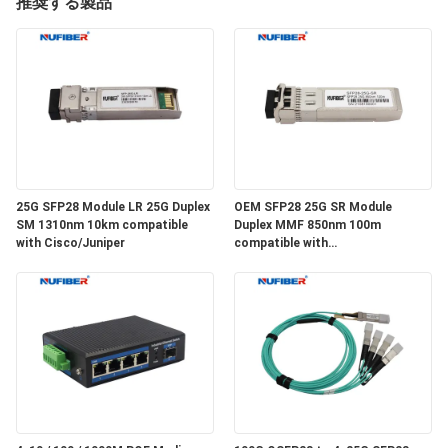
達
推奨する製品
に
つ
い
て
25G SFP28 Module LR 25G Duplex
OEM SFP28 25G SR Module
工
SM 1310nm 10km compatible
Duplex MMF 850nm 100m
with Cisco/Juniper
compatible with
場
Cisco/Huawei/H3C
旅
行
品