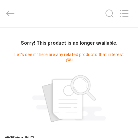
-
2025
Shenzhen
Fivision
Digital
Technology
Co.,Ltd.
家
All
Rights
Reserved.
Sorry! This product is no longer available.
Developed
by
ECER
プ
Let's see if there are any related products that interest
you
ロ
ダ
ク
ト
私