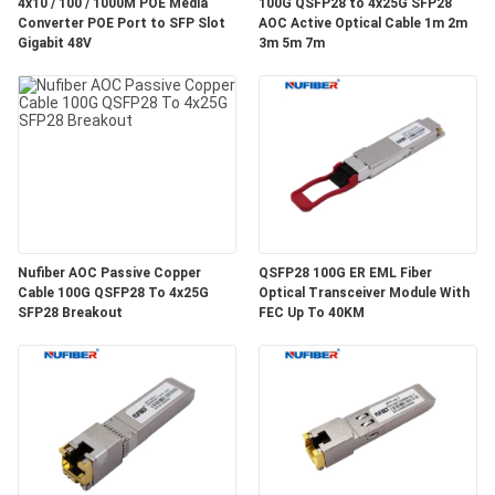
質
4x10 / 100 / 1000M POE Media
100G QSFP28 to 4x25G SFP28
Converter POE Port to SFP Slot
AOC Active Optical Cable 1m 2m
Gigabit 48V
3m 5m 7m
管
理
私
達
に
Nufiber AOC Passive Copper
QSFP28 100G ER EML Fiber
Cable 100G QSFP28 To 4x25G
Optical Transceiver Module With
連
SFP28 Breakout
FEC Up To 40KM
絡
し
な
さ