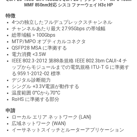
MMF 850nm対応 シスコ ファーウェイ H3c HP
い
特徴
4つの独立したフルデュプレックスチャンネル
チャンネルあたり最大 27.95Gbps の帯域幅
ニ
総帯域幅 > 100Gbps
MTP/MPO オプティカルコネクタ
ュ
QSFP28 MSA に準拠する
ー
電力消費 <3.5W
IEEE 802.3-2012 第88条規格 IEEE 802.3bm CAUI-4 チ
ス
ップからモジュールまでの電気規格 ITU-T G に準拠す
る.959.1-2012-02 標準
デジタル診断能力
シングル +3.3V電源が動作する
引
温度範囲 0°Cから70°C
RoHS に準拠する部分
用
申請
を
ローカル エリア ネットワーク (LAN)
広域ネットワーク (WAN)
要
イーサネットスイッチとルーターアプリケーション