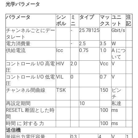
求
光学パラメータ
し
パラメータ
シン
ミ
タイプ
マッ
ユニ
注
ボル
ニ
クス
ット
記
な
チャンネルごとにデー
-
25.78125
Gbit/s
さ
タレート
電力消費量
-
2.5
3.5
W
い
供給電流
Icc
0.75
1.0
A につ
いて
コントロール I/O 高電
HIV
2.0
Vcc
V
圧
地
コントロール I/O 低電
VIL
0
0.7
V
図
圧
チャンネル間曲線
TSK
150
ピン
チ
再設定期間
10
私達
プ
RESETL 断固とした時
100
ms
ラ
間
時間 に 対する 力
100
ms
イ
送信機
単端出力電圧容量
0.3
4
V
1