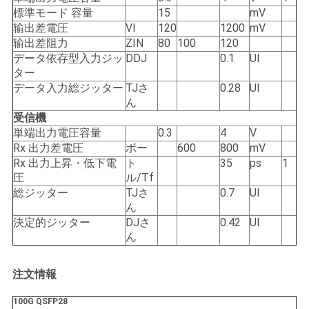
バ
標準モード 容量
15
mV
输出差電圧
VI
120
1200
mV
シ
输出差阻力
ZIN
80
100
120
データ依存型入力ジッ
DDJ
0.1
UI
ー
ター
データ入力総ジッター
TJさ
0.28
UI
ポ
ん
リ
受信機
単端出力電圧容量
0.3
4
V
シ
Rx 出力差電圧
ボー
600
800
mV
Rx 出力上昇・低下電
ト
35
ps
1
ー
圧
ル/Tf
総ジッター
TJさ
0.7
UI
ん
決定的ジッター
DJさ
0.42
UI
ん
注文情報
100G QSFP28