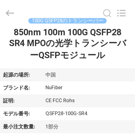
2021
-
2026
Shenzhen
Fivision
100G QSFP28のトランシーバー
Digital
Technology
Co.,Ltd.
850nm 100m 100G QSFP28
家
All
Rights
SR4 MPOの光学トランシーバ
Reserved.
Developed
by
プ
ECER
ーQSFPモジュール
ロ
起源の場所:
中国
ダ
NuFiber
ク
ブランド名:
ト
CE FCC Rohs
証明:
QSFP28-100G-SR4
モデル番号:
私
最小注文数量:
1部分