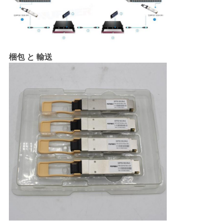
梱包 と 輸送