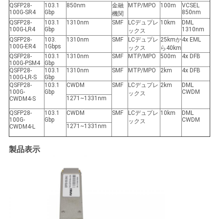
QSFP28-
103.1
850nm
金融
MTP/MPO
100m
VCSEL
100G-SR4
Gbp
850nm
機関
QSFP28-
103.1
1310nm
SMF
LCデュプレ
10km
DML
100G-LR4
Gbp
1310nm
ックス
QSFP28-
103.
1310nm
SMF
LCデュプレ
25kmか
4x EML
100G-ER4
1Gbps
ックス
ら40km
QSFP28-
103.1
1310nm
SMF
MTP/MPO
500m
4x DFB
100G-PSM4
Gbp
QSFP28-
103.1
1310nm
SMF
MTP/MPO
2km
4x DFB
100G-LR-S
Gbp
QSFP28-
103.1
CWDM
SMF
LCデュプレ
2km
DML
100G-
Gbp
CWDM
ックス
1271~1331nm
CWDM4-S
QSFP28-
103.1
CWDM
SMF
LCデュプレ
10km
DML
100G-
Gbp
CWDM
ックス
1271~1331nm
CWDM4-L
製品表示