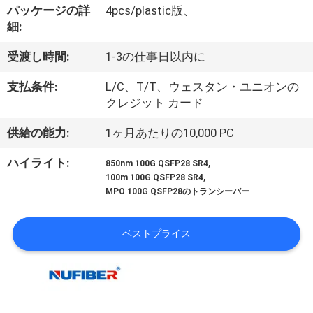
達
パッケージの詳
4pcs/plastic版、
に
細:
つ
受渡し時間:
1-3の仕事日以内に
い
支払条件:
L/C、T/T、ウェスタン・ユニオンの
クレジット カード
て
供給の能力:
1ヶ月あたりの10,000 PC
工
,
ハイライト:
850nm 100G QSFP28 SR4
,
100m 100G QSFP28 SR4
場
MPO 100G QSFP28のトランシーバー
旅
ベストプライス
行
品