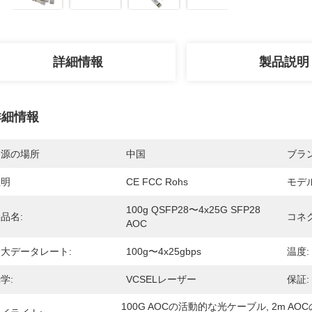
詳細情報
製品説明
詳細情報
起源の場所
中国
ブラ
証明
CE FCC Rohs
モデ
100g QSFP28〜4x25G SFP28 
品名:
コネ
AOC
大データレート:
100g〜4x25gbps
温度:
学:
VCSELレーザー
保証:
100G AOCの活動的な光ケーブル
, 
2m A