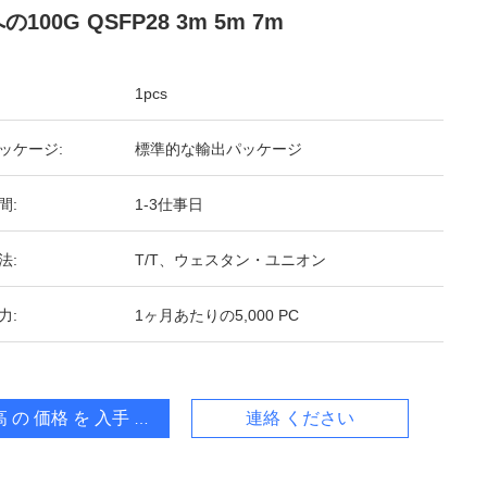
の100G QSFP28 3m 5m 7m
1pcs
ッケージ:
標準的な輸出パッケージ
間:
1-3仕事日
法:
T/T、ウェスタン・ユニオン
力:
1ヶ月あたりの5,000 PC
 の 価格 を 入手 する
連絡 ください