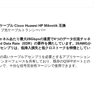
ーブル Cisco Huawei HP Mikrotik 互換
0m アクティブ光ケーブルトランシーバー
ャネルあたり最大28Gbpsの速度で4つのデータ伝送チャネ
ed Data Rate（EDR）の要件を満たしています。26AWGか
ルアセンブリは、低挿入損失と低クロストークを特徴としてい
の高いケーブルアセンブリを必要とするアプリケーション
インターフェースを共有しており、既存のQSFPポートとの
ションで、十分な信号完全性マージンで使用できます。