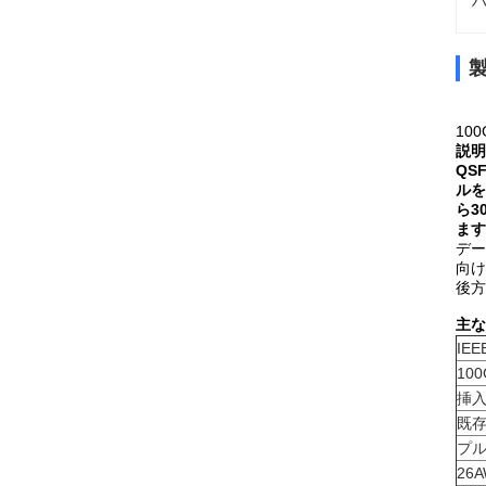
ハ
100
説明
QS
ルを
ら3
ます
デー
向け
後方
主な
IE
10
挿
既存
プ
26