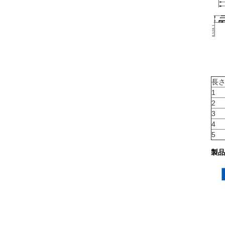
長さ 
1
2
3
4
5
製品