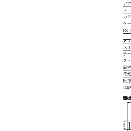
アク
ス
カス
ケー
Ro
アプ
ス
デ
ス
高
電
医
試
機械