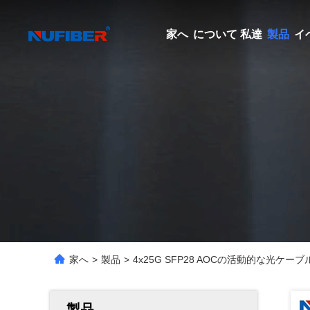
家へ
について 私達
製品
イ
家へ
>
製品
>
4x25G SFP28 AOCの活動的な光ケーブル1
製品