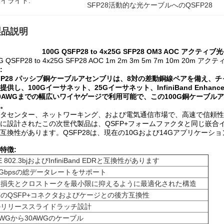
イライト:
SFP28活動的な光ケーブルへのQSFP28
製品説明
100G QSFP28 to 4x25G SFP28 OM3 AOC アクティブ光ケ
G QSFP28 to 4x25G SFP28 AOC 1m 2m 3m 5m 7m 10m 2
:
FP28 パッシブ銅ケーブルアセンブリは、8対の差動銅線ペアを備え、チ
提供し、100Gイーサネット、25Gイーサネット、InfiniBand Enhanc
0AWGまでの幅広いワイヤゲージで利用可能で、この100G銅ケーブ
。
タセンター、ネットワーキング、および電気通信市場で、高速で信頼性
に設計されたこの次世代製品は、QSFP+フォームファクタと同じ嵌合
互換性があります。QSFP28は、現在の10Gおよび14Gアプリケー
特徴:
EE 802.3bjおよびInfiniBand EDRと互換性があります
0Gbpsの総データレートをサポート
入損失とクロストークを最小限に抑えるように最適化された構造
のQSFP+コネクタおよびケージとの後方互換性
ルリリーススライドラッチ設計
AWGから30AWGのケーブル